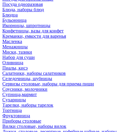
Посуда одноразовая
Блюда, наборы блюд
Блюдца
Бульонница
Икорницы, шпротницы
Конфетницы, вазы для конфет
Креманки, емкости для варенья
Масленка
Менажницы
Миски, тазики
Набор для суши
Оливница
Пиалы, кисэ
Салатники, наборы салатников
Селедочницы, шубницы
Сервизы столовые, наборы для приема пищи
Соусники, молочники
Супница,мармит
Сухарницы
Тарелки, наборы тарелок
Тортница
Фруктовница
Приборы столовые
Вилки столовые, наборы вилок
Ложки, столовые, десертные, кофейные,чайные, наборы