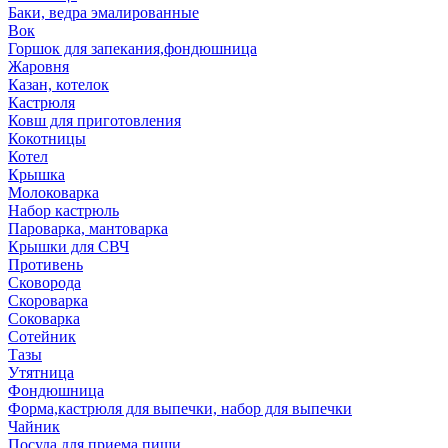
Баки, ведра эмалированные
Вок
Горшок для запекания,фондюшница
Жаровня
Казан, котелок
Кастрюля
Ковш для приготовления
Кокотницы
Котел
Крышка
Молоковарка
Набор кастрюль
Пароварка, мантоварка
Крышки для СВЧ
Противень
Сковорода
Скороварка
Соковарка
Сотейник
Тазы
Утятница
Фондюшница
Форма,кастрюля для выпечки, набор для выпечки
Чайник
Посуда для приема пищи