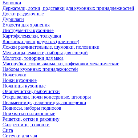
Воронки
Держатели, лотки, подставки для кухонных принадлежностей
Доски разделочные
Дуршлаги
Емкости для хранения
Инструменты кухонные
Картофелемялки, толкушки
Корзинки для продуктов (плетеные)
Ложки разливательные, шумовки, половники
Мельницы, емкости, наборы для специй
Молотки, топорики для мяса
Мясорубки, соковыжималки, кофемолки механические
Наборы кухонных принадежностей
Ножеточки
Ножи кухонные
Ножницы кухонные
Овощечистки, рыбочистки
Открывалки, ножи консервные, штопоры
Пельменницы, варенницы, лапшерезки
Подносы, наборы подносов
Прихватки силиконовые
Решетки, сетки в раковину
Салфетницы, солонки
Сита
Ситечки для чая