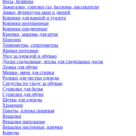
Весы, безмены
Зажигалки, горелки газ, баллоны, рассекатели
Замки, фурнитура окон и дверей
Коврики для ванной и туалета
Коврики интерьерные
Коврики придверные
Крючки, зажимы для штор
Поролон
Термометры, спиртометры
Ящики почтовые
Уход за одеждой и обувью
Доски гладильные, чехлы для гладильных досок
Ложка для обуви
Мешки, мячи для стирки
Ролики для чистки одежды
Средства по уходу за обувью
Сушилки для белья
Сушилки для обуви
Щетки для одежды
Хранение
Пакеты, пленка пищевая
Вешалки
Вешалки напольные
Вешалки настенные, крючки
Комоды