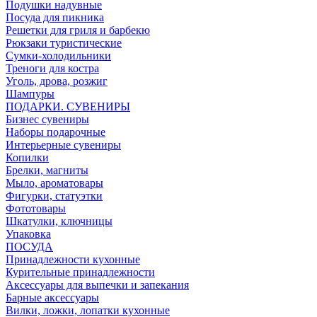
Подушки надувные
Посуда для пикника
Решетки для гриля и барбекю
Рюкзаки туристические
Сумки-холодильники
Треноги для костра
Уголь, дрова, розжиг
Шампуры
ПОДАРКИ. СУВЕНИРЫ
Бизнес сувениры
Наборы подарочные
Интерьерные сувениры
Копилки
Брелки, магниты
Мыло, ароматовары
Фигурки, статуэтки
Фототовары
Шкатулки, ключницы
Упаковка
ПОСУДА
Принадлежности кухонные
Курительные принадлежности
Аксессуары для выпечки и запекания
Барные аксессуары
Вилки, ложки, лопатки кухонные