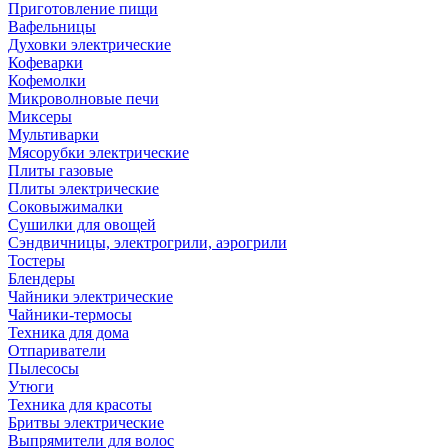
Приготовление пищи
Вафельницы
Духовки электрические
Кофеварки
Кофемолки
Микроволновые печи
Миксеры
Мультиварки
Мясорубки электрические
Плиты газовые
Плиты электрические
Соковыжималки
Сушилки для овощей
Сэндвичницы, электрогрили, аэрогрили
Тостеры
Блендеры
Чайники электрические
Чайники-термосы
Техника для дома
Отпариватели
Пылесосы
Утюги
Техника для красоты
Бритвы электрические
Выпрямители для волос