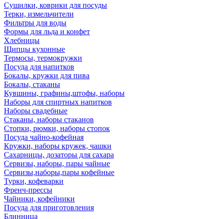
Сушилки, коврики для посуды
Терки, измельчители
Фильтры для воды
Формы для льда и конфет
Хлебницы
Щипцы кухонные
Термосы, термокружки
Посуда для напитков
Бокалы, кружки для пива
Бокалы, стаканы
Кувшины, графины,штофы, наборы
Наборы для спиртных напитков
Наборы свадебные
Стаканы, наборы стаканов
Стопки, рюмки, наборы стопок
Посуда чайно-кофейная
Кружки, наборы кружек, чашки
Сахарницы, дозаторы для сахара
Сервизы, наборы, пары чайные
Сервизы,наборы,пары кофейные
Турки, кофеварки
Френч-прессы
Чайники, кофейники
Посуда для приготовления
Блинница