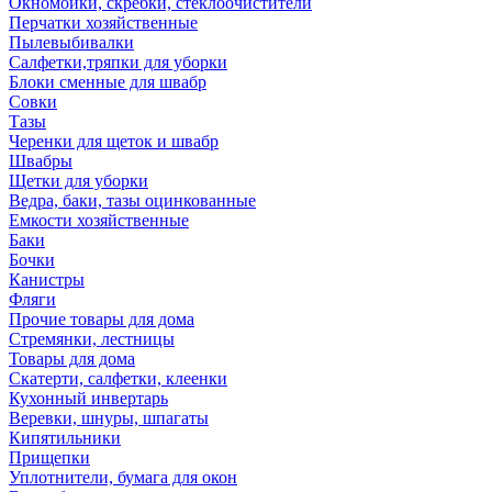
Окномойки, скребки, стеклоочистители
Перчатки хозяйственные
Пылевыбивалки
Салфетки,тряпки для уборки
Блоки сменные для швабр
Совки
Тазы
Черенки для щеток и швабр
Швабры
Щетки для уборки
Ведра, баки, тазы оцинкованные
Емкости хозяйственные
Баки
Бочки
Канистры
Фляги
Прочие товары для дома
Стремянки, лестницы
Товары для дома
Скатерти, салфетки, клеенки
Кухонный инвертарь
Веревки, шнуры, шпагаты
Кипятильники
Прищепки
Уплотнители, бумага для окон