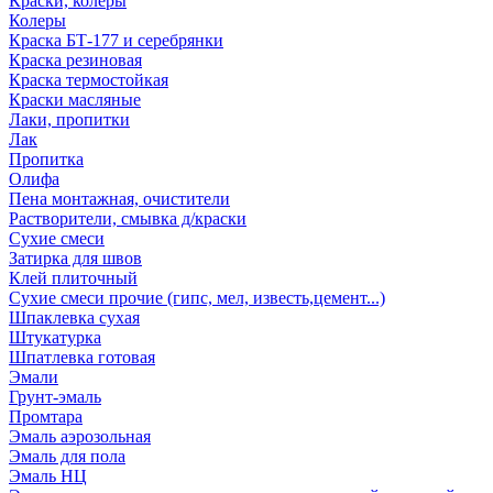
Краски, колеры
Колеры
Краска БТ-177 и серебрянки
Краска резиновая
Краска термостойкая
Краски масляные
Лаки, пропитки
Лак
Пропитка
Олифа
Пена монтажная, очистители
Растворители, смывка д/краски
Сухие смеси
Затирка для швов
Клей плиточный
Сухие смеси прочие (гипс, мел, известь,цемент...)
Шпаклевка сухая
Штукатурка
Шпатлевка готовая
Эмали
Грунт-эмаль
Промтара
Эмаль аэрозольная
Эмаль для пола
Эмаль НЦ