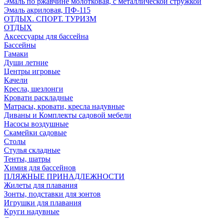
Эмаль по ржавчине молотковая, с металлической стружкой
Эмаль акриловая, ПФ-115
ОТДЫХ. СПОРТ. ТУРИЗМ
ОТДЫХ
Аксессуары для бассейна
Бассейны
Гамаки
Души летние
Центры игровые
Качели
Кресла, шезлонги
Кровати раскладные
Матрасы, кровати, кресла надувные
Диваны и Комплекты садовой мебели
Насосы воздушные
Скамейки садовые
Столы
Стулья складные
Тенты, шатры
Химия для бассейнов
ПЛЯЖНЫЕ ПРИНАДЛЕЖНОСТИ
Жилеты для плавания
Зонты, подставки для зонтов
Игрушки для плавания
Круги надувные