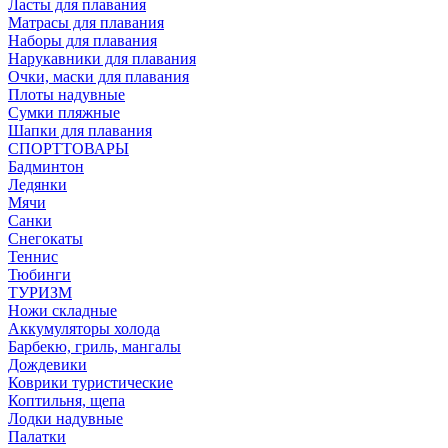
Ласты для плавания
Матрасы для плавания
Наборы для плавания
Нарукавники для плавания
Очки, маски для плавания
Плоты надувные
Сумки пляжные
Шапки для плавания
СПОРТТОВАРЫ
Бадминтон
Ледянки
Мячи
Санки
Снегокаты
Теннис
Тюбинги
ТУРИЗМ
Ножи складные
Аккумуляторы холода
Барбекю, гриль, мангалы
Дождевики
Коврики туристические
Коптильня, щепа
Лодки надувные
Палатки