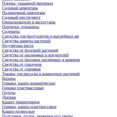
Пленка, укрывной материал
Садовый инвентарь
Поливочный инвентарь
Садовый инструмент
Опрыскиватели и аксессуары
Перчатки, рукавицы
Сидераты
Средства для биотуалетов и выгребных ям
Средства защиты растений
Регуляторы роста
Средства от болезней растений
Средства от насекомых и вредителей
Средства от бытовых насекомых и комаров
Средства от грызунов
Средства от сорняков
Товары для рассады и комнатных растений
Вазоны
Горшки, кашпо керамические
Горшки пластмассовые
Грунты
Дренаж
Кашпо декоративное
Горшки, кашпо пластмассовое
Кашпо подвесные
Подставки, полки, этажерки под цветы