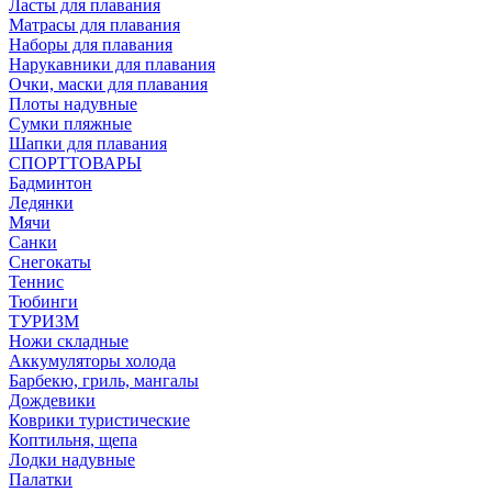
Ласты для плавания
Матрасы для плавания
Наборы для плавания
Нарукавники для плавания
Очки, маски для плавания
Плоты надувные
Сумки пляжные
Шапки для плавания
СПОРТТОВАРЫ
Бадминтон
Ледянки
Мячи
Санки
Снегокаты
Теннис
Тюбинги
ТУРИЗМ
Ножи складные
Аккумуляторы холода
Барбекю, гриль, мангалы
Дождевики
Коврики туристические
Коптильня, щепа
Лодки надувные
Палатки