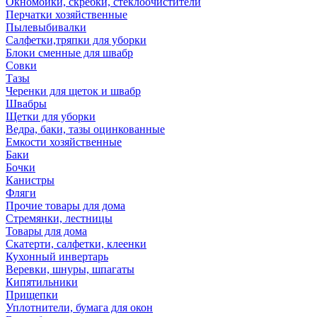
Окномойки, скребки, стеклоочистители
Перчатки хозяйственные
Пылевыбивалки
Салфетки,тряпки для уборки
Блоки сменные для швабр
Совки
Тазы
Черенки для щеток и швабр
Швабры
Щетки для уборки
Ведра, баки, тазы оцинкованные
Емкости хозяйственные
Баки
Бочки
Канистры
Фляги
Прочие товары для дома
Стремянки, лестницы
Товары для дома
Скатерти, салфетки, клеенки
Кухонный инвертарь
Веревки, шнуры, шпагаты
Кипятильники
Прищепки
Уплотнители, бумага для окон