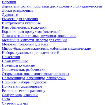
Воронки
Держатели, лотки, подставки для кухонных принадлежностей
Доски разделочные
Дуршлаги
Емкости для хранения
Инструменты кухонные
Картофелемялки, толкушки
Корзинки для продуктов (плетеные)
Ложки разливательные, шумовки, половники
Мельницы, емкости, наборы для специй
Молотки, топорики для мяса
Мясорубки, соковыжималки, кофемолки механические
Наборы кухонных принадежностей
Ножеточки
Ножи кухонные
Ножницы кухонные
Овощечистки, рыбочистки
Открывалки, ножи консервные, штопоры
Пельменницы, варенницы, лапшерезки
Подносы, наборы подносов
Прихватки силиконовые
Решетки, сетки в раковину
Салфетницы, солонки
Сита
Ситечки для чая