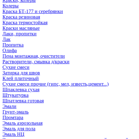
Краски, колеры
Колеры
Краска БТ-177 и серебрянки
Краска резиновая
Краска термостойкая
Краски масляные
Лаки, пропитки
Лак
Пропитка
Олифа
Пена монтажная, очистители
Растворители, смывка д/краски
Сухие смеси
Затирка для швов
Клей плиточный
Сухие смеси прочие (гипс, мел, известь,цемент...)
Шпаклевка сухая
Штукатурка
Шпатлевка готовая
Эмали
Грунт-эмаль
Промтара
Эмаль аэрозольная
Эмаль для пола
Эмаль НЦ