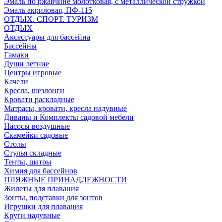
Эмаль по ржавчине молотковая, с металлической стружкой
Эмаль акриловая, ПФ-115
ОТДЫХ. СПОРТ. ТУРИЗМ
ОТДЫХ
Аксессуары для бассейна
Бассейны
Гамаки
Души летние
Центры игровые
Качели
Кресла, шезлонги
Кровати раскладные
Матрасы, кровати, кресла надувные
Диваны и Комплекты садовой мебели
Насосы воздушные
Скамейки садовые
Столы
Стулья складные
Тенты, шатры
Химия для бассейнов
ПЛЯЖНЫЕ ПРИНАДЛЕЖНОСТИ
Жилеты для плавания
Зонты, подставки для зонтов
Игрушки для плавания
Круги надувные