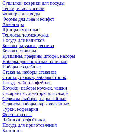
Сушилки, коврики для посуды
Терки, измельчители
Фильтры для воды
Формы для льда и конфет
Хлебницы
Щипцы кухонные
Термосы, термокружки
Посуда для напитков
Бокалы, кружки для пива
Бокалы, стаканы
Кувшины, графины,штофы, наборы
Наборы для спиртных напитков
Наборы свадебные
Стаканы, наборы стаканов
Стопки, рюмки, наборы стопок
Посуда чайно-кофейная
Кружки, наборы кружек, чашки
Сахарницы, дозаторы для сахара
Сервизы, наборы, пары чайные
Сервизы,наборы,пары кофейные
Турки, кофеварки
Френч-прессы
Чайники, кофейники
Посуда для приготовления
Блинница