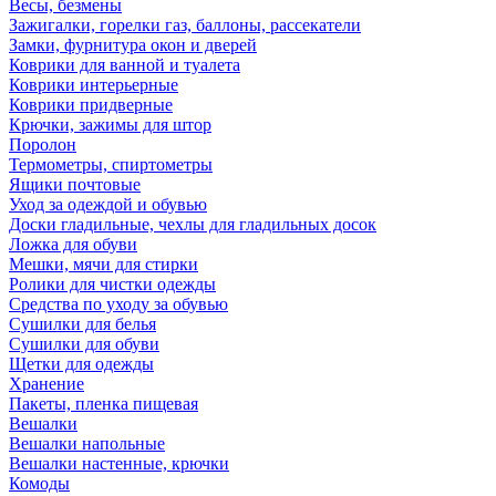
Весы, безмены
Зажигалки, горелки газ, баллоны, рассекатели
Замки, фурнитура окон и дверей
Коврики для ванной и туалета
Коврики интерьерные
Коврики придверные
Крючки, зажимы для штор
Поролон
Термометры, спиртометры
Ящики почтовые
Уход за одеждой и обувью
Доски гладильные, чехлы для гладильных досок
Ложка для обуви
Мешки, мячи для стирки
Ролики для чистки одежды
Средства по уходу за обувью
Сушилки для белья
Сушилки для обуви
Щетки для одежды
Хранение
Пакеты, пленка пищевая
Вешалки
Вешалки напольные
Вешалки настенные, крючки
Комоды