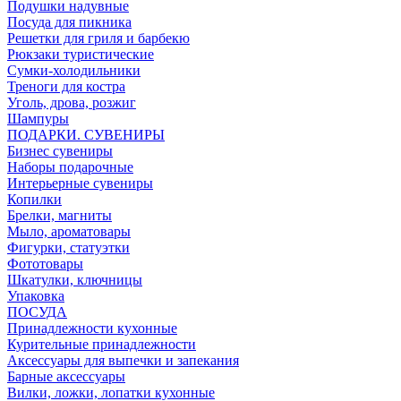
Подушки надувные
Посуда для пикника
Решетки для гриля и барбекю
Рюкзаки туристические
Сумки-холодильники
Треноги для костра
Уголь, дрова, розжиг
Шампуры
ПОДАРКИ. СУВЕНИРЫ
Бизнес сувениры
Наборы подарочные
Интерьерные сувениры
Копилки
Брелки, магниты
Мыло, ароматовары
Фигурки, статуэтки
Фототовары
Шкатулки, ключницы
Упаковка
ПОСУДА
Принадлежности кухонные
Курительные принадлежности
Аксессуары для выпечки и запекания
Барные аксессуары
Вилки, ложки, лопатки кухонные