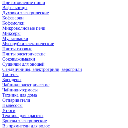
Приготовление пищи
Вафельницы
Духовки электрические
Кофеварки
Кофемолки
Микроволновые печи
Миксеры
Мультиварки
Мясорубки электрические
Плиты газовые
Плиты электрические
Соковыжималки
Сушилки для овощей
Сэндвичницы, электрогрили, аэрогрили
Тостеры
Блендеры
Чайники электрические
Чайники-термосы
Техника для дома
Отпариватели
Пылесосы
Утюги
Техника для красоты
Бритвы электрические
Выпрямители для волос