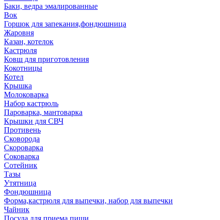
Баки, ведра эмалированные
Вок
Горшок для запекания,фондюшница
Жаровня
Казан, котелок
Кастрюля
Ковш для приготовления
Кокотницы
Котел
Крышка
Молоковарка
Набор кастрюль
Пароварка, мантоварка
Крышки для СВЧ
Противень
Сковорода
Скороварка
Соковарка
Сотейник
Тазы
Утятница
Фондюшница
Форма,кастрюля для выпечки, набор для выпечки
Чайник
Посуда для приема пищи