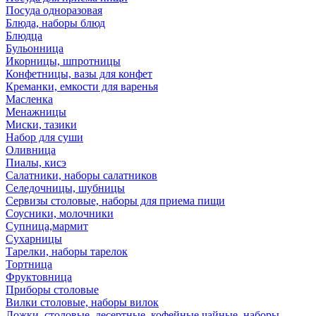
Посуда одноразовая
Блюда, наборы блюд
Блюдца
Бульонница
Икорницы, шпротницы
Конфетницы, вазы для конфет
Креманки, емкости для варенья
Масленка
Менажницы
Миски, тазики
Набор для суши
Оливница
Пиалы, кисэ
Салатники, наборы салатников
Селедочницы, шубницы
Сервизы столовые, наборы для приема пищи
Соусники, молочники
Супница,мармит
Сухарницы
Тарелки, наборы тарелок
Тортница
Фруктовница
Приборы столовые
Вилки столовые, наборы вилок
Ложки, столовые, десертные, кофейные,чайные, наборы