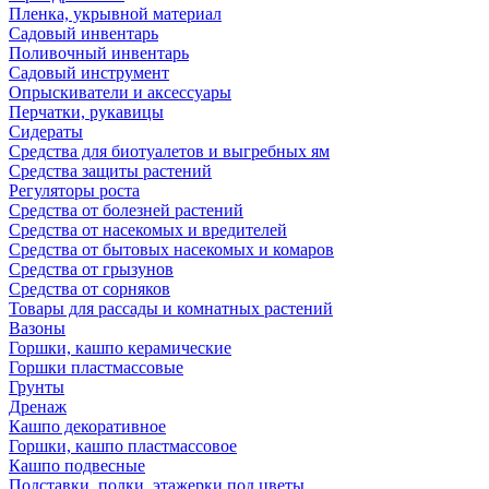
Пленка, укрывной материал
Садовый инвентарь
Поливочный инвентарь
Садовый инструмент
Опрыскиватели и аксессуары
Перчатки, рукавицы
Сидераты
Средства для биотуалетов и выгребных ям
Средства защиты растений
Регуляторы роста
Средства от болезней растений
Средства от насекомых и вредителей
Средства от бытовых насекомых и комаров
Средства от грызунов
Средства от сорняков
Товары для рассады и комнатных растений
Вазоны
Горшки, кашпо керамические
Горшки пластмассовые
Грунты
Дренаж
Кашпо декоративное
Горшки, кашпо пластмассовое
Кашпо подвесные
Подставки, полки, этажерки под цветы