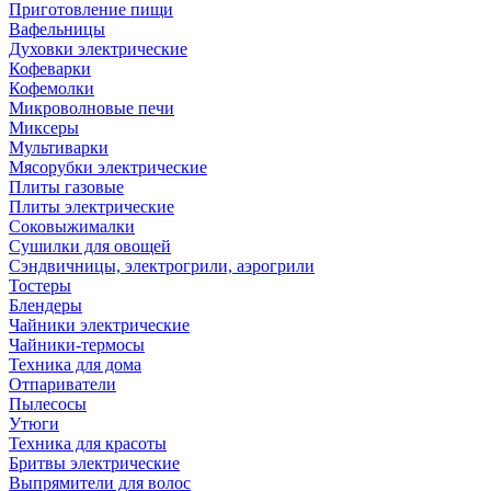
Приготовление пищи
Вафельницы
Духовки электрические
Кофеварки
Кофемолки
Микроволновые печи
Миксеры
Мультиварки
Мясорубки электрические
Плиты газовые
Плиты электрические
Соковыжималки
Сушилки для овощей
Сэндвичницы, электрогрили, аэрогрили
Тостеры
Блендеры
Чайники электрические
Чайники-термосы
Техника для дома
Отпариватели
Пылесосы
Утюги
Техника для красоты
Бритвы электрические
Выпрямители для волос