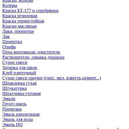
Краски, колеры
Колеры
Краска БТ-177 и серебрянки
Краска резиновая
Краска термостойкая
Краски масляные
Лаки, пропитки
Лак
Пропитка
Олифа
Пена монтажная, очистители
Растворители, смывка д/краски
Сухие смеси
Затирка для швов
Клей плиточный
Сухие смеси прочие (гипс, мел, известь,цемент...)
Шпаклевка сухая
Штукатурка
Шпатлевка готовая
Эмали
Грунт-эмаль
Промтара
Эмаль аэрозольная
Эмаль для пола
Эмаль НЦ