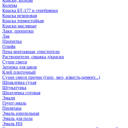
Краски, колеры
Колеры
Краска БТ-177 и серебрянки
Краска резиновая
Краска термостойкая
Краски масляные
Лаки, пропитки
Лак
Пропитка
Олифа
Пена монтажная, очистители
Растворители, смывка д/краски
Сухие смеси
Затирка для швов
Клей плиточный
Сухие смеси прочие (гипс, мел, известь,цемент...)
Шпаклевка сухая
Штукатурка
Шпатлевка готовая
Эмали
Грунт-эмаль
Промтара
Эмаль аэрозольная
Эмаль для пола
Эмаль НЦ