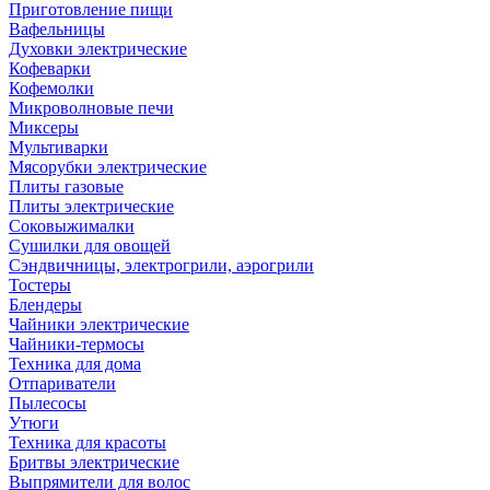
Приготовление пищи
Вафельницы
Духовки электрические
Кофеварки
Кофемолки
Микроволновые печи
Миксеры
Мультиварки
Мясорубки электрические
Плиты газовые
Плиты электрические
Соковыжималки
Сушилки для овощей
Сэндвичницы, электрогрили, аэрогрили
Тостеры
Блендеры
Чайники электрические
Чайники-термосы
Техника для дома
Отпариватели
Пылесосы
Утюги
Техника для красоты
Бритвы электрические
Выпрямители для волос