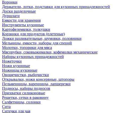
Воронки
Держатели, лотки, подставки для кухонных принадлежностей
Доски разделочные
Дуршлаги
Емкости для хранения
Инструменты кухонные
Картофелемялки, толкушки
Корзинки для продуктов (плетеные)
Ложки разливательные, шумовки, половники
Мельницы, емкости, наборы для специй
Молотки, топорики для мяса
Мясорубки, соковыжималки, кофемолки механические
Наборы кухонных принадежностей
Ножеточки
Ножи кухонные
Ножницы кухонные
Овощечистки, рыбочистки
Открывалки, ножи консервные, штопоры
Пельменницы, варенницы, лапшерезки
Подносы, наборы подносов
Прихватки силиконовые
Решетки, сетки в раковину
Салфетницы, солонки
Сита
Ситечки для чая