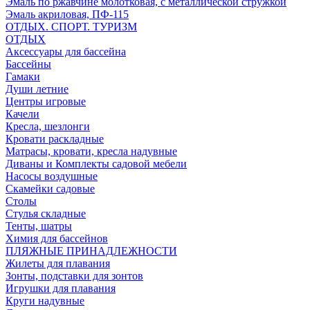
Эмаль по ржавчине молотковая, с металлической стружкой
Эмаль акриловая, ПФ-115
ОТДЫХ. СПОРТ. ТУРИЗМ
ОТДЫХ
Аксессуары для бассейна
Бассейны
Гамаки
Души летние
Центры игровые
Качели
Кресла, шезлонги
Кровати раскладные
Матрасы, кровати, кресла надувные
Диваны и Комплекты садовой мебели
Насосы воздушные
Скамейки садовые
Столы
Стулья складные
Тенты, шатры
Химия для бассейнов
ПЛЯЖНЫЕ ПРИНАДЛЕЖНОСТИ
Жилеты для плавания
Зонты, подставки для зонтов
Игрушки для плавания
Круги надувные