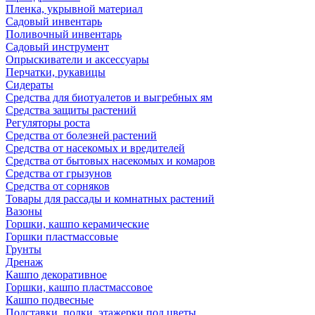
Пленка, укрывной материал
Садовый инвентарь
Поливочный инвентарь
Садовый инструмент
Опрыскиватели и аксессуары
Перчатки, рукавицы
Сидераты
Средства для биотуалетов и выгребных ям
Средства защиты растений
Регуляторы роста
Средства от болезней растений
Средства от насекомых и вредителей
Средства от бытовых насекомых и комаров
Средства от грызунов
Средства от сорняков
Товары для рассады и комнатных растений
Вазоны
Горшки, кашпо керамические
Горшки пластмассовые
Грунты
Дренаж
Кашпо декоративное
Горшки, кашпо пластмассовое
Кашпо подвесные
Подставки, полки, этажерки под цветы