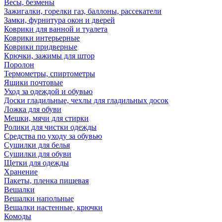
Весы, безмены
Зажигалки, горелки газ, баллоны, рассекатели
Замки, фурнитура окон и дверей
Коврики для ванной и туалета
Коврики интерьерные
Коврики придверные
Крючки, зажимы для штор
Поролон
Термометры, спиртометры
Ящики почтовые
Уход за одеждой и обувью
Доски гладильные, чехлы для гладильных досок
Ложка для обуви
Мешки, мячи для стирки
Ролики для чистки одежды
Средства по уходу за обувью
Сушилки для белья
Сушилки для обуви
Щетки для одежды
Хранение
Пакеты, пленка пищевая
Вешалки
Вешалки напольные
Вешалки настенные, крючки
Комоды