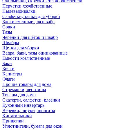
Окномойки, скребки, стеклоочистители
Перчатки хозяйственные
Пылевыбивалки
Салфетки,тряпки для уборки
Блоки сменные для швабр
Совки
Тазы
Черенки для щеток и швабр
Швабры
Щетки для уборки
Ведра, баки, тазы оцинкованные
Емкости хозяйственные
Баки
Бочки
Канистры
Фляги
Прочие товары для дома
Стремянки, лестницы
Товары для дома
Скатерти, салфетки, клеенки
Кухонный инвертарь
Веревки, шнуры, шпагаты
Кипятильники
Прищепки
Уплотнители, бумага для окон