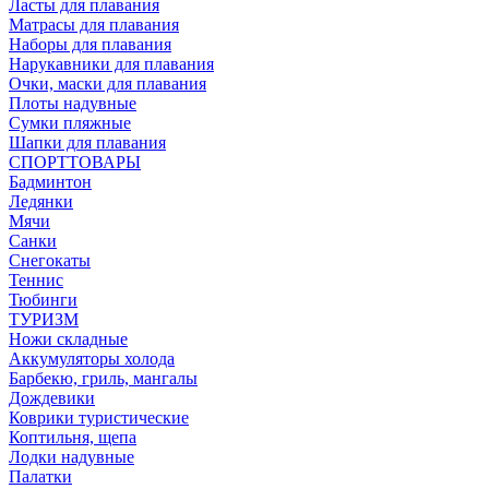
Ласты для плавания
Матрасы для плавания
Наборы для плавания
Нарукавники для плавания
Очки, маски для плавания
Плоты надувные
Сумки пляжные
Шапки для плавания
СПОРТТОВАРЫ
Бадминтон
Ледянки
Мячи
Санки
Снегокаты
Теннис
Тюбинги
ТУРИЗМ
Ножи складные
Аккумуляторы холода
Барбекю, гриль, мангалы
Дождевики
Коврики туристические
Коптильня, щепа
Лодки надувные
Палатки