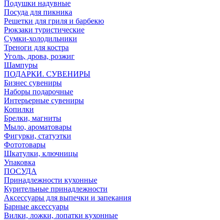
Подушки надувные
Посуда для пикника
Решетки для гриля и барбекю
Рюкзаки туристические
Сумки-холодильники
Треноги для костра
Уголь, дрова, розжиг
Шампуры
ПОДАРКИ. СУВЕНИРЫ
Бизнес сувениры
Наборы подарочные
Интерьерные сувениры
Копилки
Брелки, магниты
Мыло, ароматовары
Фигурки, статуэтки
Фототовары
Шкатулки, ключницы
Упаковка
ПОСУДА
Принадлежности кухонные
Курительные принадлежности
Аксессуары для выпечки и запекания
Барные аксессуары
Вилки, ложки, лопатки кухонные