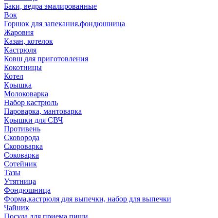
Баки, ведра эмалированные
Вок
Горшок для запекания,фондюшница
Жаровня
Казан, котелок
Кастрюля
Ковш для приготовления
Кокотницы
Котел
Крышка
Молоковарка
Набор кастрюль
Пароварка, мантоварка
Крышки для СВЧ
Противень
Сковорода
Скороварка
Соковарка
Сотейник
Тазы
Утятница
Фондюшница
Форма,кастрюля для выпечки, набор для выпечки
Чайник
Посуда для приема пищи