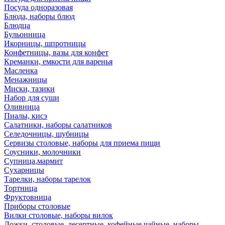
Посуда одноразовая
Блюда, наборы блюд
Блюдца
Бульонница
Икорницы, шпротницы
Конфетницы, вазы для конфет
Креманки, емкости для варенья
Масленка
Менажницы
Миски, тазики
Набор для суши
Оливница
Пиалы, кисэ
Салатники, наборы салатников
Селедочницы, шубницы
Сервизы столовые, наборы для приема пищи
Соусники, молочники
Супница,мармит
Сухарницы
Тарелки, наборы тарелок
Тортница
Фруктовница
Приборы столовые
Вилки столовые, наборы вилок
Ложки, столовые, десертные, кофейные,чайные, наборы