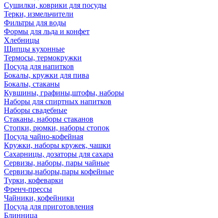
Сушилки, коврики для посуды
Терки, измельчители
Фильтры для воды
Формы для льда и конфет
Хлебницы
Щипцы кухонные
Термосы, термокружки
Посуда для напитков
Бокалы, кружки для пива
Бокалы, стаканы
Кувшины, графины,штофы, наборы
Наборы для спиртных напитков
Наборы свадебные
Стаканы, наборы стаканов
Стопки, рюмки, наборы стопок
Посуда чайно-кофейная
Кружки, наборы кружек, чашки
Сахарницы, дозаторы для сахара
Сервизы, наборы, пары чайные
Сервизы,наборы,пары кофейные
Турки, кофеварки
Френч-прессы
Чайники, кофейники
Посуда для приготовления
Блинница