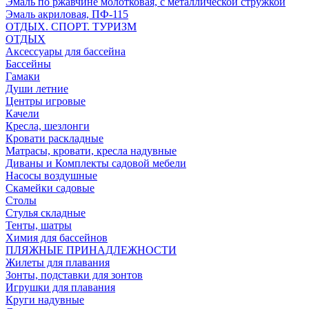
Эмаль по ржавчине молотковая, с металлической стружкой
Эмаль акриловая, ПФ-115
ОТДЫХ. СПОРТ. ТУРИЗМ
ОТДЫХ
Аксессуары для бассейна
Бассейны
Гамаки
Души летние
Центры игровые
Качели
Кресла, шезлонги
Кровати раскладные
Матрасы, кровати, кресла надувные
Диваны и Комплекты садовой мебели
Насосы воздушные
Скамейки садовые
Столы
Стулья складные
Тенты, шатры
Химия для бассейнов
ПЛЯЖНЫЕ ПРИНАДЛЕЖНОСТИ
Жилеты для плавания
Зонты, подставки для зонтов
Игрушки для плавания
Круги надувные