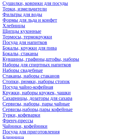
Сушилки, коврики для посуды
Терки, измельчители
Фильтры для воды
Формы для льда и конфет
Хлебницы
Щипцы кухонные
Термосы, термокружки
Посуда для напитков
Бокалы, кружки для пива
Бокалы, стаканы
Кувшины, графины,штофы, наборы
Наборы для спиртных напитков
Наборы свадебные
Стаканы, наборы стаканов
Стопки, рюмки, наборы стопок
Посуда чайно-кофейная
Кружки, наборы кружек, чашки
Сахарницы, дозаторы для сахара
Сервизы, наборы, пары чайные
Сервизы,наборы,пары кофейные
Турки, кофеварки
Френч-прессы
Чайники, кофейники
Посуда для приготовления
Блинница