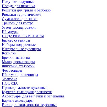
Подушки надувные
Посуда для пикника
Решетки для гриля и барбекю
Рюкзаки туристические
Сумки-холодильники
Треноги для костра
Уголь, дрова, розжиг
Шампуры
ПОДАРКИ. СУВЕНИРЫ
Бизнес сувениры
Наборы подарочные
Интерьерные сувениры
Копилки
Брелки, магниты
Мыло, ароматовары
Фигурки, статуэтки
Фототовары
Шкатулки, ключницы
Упаковка
ПОСУДА
Принадлежности кухонные
Курительные принадлежности
Аксессуары для выпечки и запекания
Барные аксессуары
Вилки, ложки, лопатки кухонные