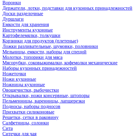
Воронки
Держатели, лотки, подставки для кухонных принадлежностей
Доски разделочные
Дуршлаги
Емкости для хранения
Инструменты кухонные
Картофелемялки, толкушки
Корзинки для продуктов (плетеные)
Ложки разливательные, шумовки, половники
Мельницы, емкости, наборы для специй
Молотки, топорики для мяса
Мясорубки, соковыжималки, кофемолки механические
Наборы кухонных принадежностей
Ножеточки
Ножи кухонные
Ножницы кухонные
Овощечистки, рыбочистки
Открывалки, ножи консервные, штопоры
Пельменницы, варенницы, лапшерезки
Подносы, наборы подносов
Прихватки силиконовые
Решетки, сетки в раковину
Салфетницы, солонки
Сита
Ситечки для чая