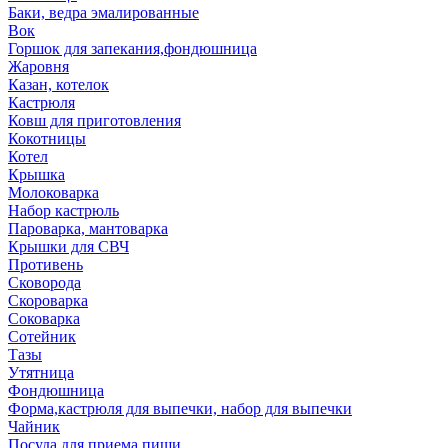
Баки, ведра эмалированные
Вок
Горшок для запекания,фондюшница
Жаровня
Казан, котелок
Кастрюля
Ковш для приготовления
Кокотницы
Котел
Крышка
Молоковарка
Набор кастрюль
Пароварка, мантоварка
Крышки для СВЧ
Противень
Сковорода
Скороварка
Соковарка
Сотейник
Тазы
Утятница
Фондюшница
Форма,кастрюля для выпечки, набор для выпечки
Чайник
Посуда для приема пищи