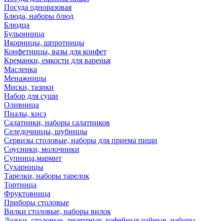
Посуда одноразовая
Блюда, наборы блюд
Блюдца
Бульонница
Икорницы, шпротницы
Конфетницы, вазы для конфет
Креманки, емкости для варенья
Масленка
Менажницы
Миски, тазики
Набор для суши
Оливница
Пиалы, кисэ
Салатники, наборы салатников
Селедочницы, шубницы
Сервизы столовые, наборы для приема пищи
Соусники, молочники
Супница,мармит
Сухарницы
Тарелки, наборы тарелок
Тортница
Фруктовница
Приборы столовые
Вилки столовые, наборы вилок
Ложки, столовые, десертные, кофейные,чайные, наборы