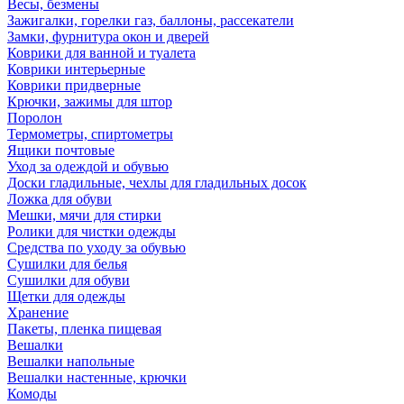
Весы, безмены
Зажигалки, горелки газ, баллоны, рассекатели
Замки, фурнитура окон и дверей
Коврики для ванной и туалета
Коврики интерьерные
Коврики придверные
Крючки, зажимы для штор
Поролон
Термометры, спиртометры
Ящики почтовые
Уход за одеждой и обувью
Доски гладильные, чехлы для гладильных досок
Ложка для обуви
Мешки, мячи для стирки
Ролики для чистки одежды
Средства по уходу за обувью
Сушилки для белья
Сушилки для обуви
Щетки для одежды
Хранение
Пакеты, пленка пищевая
Вешалки
Вешалки напольные
Вешалки настенные, крючки
Комоды