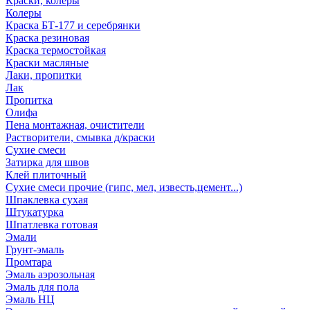
Краски, колеры
Колеры
Краска БТ-177 и серебрянки
Краска резиновая
Краска термостойкая
Краски масляные
Лаки, пропитки
Лак
Пропитка
Олифа
Пена монтажная, очистители
Растворители, смывка д/краски
Сухие смеси
Затирка для швов
Клей плиточный
Сухие смеси прочие (гипс, мел, известь,цемент...)
Шпаклевка сухая
Штукатурка
Шпатлевка готовая
Эмали
Грунт-эмаль
Промтара
Эмаль аэрозольная
Эмаль для пола
Эмаль НЦ