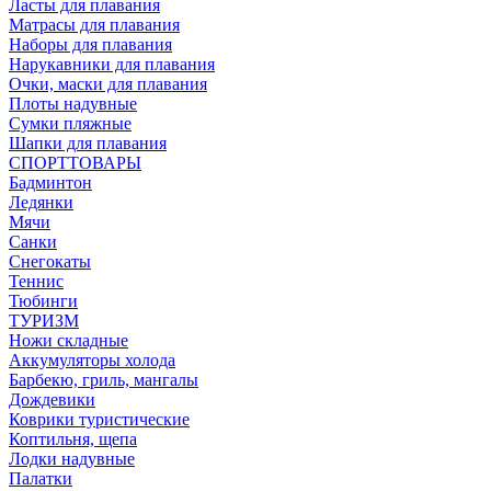
Ласты для плавания
Матрасы для плавания
Наборы для плавания
Нарукавники для плавания
Очки, маски для плавания
Плоты надувные
Сумки пляжные
Шапки для плавания
СПОРТТОВАРЫ
Бадминтон
Ледянки
Мячи
Санки
Снегокаты
Теннис
Тюбинги
ТУРИЗМ
Ножи складные
Аккумуляторы холода
Барбекю, гриль, мангалы
Дождевики
Коврики туристические
Коптильня, щепа
Лодки надувные
Палатки