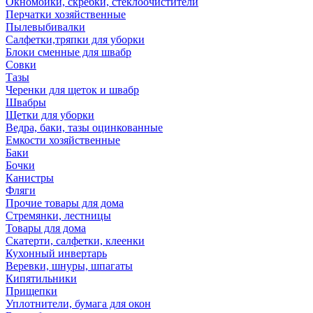
Окномойки, скребки, стеклоочистители
Перчатки хозяйственные
Пылевыбивалки
Салфетки,тряпки для уборки
Блоки сменные для швабр
Совки
Тазы
Черенки для щеток и швабр
Швабры
Щетки для уборки
Ведра, баки, тазы оцинкованные
Емкости хозяйственные
Баки
Бочки
Канистры
Фляги
Прочие товары для дома
Стремянки, лестницы
Товары для дома
Скатерти, салфетки, клеенки
Кухонный инвертарь
Веревки, шнуры, шпагаты
Кипятильники
Прищепки
Уплотнители, бумага для окон