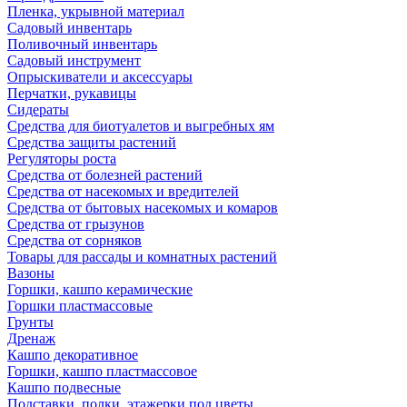
Пленка, укрывной материал
Садовый инвентарь
Поливочный инвентарь
Садовый инструмент
Опрыскиватели и аксессуары
Перчатки, рукавицы
Сидераты
Средства для биотуалетов и выгребных ям
Средства защиты растений
Регуляторы роста
Средства от болезней растений
Средства от насекомых и вредителей
Средства от бытовых насекомых и комаров
Средства от грызунов
Средства от сорняков
Товары для рассады и комнатных растений
Вазоны
Горшки, кашпо керамические
Горшки пластмассовые
Грунты
Дренаж
Кашпо декоративное
Горшки, кашпо пластмассовое
Кашпо подвесные
Подставки, полки, этажерки под цветы