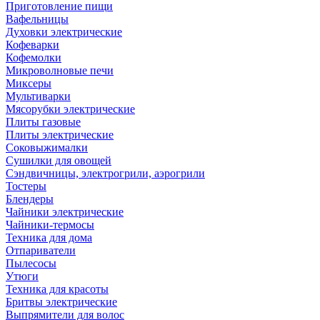
Приготовление пищи
Вафельницы
Духовки электрические
Кофеварки
Кофемолки
Микроволновые печи
Миксеры
Мультиварки
Мясорубки электрические
Плиты газовые
Плиты электрические
Соковыжималки
Сушилки для овощей
Сэндвичницы, электрогрили, аэрогрили
Тостеры
Блендеры
Чайники электрические
Чайники-термосы
Техника для дома
Отпариватели
Пылесосы
Утюги
Техника для красоты
Бритвы электрические
Выпрямители для волос