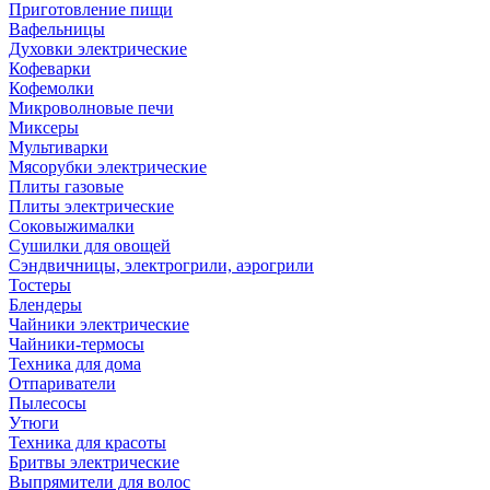
Приготовление пищи
Вафельницы
Духовки электрические
Кофеварки
Кофемолки
Микроволновые печи
Миксеры
Мультиварки
Мясорубки электрические
Плиты газовые
Плиты электрические
Соковыжималки
Сушилки для овощей
Сэндвичницы, электрогрили, аэрогрили
Тостеры
Блендеры
Чайники электрические
Чайники-термосы
Техника для дома
Отпариватели
Пылесосы
Утюги
Техника для красоты
Бритвы электрические
Выпрямители для волос