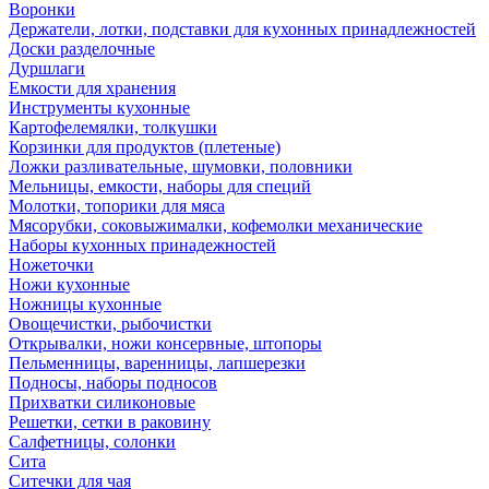
Воронки
Держатели, лотки, подставки для кухонных принадлежностей
Доски разделочные
Дуршлаги
Емкости для хранения
Инструменты кухонные
Картофелемялки, толкушки
Корзинки для продуктов (плетеные)
Ложки разливательные, шумовки, половники
Мельницы, емкости, наборы для специй
Молотки, топорики для мяса
Мясорубки, соковыжималки, кофемолки механические
Наборы кухонных принадежностей
Ножеточки
Ножи кухонные
Ножницы кухонные
Овощечистки, рыбочистки
Открывалки, ножи консервные, штопоры
Пельменницы, варенницы, лапшерезки
Подносы, наборы подносов
Прихватки силиконовые
Решетки, сетки в раковину
Салфетницы, солонки
Сита
Ситечки для чая