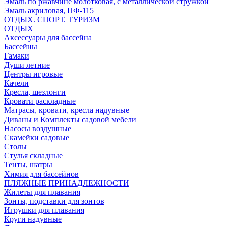
Эмаль по ржавчине молотковая, с металлической стружкой
Эмаль акриловая, ПФ-115
ОТДЫХ. СПОРТ. ТУРИЗМ
ОТДЫХ
Аксессуары для бассейна
Бассейны
Гамаки
Души летние
Центры игровые
Качели
Кресла, шезлонги
Кровати раскладные
Матрасы, кровати, кресла надувные
Диваны и Комплекты садовой мебели
Насосы воздушные
Скамейки садовые
Столы
Стулья складные
Тенты, шатры
Химия для бассейнов
ПЛЯЖНЫЕ ПРИНАДЛЕЖНОСТИ
Жилеты для плавания
Зонты, подставки для зонтов
Игрушки для плавания
Круги надувные