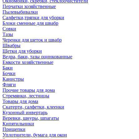
Окномойки, скребки, стеклоочистители
Перчатки хозяйственные
Пылевыбивалки
Салфетки,тряпки для уборки
Блоки сменные для швабр
Совки
Тазы
Черенки для щеток и швабр
Швабры
Щетки для уборки
Ведра, баки, тазы оцинкованные
Емкости хозяйственные
Баки
Бочки
Канистры
Фляги
Прочие товары для дома
Стремянки, лестницы
Товары для дома
Скатерти, салфетки, клеенки
Кухонный инвертарь
Веревки, шнуры, шпагаты
Кипятильники
Прищепки
Уплотнители, бумага для окон