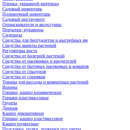
Пленка, укрывной материал
Садовый инвентарь
Поливочный инвентарь
Садовый инструмент
Опрыскиватели и аксессуары
Перчатки, рукавицы
Сидераты
Средства для биотуалетов и выгребных ям
Средства защиты растений
Регуляторы роста
Средства от болезней растений
Средства от насекомых и вредителей
Средства от бытовых насекомых и комаров
Средства от грызунов
Средства от сорняков
Товары для рассады и комнатных растений
Вазоны
Горшки, кашпо керамические
Горшки пластмассовые
Грунты
Дренаж
Кашпо декоративное
Горшки, кашпо пластмассовое
Кашпо подвесные
Подставки, полки, этажерки под цветы