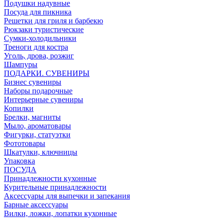
Подушки надувные
Посуда для пикника
Решетки для гриля и барбекю
Рюкзаки туристические
Сумки-холодильники
Треноги для костра
Уголь, дрова, розжиг
Шампуры
ПОДАРКИ. СУВЕНИРЫ
Бизнес сувениры
Наборы подарочные
Интерьерные сувениры
Копилки
Брелки, магниты
Мыло, ароматовары
Фигурки, статуэтки
Фототовары
Шкатулки, ключницы
Упаковка
ПОСУДА
Принадлежности кухонные
Курительные принадлежности
Аксессуары для выпечки и запекания
Барные аксессуары
Вилки, ложки, лопатки кухонные