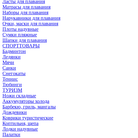
Ласты для плавания
Матрасы для плавания
Наборы для плавания
Нарукавники для плавания
Очки, маски для плавания
Плоты надувные
Сумки пляжные
Шапки для плавания
СПОРТТОВАРЫ
Бадминтон
Ледянки
Мячи
Санки
Снегокаты
Теннис
Тюбинги
ТУРИЗМ
Ножи складные
Аккумуляторы холода
Барбекю, гриль, мангалы
Дождевики
Коврики туристические
Коптильня, щепа
Лодки надувные
Палатки