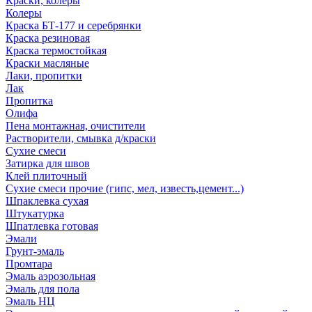
Краски, колеры
Колеры
Краска БТ-177 и серебрянки
Краска резиновая
Краска термостойкая
Краски масляные
Лаки, пропитки
Лак
Пропитка
Олифа
Пена монтажная, очистители
Растворители, смывка д/краски
Сухие смеси
Затирка для швов
Клей плиточный
Сухие смеси прочие (гипс, мел, известь,цемент...)
Шпаклевка сухая
Штукатурка
Шпатлевка готовая
Эмали
Грунт-эмаль
Промтара
Эмаль аэрозольная
Эмаль для пола
Эмаль НЦ