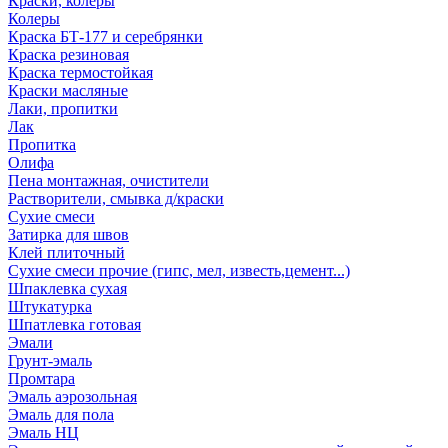
Краски, колеры
Колеры
Краска БТ-177 и серебрянки
Краска резиновая
Краска термостойкая
Краски масляные
Лаки, пропитки
Лак
Пропитка
Олифа
Пена монтажная, очистители
Растворители, смывка д/краски
Сухие смеси
Затирка для швов
Клей плиточный
Сухие смеси прочие (гипс, мел, известь,цемент...)
Шпаклевка сухая
Штукатурка
Шпатлевка готовая
Эмали
Грунт-эмаль
Промтара
Эмаль аэрозольная
Эмаль для пола
Эмаль НЦ