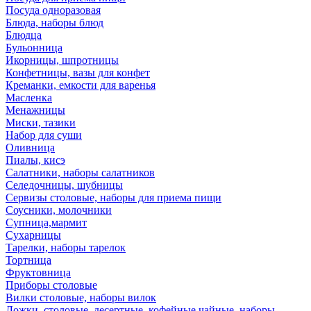
Посуда одноразовая
Блюда, наборы блюд
Блюдца
Бульонница
Икорницы, шпротницы
Конфетницы, вазы для конфет
Креманки, емкости для варенья
Масленка
Менажницы
Миски, тазики
Набор для суши
Оливница
Пиалы, кисэ
Салатники, наборы салатников
Селедочницы, шубницы
Сервизы столовые, наборы для приема пищи
Соусники, молочники
Супница,мармит
Сухарницы
Тарелки, наборы тарелок
Тортница
Фруктовница
Приборы столовые
Вилки столовые, наборы вилок
Ложки, столовые, десертные, кофейные,чайные, наборы