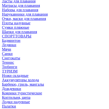
Ласты для плавания
Матрасы для плавания
Наборы для плавания
Нарукавники для плавания
Очки, маски для плавания
Плоты надувные
Сумки пляжные
Шапки для плавания
СПОРТТОВАРЫ
Бадминтон
Ледянки
Мячи
Санки
Снегокаты
Теннис
Тюбинги
ТУРИЗМ
Ножи складные
Аккумуляторы холода
Барбекю, гриль, мангалы
Дождевики
Коврики туристические
Коптильня, щепа
Лодки надувные
Палатки