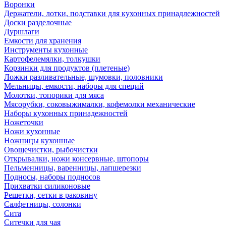
Воронки
Держатели, лотки, подставки для кухонных принадлежностей
Доски разделочные
Дуршлаги
Емкости для хранения
Инструменты кухонные
Картофелемялки, толкушки
Корзинки для продуктов (плетеные)
Ложки разливательные, шумовки, половники
Мельницы, емкости, наборы для специй
Молотки, топорики для мяса
Мясорубки, соковыжималки, кофемолки механические
Наборы кухонных принадежностей
Ножеточки
Ножи кухонные
Ножницы кухонные
Овощечистки, рыбочистки
Открывалки, ножи консервные, штопоры
Пельменницы, варенницы, лапшерезки
Подносы, наборы подносов
Прихватки силиконовые
Решетки, сетки в раковину
Салфетницы, солонки
Сита
Ситечки для чая