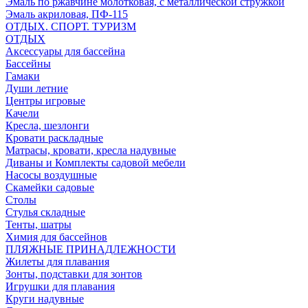
Эмаль по ржавчине молотковая, с металлической стружкой
Эмаль акриловая, ПФ-115
ОТДЫХ. СПОРТ. ТУРИЗМ
ОТДЫХ
Аксессуары для бассейна
Бассейны
Гамаки
Души летние
Центры игровые
Качели
Кресла, шезлонги
Кровати раскладные
Матрасы, кровати, кресла надувные
Диваны и Комплекты садовой мебели
Насосы воздушные
Скамейки садовые
Столы
Стулья складные
Тенты, шатры
Химия для бассейнов
ПЛЯЖНЫЕ ПРИНАДЛЕЖНОСТИ
Жилеты для плавания
Зонты, подставки для зонтов
Игрушки для плавания
Круги надувные