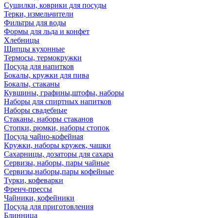
Сушилки, коврики для посуды
Терки, измельчители
Фильтры для воды
Формы для льда и конфет
Хлебницы
Щипцы кухонные
Термосы, термокружки
Посуда для напитков
Бокалы, кружки для пива
Бокалы, стаканы
Кувшины, графины,штофы, наборы
Наборы для спиртных напитков
Наборы свадебные
Стаканы, наборы стаканов
Стопки, рюмки, наборы стопок
Посуда чайно-кофейная
Кружки, наборы кружек, чашки
Сахарницы, дозаторы для сахара
Сервизы, наборы, пары чайные
Сервизы,наборы,пары кофейные
Турки, кофеварки
Френч-прессы
Чайники, кофейники
Посуда для приготовления
Блинница