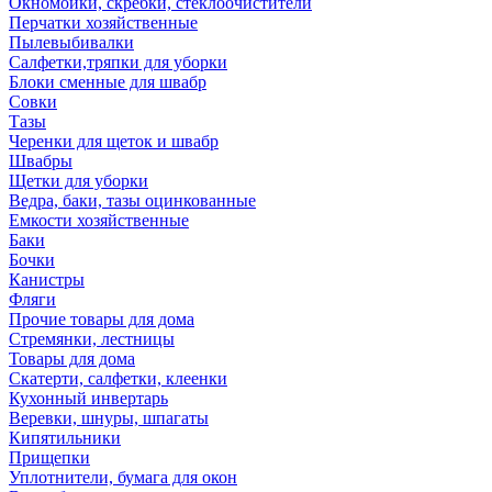
Окномойки, скребки, стеклоочистители
Перчатки хозяйственные
Пылевыбивалки
Салфетки,тряпки для уборки
Блоки сменные для швабр
Совки
Тазы
Черенки для щеток и швабр
Швабры
Щетки для уборки
Ведра, баки, тазы оцинкованные
Емкости хозяйственные
Баки
Бочки
Канистры
Фляги
Прочие товары для дома
Стремянки, лестницы
Товары для дома
Скатерти, салфетки, клеенки
Кухонный инвертарь
Веревки, шнуры, шпагаты
Кипятильники
Прищепки
Уплотнители, бумага для окон