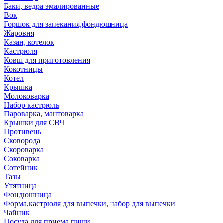
Баки, ведра эмалированные
Вок
Горшок для запекания,фондюшница
Жаровня
Казан, котелок
Кастрюля
Ковш для приготовления
Кокотницы
Котел
Крышка
Молоковарка
Набор кастрюль
Пароварка, мантоварка
Крышки для СВЧ
Противень
Сковорода
Скороварка
Соковарка
Сотейник
Тазы
Утятница
Фондюшница
Форма,кастрюля для выпечки, набор для выпечки
Чайник
Посуда для приема пищи