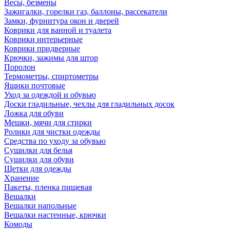
Весы, безмены
Зажигалки, горелки газ, баллоны, рассекатели
Замки, фурнитура окон и дверей
Коврики для ванной и туалета
Коврики интерьерные
Коврики придверные
Крючки, зажимы для штор
Поролон
Термометры, спиртометры
Ящики почтовые
Уход за одеждой и обувью
Доски гладильные, чехлы для гладильных досок
Ложка для обуви
Мешки, мячи для стирки
Ролики для чистки одежды
Средства по уходу за обувью
Сушилки для белья
Сушилки для обуви
Щетки для одежды
Хранение
Пакеты, пленка пищевая
Вешалки
Вешалки напольные
Вешалки настенные, крючки
Комоды