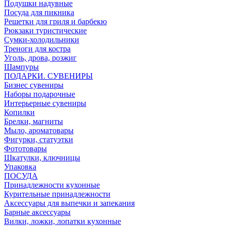
Подушки надувные
Посуда для пикника
Решетки для гриля и барбекю
Рюкзаки туристические
Сумки-холодильники
Треноги для костра
Уголь, дрова, розжиг
Шампуры
ПОДАРКИ. СУВЕНИРЫ
Бизнес сувениры
Наборы подарочные
Интерьерные сувениры
Копилки
Брелки, магниты
Мыло, ароматовары
Фигурки, статуэтки
Фототовары
Шкатулки, ключницы
Упаковка
ПОСУДА
Принадлежности кухонные
Курительные принадлежности
Аксессуары для выпечки и запекания
Барные аксессуары
Вилки, ложки, лопатки кухонные