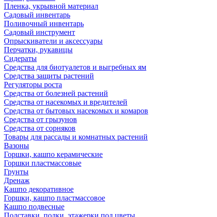
Пленка, укрывной материал
Садовый инвентарь
Поливочный инвентарь
Садовый инструмент
Опрыскиватели и аксессуары
Перчатки, рукавицы
Сидераты
Средства для биотуалетов и выгребных ям
Средства защиты растений
Регуляторы роста
Средства от болезней растений
Средства от насекомых и вредителей
Средства от бытовых насекомых и комаров
Средства от грызунов
Средства от сорняков
Товары для рассады и комнатных растений
Вазоны
Горшки, кашпо керамические
Горшки пластмассовые
Грунты
Дренаж
Кашпо декоративное
Горшки, кашпо пластмассовое
Кашпо подвесные
Подставки, полки, этажерки под цветы