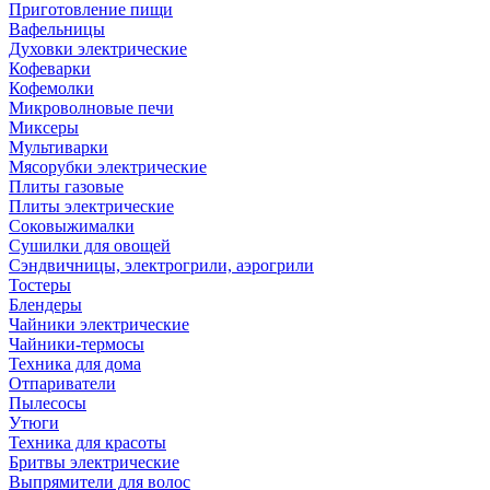
Приготовление пищи
Вафельницы
Духовки электрические
Кофеварки
Кофемолки
Микроволновые печи
Миксеры
Мультиварки
Мясорубки электрические
Плиты газовые
Плиты электрические
Соковыжималки
Сушилки для овощей
Сэндвичницы, электрогрили, аэрогрили
Тостеры
Блендеры
Чайники электрические
Чайники-термосы
Техника для дома
Отпариватели
Пылесосы
Утюги
Техника для красоты
Бритвы электрические
Выпрямители для волос