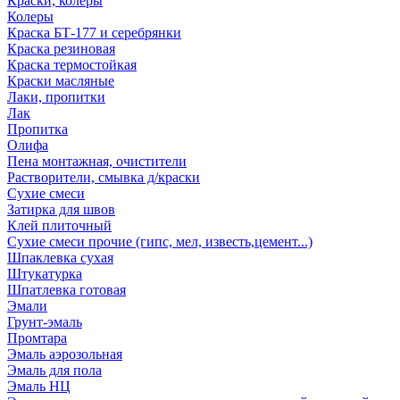
Краски, колеры
Колеры
Краска БТ-177 и серебрянки
Краска резиновая
Краска термостойкая
Краски масляные
Лаки, пропитки
Лак
Пропитка
Олифа
Пена монтажная, очистители
Растворители, смывка д/краски
Сухие смеси
Затирка для швов
Клей плиточный
Сухие смеси прочие (гипс, мел, известь,цемент...)
Шпаклевка сухая
Штукатурка
Шпатлевка готовая
Эмали
Грунт-эмаль
Промтара
Эмаль аэрозольная
Эмаль для пола
Эмаль НЦ