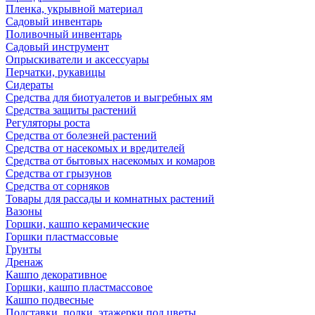
Пленка, укрывной материал
Садовый инвентарь
Поливочный инвентарь
Садовый инструмент
Опрыскиватели и аксессуары
Перчатки, рукавицы
Сидераты
Средства для биотуалетов и выгребных ям
Средства защиты растений
Регуляторы роста
Средства от болезней растений
Средства от насекомых и вредителей
Средства от бытовых насекомых и комаров
Средства от грызунов
Средства от сорняков
Товары для рассады и комнатных растений
Вазоны
Горшки, кашпо керамические
Горшки пластмассовые
Грунты
Дренаж
Кашпо декоративное
Горшки, кашпо пластмассовое
Кашпо подвесные
Подставки, полки, этажерки под цветы