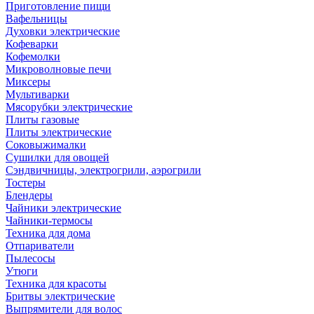
Приготовление пищи
Вафельницы
Духовки электрические
Кофеварки
Кофемолки
Микроволновые печи
Миксеры
Мультиварки
Мясорубки электрические
Плиты газовые
Плиты электрические
Соковыжималки
Сушилки для овощей
Сэндвичницы, электрогрили, аэрогрили
Тостеры
Блендеры
Чайники электрические
Чайники-термосы
Техника для дома
Отпариватели
Пылесосы
Утюги
Техника для красоты
Бритвы электрические
Выпрямители для волос