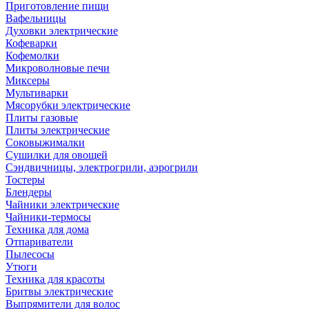
Приготовление пищи
Вафельницы
Духовки электрические
Кофеварки
Кофемолки
Микроволновые печи
Миксеры
Мультиварки
Мясорубки электрические
Плиты газовые
Плиты электрические
Соковыжималки
Сушилки для овощей
Сэндвичницы, электрогрили, аэрогрили
Тостеры
Блендеры
Чайники электрические
Чайники-термосы
Техника для дома
Отпариватели
Пылесосы
Утюги
Техника для красоты
Бритвы электрические
Выпрямители для волос