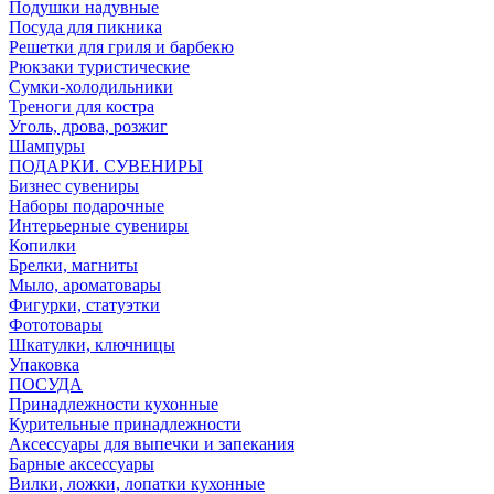
Подушки надувные
Посуда для пикника
Решетки для гриля и барбекю
Рюкзаки туристические
Сумки-холодильники
Треноги для костра
Уголь, дрова, розжиг
Шампуры
ПОДАРКИ. СУВЕНИРЫ
Бизнес сувениры
Наборы подарочные
Интерьерные сувениры
Копилки
Брелки, магниты
Мыло, ароматовары
Фигурки, статуэтки
Фототовары
Шкатулки, ключницы
Упаковка
ПОСУДА
Принадлежности кухонные
Курительные принадлежности
Аксессуары для выпечки и запекания
Барные аксессуары
Вилки, ложки, лопатки кухонные