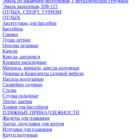
Эмаль по ржавчине молотковая, с металлической стружкой
Эмаль акриловая, ПФ-115
ОТДЫХ. СПОРТ. ТУРИЗМ
ОТДЫХ
Аксессуары для бассейна
Бассейны
Гамаки
Души летние
Центры игровые
Качели
Кресла, шезлонги
Кровати раскладные
Матрасы, кровати, кресла надувные
Диваны и Комплекты садовой мебели
Насосы воздушные
Скамейки садовые
Столы
Стулья складные
Тенты, шатры
Химия для бассейнов
ПЛЯЖНЫЕ ПРИНАДЛЕЖНОСТИ
Жилеты для плавания
Зонты, подставки для зонтов
Игрушки для плавания
Круги надувные