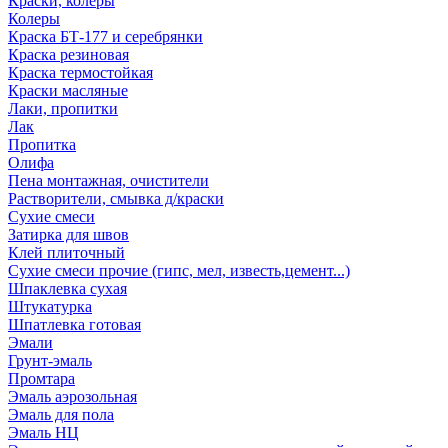
Краски, колеры
Колеры
Краска БТ-177 и серебрянки
Краска резиновая
Краска термостойкая
Краски масляные
Лаки, пропитки
Лак
Пропитка
Олифа
Пена монтажная, очистители
Растворители, смывка д/краски
Сухие смеси
Затирка для швов
Клей плиточный
Сухие смеси прочие (гипс, мел, известь,цемент...)
Шпаклевка сухая
Штукатурка
Шпатлевка готовая
Эмали
Грунт-эмаль
Промтара
Эмаль аэрозольная
Эмаль для пола
Эмаль НЦ