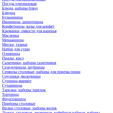
Посуда одноразовая
Блюда, наборы блюд
Блюдца
Бульонница
Икорницы, шпротницы
Конфетницы, вазы для конфет
Креманки, емкости для варенья
Масленка
Менажницы
Миски, тазики
Набор для суши
Оливница
Пиалы, кисэ
Салатники, наборы салатников
Селедочницы, шубницы
Сервизы столовые, наборы для приема пищи
Соусники, молочники
Супница,мармит
Сухарницы
Тарелки, наборы тарелок
Тортница
Фруктовница
Приборы столовые
Вилки столовые, наборы вилок
Ложки, столовые, десертные, кофейные,чайные, наборы