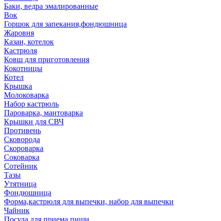
Баки, ведра эмалированные
Вок
Горшок для запекания,фондюшница
Жаровня
Казан, котелок
Кастрюля
Ковш для приготовления
Кокотницы
Котел
Крышка
Молоковарка
Набор кастрюль
Пароварка, мантоварка
Крышки для СВЧ
Противень
Сковорода
Скороварка
Соковарка
Сотейник
Тазы
Утятница
Фондюшница
Форма,кастрюля для выпечки, набор для выпечки
Чайник
Посуда для приема пищи