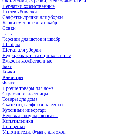
Окномойки, скребки, стеклоочистители
Перчатки хозяйственные
Пылевыбивалки
Салфетки,тряпки для уборки
Блоки сменные для швабр
Совки
Тазы
Черенки для щеток и швабр
Швабры
Щетки для уборки
Ведра, баки, тазы оцинкованные
Емкости хозяйственные
Баки
Бочки
Канистры
Фляги
Прочие товары для дома
Стремянки, лестницы
Товары для дома
Скатерти, салфетки, клеенки
Кухонный инвертарь
Веревки, шнуры, шпагаты
Кипятильники
Прищепки
Уплотнители, бумага для окон