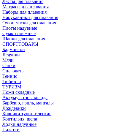
Ласты для плавания
Матрасы для плавания
Наборы для плавания
Нарукавники для плавания
Очки, маски для плавания
Плоты надувные
Сумки пляжные
Шапки для плавания
СПОРТТОВАРЫ
Бадминтон
Ледянки
Мячи
Санки
Снегокаты
Теннис
Тюбинги
ТУРИЗМ
Ножи складные
Аккумуляторы холода
Барбекю, гриль, мангалы
Дождевики
Коврики туристические
Коптильня, щепа
Лодки надувные
Палатки