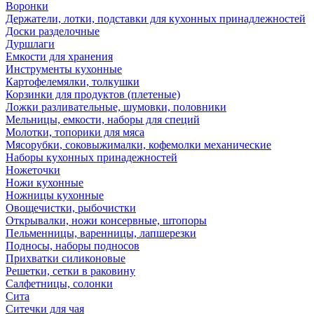
Воронки
Держатели, лотки, подставки для кухонных принадлежностей
Доски разделочные
Дуршлаги
Емкости для хранения
Инструменты кухонные
Картофелемялки, толкушки
Корзинки для продуктов (плетеные)
Ложки разливательные, шумовки, половники
Мельницы, емкости, наборы для специй
Молотки, топорики для мяса
Мясорубки, соковыжималки, кофемолки механические
Наборы кухонных принадежностей
Ножеточки
Ножи кухонные
Ножницы кухонные
Овощечистки, рыбочистки
Открывалки, ножи консервные, штопоры
Пельменницы, варенницы, лапшерезки
Подносы, наборы подносов
Прихватки силиконовые
Решетки, сетки в раковину
Салфетницы, солонки
Сита
Ситечки для чая