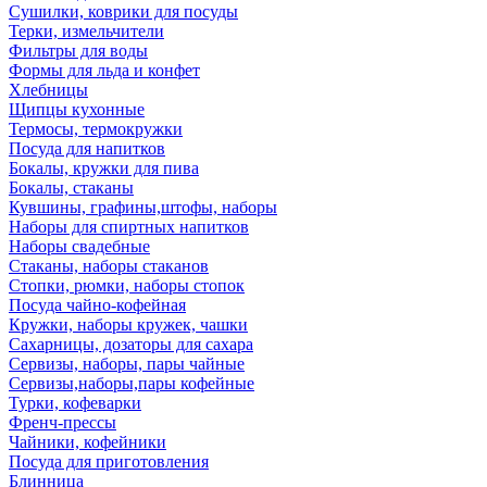
Сушилки, коврики для посуды
Терки, измельчители
Фильтры для воды
Формы для льда и конфет
Хлебницы
Щипцы кухонные
Термосы, термокружки
Посуда для напитков
Бокалы, кружки для пива
Бокалы, стаканы
Кувшины, графины,штофы, наборы
Наборы для спиртных напитков
Наборы свадебные
Стаканы, наборы стаканов
Стопки, рюмки, наборы стопок
Посуда чайно-кофейная
Кружки, наборы кружек, чашки
Сахарницы, дозаторы для сахара
Сервизы, наборы, пары чайные
Сервизы,наборы,пары кофейные
Турки, кофеварки
Френч-прессы
Чайники, кофейники
Посуда для приготовления
Блинница