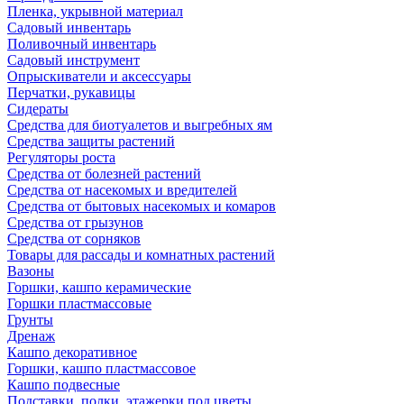
Пленка, укрывной материал
Садовый инвентарь
Поливочный инвентарь
Садовый инструмент
Опрыскиватели и аксессуары
Перчатки, рукавицы
Сидераты
Средства для биотуалетов и выгребных ям
Средства защиты растений
Регуляторы роста
Средства от болезней растений
Средства от насекомых и вредителей
Средства от бытовых насекомых и комаров
Средства от грызунов
Средства от сорняков
Товары для рассады и комнатных растений
Вазоны
Горшки, кашпо керамические
Горшки пластмассовые
Грунты
Дренаж
Кашпо декоративное
Горшки, кашпо пластмассовое
Кашпо подвесные
Подставки, полки, этажерки под цветы