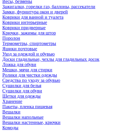
Весы, безмены
Зажигалки, горелки газ, баллоны, рассекатели
Замки, фурнитура окон и дверей
Коврики для ванной и туалета
Коврики интерьерные
Коврики придверные
Крючки, зажимы для штор
Поролон
Термометры, спиртометры
Ящики почтовые
Уход за одеждой и обувью
Доски гладильные, чехлы для гладильных досок
Ложка для обуви
Мешки, мячи для стирки
Ролики для чистки одежды
Средства по уходу за обувью
Сушилки для белья
Сушилки для обуви
Щетки для одежды
Хранение
Пакеты, пленка пищевая
Вешалки
Вешалки напольные
Вешалки настенные, крючки
Комоды