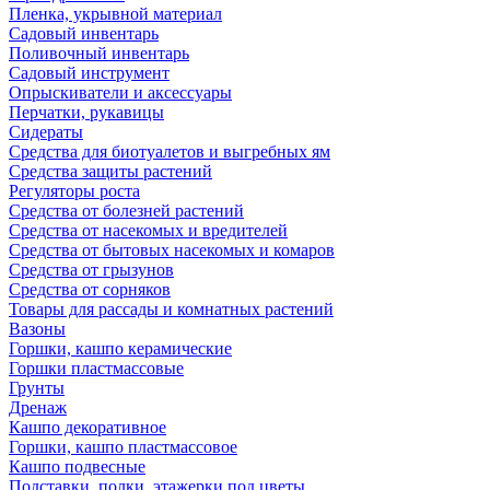
Пленка, укрывной материал
Садовый инвентарь
Поливочный инвентарь
Садовый инструмент
Опрыскиватели и аксессуары
Перчатки, рукавицы
Сидераты
Средства для биотуалетов и выгребных ям
Средства защиты растений
Регуляторы роста
Средства от болезней растений
Средства от насекомых и вредителей
Средства от бытовых насекомых и комаров
Средства от грызунов
Средства от сорняков
Товары для рассады и комнатных растений
Вазоны
Горшки, кашпо керамические
Горшки пластмассовые
Грунты
Дренаж
Кашпо декоративное
Горшки, кашпо пластмассовое
Кашпо подвесные
Подставки, полки, этажерки под цветы