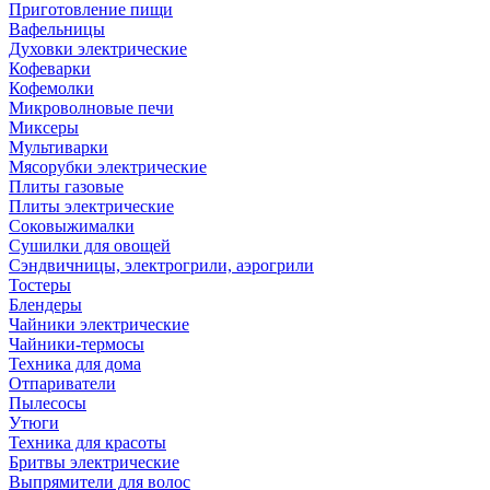
Приготовление пищи
Вафельницы
Духовки электрические
Кофеварки
Кофемолки
Микроволновые печи
Миксеры
Мультиварки
Мясорубки электрические
Плиты газовые
Плиты электрические
Соковыжималки
Сушилки для овощей
Сэндвичницы, электрогрили, аэрогрили
Тостеры
Блендеры
Чайники электрические
Чайники-термосы
Техника для дома
Отпариватели
Пылесосы
Утюги
Техника для красоты
Бритвы электрические
Выпрямители для волос