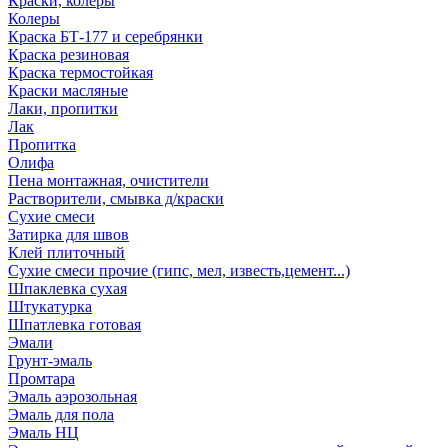
Краски, колеры
Колеры
Краска БТ-177 и серебрянки
Краска резиновая
Краска термостойкая
Краски масляные
Лаки, пропитки
Лак
Пропитка
Олифа
Пена монтажная, очистители
Растворители, смывка д/краски
Сухие смеси
Затирка для швов
Клей плиточный
Сухие смеси прочие (гипс, мел, известь,цемент...)
Шпаклевка сухая
Штукатурка
Шпатлевка готовая
Эмали
Грунт-эмаль
Промтара
Эмаль аэрозольная
Эмаль для пола
Эмаль НЦ