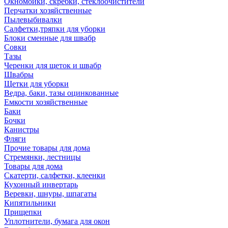
Окномойки, скребки, стеклоочистители
Перчатки хозяйственные
Пылевыбивалки
Салфетки,тряпки для уборки
Блоки сменные для швабр
Совки
Тазы
Черенки для щеток и швабр
Швабры
Щетки для уборки
Ведра, баки, тазы оцинкованные
Емкости хозяйственные
Баки
Бочки
Канистры
Фляги
Прочие товары для дома
Стремянки, лестницы
Товары для дома
Скатерти, салфетки, клеенки
Кухонный инвертарь
Веревки, шнуры, шпагаты
Кипятильники
Прищепки
Уплотнители, бумага для окон