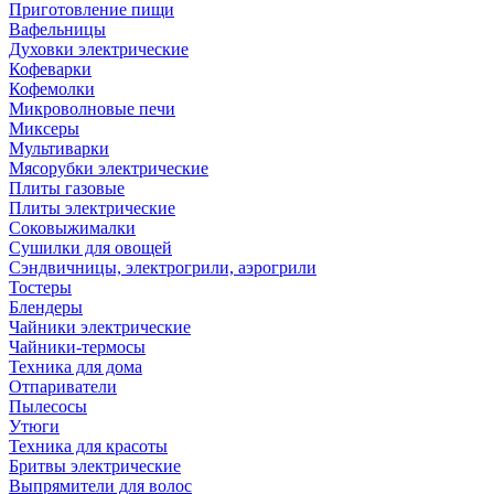
Приготовление пищи
Вафельницы
Духовки электрические
Кофеварки
Кофемолки
Микроволновые печи
Миксеры
Мультиварки
Мясорубки электрические
Плиты газовые
Плиты электрические
Соковыжималки
Сушилки для овощей
Сэндвичницы, электрогрили, аэрогрили
Тостеры
Блендеры
Чайники электрические
Чайники-термосы
Техника для дома
Отпариватели
Пылесосы
Утюги
Техника для красоты
Бритвы электрические
Выпрямители для волос