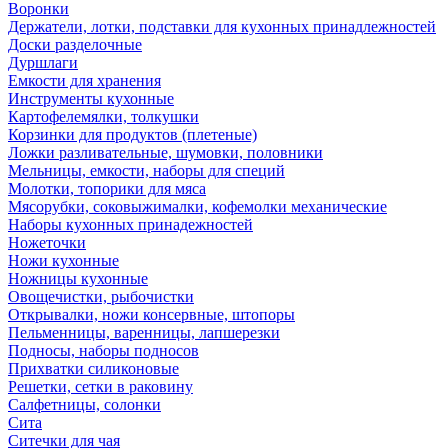
Воронки
Держатели, лотки, подставки для кухонных принадлежностей
Доски разделочные
Дуршлаги
Емкости для хранения
Инструменты кухонные
Картофелемялки, толкушки
Корзинки для продуктов (плетеные)
Ложки разливательные, шумовки, половники
Мельницы, емкости, наборы для специй
Молотки, топорики для мяса
Мясорубки, соковыжималки, кофемолки механические
Наборы кухонных принадежностей
Ножеточки
Ножи кухонные
Ножницы кухонные
Овощечистки, рыбочистки
Открывалки, ножи консервные, штопоры
Пельменницы, варенницы, лапшерезки
Подносы, наборы подносов
Прихватки силиконовые
Решетки, сетки в раковину
Салфетницы, солонки
Сита
Ситечки для чая