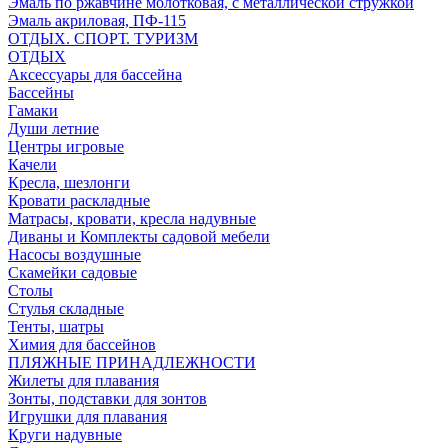
Эмаль по ржавчине молотковая, с металлической стружкой
Эмаль акриловая, ПФ-115
ОТДЫХ. СПОРТ. ТУРИЗМ
ОТДЫХ
Аксессуары для бассейна
Бассейны
Гамаки
Души летние
Центры игровые
Качели
Кресла, шезлонги
Кровати раскладные
Матрасы, кровати, кресла надувные
Диваны и Комплекты садовой мебели
Насосы воздушные
Скамейки садовые
Столы
Стулья складные
Тенты, шатры
Химия для бассейнов
ПЛЯЖНЫЕ ПРИНАДЛЕЖНОСТИ
Жилеты для плавания
Зонты, подставки для зонтов
Игрушки для плавания
Круги надувные