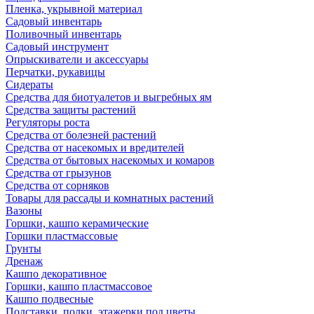
Пленка, укрывной материал
Садовый инвентарь
Поливочный инвентарь
Садовый инструмент
Опрыскиватели и аксессуары
Перчатки, рукавицы
Сидераты
Средства для биотуалетов и выгребных ям
Средства защиты растений
Регуляторы роста
Средства от болезней растений
Средства от насекомых и вредителей
Средства от бытовых насекомых и комаров
Средства от грызунов
Средства от сорняков
Товары для рассады и комнатных растений
Вазоны
Горшки, кашпо керамические
Горшки пластмассовые
Грунты
Дренаж
Кашпо декоративное
Горшки, кашпо пластмассовое
Кашпо подвесные
Подставки, полки, этажерки под цветы