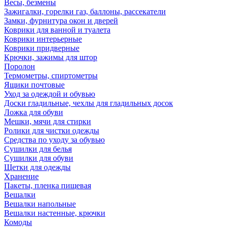
Весы, безмены
Зажигалки, горелки газ, баллоны, рассекатели
Замки, фурнитура окон и дверей
Коврики для ванной и туалета
Коврики интерьерные
Коврики придверные
Крючки, зажимы для штор
Поролон
Термометры, спиртометры
Ящики почтовые
Уход за одеждой и обувью
Доски гладильные, чехлы для гладильных досок
Ложка для обуви
Мешки, мячи для стирки
Ролики для чистки одежды
Средства по уходу за обувью
Сушилки для белья
Сушилки для обуви
Щетки для одежды
Хранение
Пакеты, пленка пищевая
Вешалки
Вешалки напольные
Вешалки настенные, крючки
Комоды