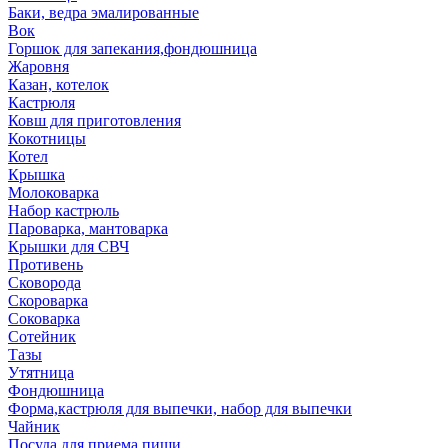
Баки, ведра эмалированные
Вок
Горшок для запекания,фондюшница
Жаровня
Казан, котелок
Кастрюля
Ковш для приготовления
Кокотницы
Котел
Крышка
Молоковарка
Набор кастрюль
Пароварка, мантоварка
Крышки для СВЧ
Противень
Сковорода
Скороварка
Соковарка
Сотейник
Тазы
Утятница
Фондюшница
Форма,кастрюля для выпечки, набор для выпечки
Чайник
Посуда для приема пищи