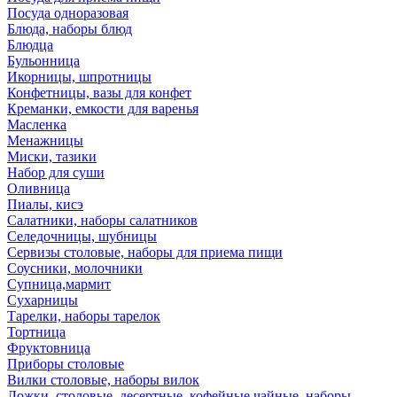
Посуда одноразовая
Блюда, наборы блюд
Блюдца
Бульонница
Икорницы, шпротницы
Конфетницы, вазы для конфет
Креманки, емкости для варенья
Масленка
Менажницы
Миски, тазики
Набор для суши
Оливница
Пиалы, кисэ
Салатники, наборы салатников
Селедочницы, шубницы
Сервизы столовые, наборы для приема пищи
Соусники, молочники
Супница,мармит
Сухарницы
Тарелки, наборы тарелок
Тортница
Фруктовница
Приборы столовые
Вилки столовые, наборы вилок
Ложки, столовые, десертные, кофейные,чайные, наборы