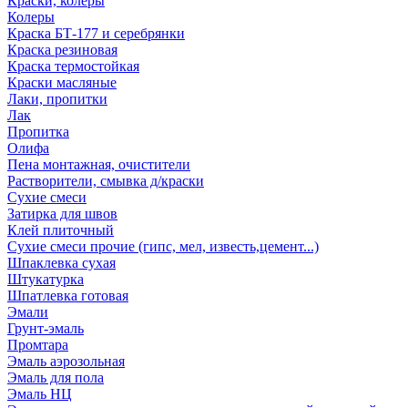
Краски, колеры
Колеры
Краска БТ-177 и серебрянки
Краска резиновая
Краска термостойкая
Краски масляные
Лаки, пропитки
Лак
Пропитка
Олифа
Пена монтажная, очистители
Растворители, смывка д/краски
Сухие смеси
Затирка для швов
Клей плиточный
Сухие смеси прочие (гипс, мел, известь,цемент...)
Шпаклевка сухая
Штукатурка
Шпатлевка готовая
Эмали
Грунт-эмаль
Промтара
Эмаль аэрозольная
Эмаль для пола
Эмаль НЦ