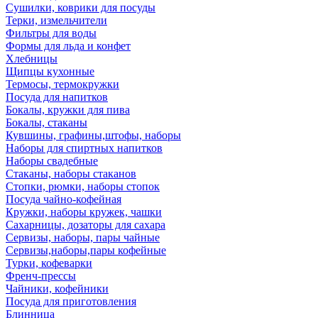
Сушилки, коврики для посуды
Терки, измельчители
Фильтры для воды
Формы для льда и конфет
Хлебницы
Щипцы кухонные
Термосы, термокружки
Посуда для напитков
Бокалы, кружки для пива
Бокалы, стаканы
Кувшины, графины,штофы, наборы
Наборы для спиртных напитков
Наборы свадебные
Стаканы, наборы стаканов
Стопки, рюмки, наборы стопок
Посуда чайно-кофейная
Кружки, наборы кружек, чашки
Сахарницы, дозаторы для сахара
Сервизы, наборы, пары чайные
Сервизы,наборы,пары кофейные
Турки, кофеварки
Френч-прессы
Чайники, кофейники
Посуда для приготовления
Блинница