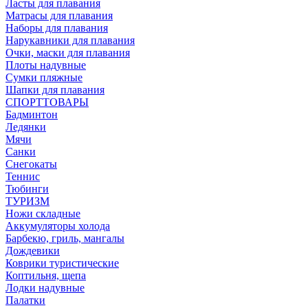
Ласты для плавания
Матрасы для плавания
Наборы для плавания
Нарукавники для плавания
Очки, маски для плавания
Плоты надувные
Сумки пляжные
Шапки для плавания
СПОРТТОВАРЫ
Бадминтон
Ледянки
Мячи
Санки
Снегокаты
Теннис
Тюбинги
ТУРИЗМ
Ножи складные
Аккумуляторы холода
Барбекю, гриль, мангалы
Дождевики
Коврики туристические
Коптильня, щепа
Лодки надувные
Палатки