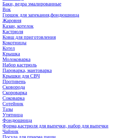
Баки, ведра эмалированные
Вок
Горшок для запекания,фондюшница
Жаровня
Казан, котелок
Кастрюля
Ковш для приготовления
Кокотницы
Котел
Крышка
Молоковарка
Набор кастрюль
Пароварка, мантоварка
Крышки для СВЧ
Противень
Сковорода
Скороварка
Соковарка
Сотейник
Тазы
Утятница
Фондюшница
Форма,кастрюля для выпечки, набор для выпечки
Чайник
Посуда для приема пищи