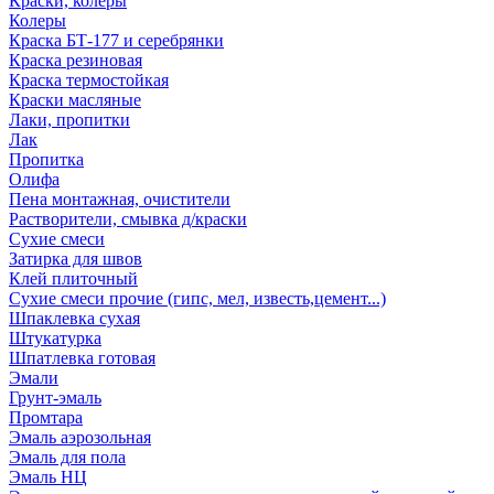
Краски, колеры
Колеры
Краска БТ-177 и серебрянки
Краска резиновая
Краска термостойкая
Краски масляные
Лаки, пропитки
Лак
Пропитка
Олифа
Пена монтажная, очистители
Растворители, смывка д/краски
Сухие смеси
Затирка для швов
Клей плиточный
Сухие смеси прочие (гипс, мел, известь,цемент...)
Шпаклевка сухая
Штукатурка
Шпатлевка готовая
Эмали
Грунт-эмаль
Промтара
Эмаль аэрозольная
Эмаль для пола
Эмаль НЦ