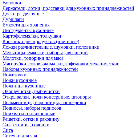
Воронки
Держатели, лотки, подставки для кухонных принадлежностей
Доски разделочные
Дуршлаги
Емкости для хранения
Инструменты кухонные
Картофелемялки, толкушки
Корзинки для продуктов (плетеные)
Ложки разливательные, шумовки, половники
Мельницы, емкости, наборы для специй
Молотки, топорики для мяса
Мясорубки, соковыжималки, кофемолки механические
Наборы кухонных принадежностей
Ножеточки
Ножи кухонные
Ножницы кухонные
Овощечистки, рыбочистки
Открывалки, ножи консервные, штопоры
Пельменницы, варенницы, лапшерезки
Подносы, наборы подносов
Прихватки силиконовые
Решетки, сетки в раковину
Салфетницы, солонки
Сита
Ситечки для чая