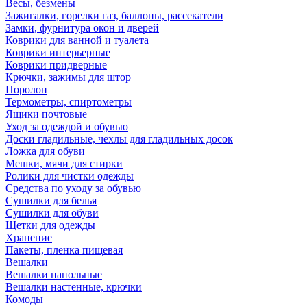
Весы, безмены
Зажигалки, горелки газ, баллоны, рассекатели
Замки, фурнитура окон и дверей
Коврики для ванной и туалета
Коврики интерьерные
Коврики придверные
Крючки, зажимы для штор
Поролон
Термометры, спиртометры
Ящики почтовые
Уход за одеждой и обувью
Доски гладильные, чехлы для гладильных досок
Ложка для обуви
Мешки, мячи для стирки
Ролики для чистки одежды
Средства по уходу за обувью
Сушилки для белья
Сушилки для обуви
Щетки для одежды
Хранение
Пакеты, пленка пищевая
Вешалки
Вешалки напольные
Вешалки настенные, крючки
Комоды