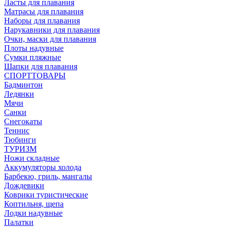
Ласты для плавания
Матрасы для плавания
Наборы для плавания
Нарукавники для плавания
Очки, маски для плавания
Плоты надувные
Сумки пляжные
Шапки для плавания
СПОРТТОВАРЫ
Бадминтон
Ледянки
Мячи
Санки
Снегокаты
Теннис
Тюбинги
ТУРИЗМ
Ножи складные
Аккумуляторы холода
Барбекю, гриль, мангалы
Дождевики
Коврики туристические
Коптильня, щепа
Лодки надувные
Палатки