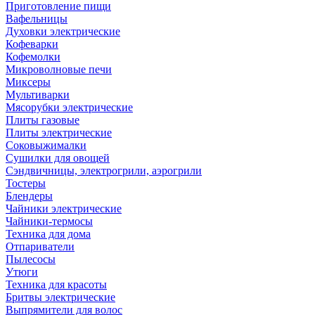
Приготовление пищи
Вафельницы
Духовки электрические
Кофеварки
Кофемолки
Микроволновые печи
Миксеры
Мультиварки
Мясорубки электрические
Плиты газовые
Плиты электрические
Соковыжималки
Сушилки для овощей
Сэндвичницы, электрогрили, аэрогрили
Тостеры
Блендеры
Чайники электрические
Чайники-термосы
Техника для дома
Отпариватели
Пылесосы
Утюги
Техника для красоты
Бритвы электрические
Выпрямители для волос