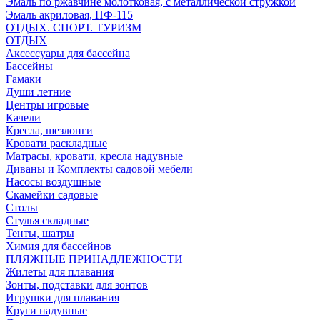
Эмаль по ржавчине молотковая, с металлической стружкой
Эмаль акриловая, ПФ-115
ОТДЫХ. СПОРТ. ТУРИЗМ
ОТДЫХ
Аксессуары для бассейна
Бассейны
Гамаки
Души летние
Центры игровые
Качели
Кресла, шезлонги
Кровати раскладные
Матрасы, кровати, кресла надувные
Диваны и Комплекты садовой мебели
Насосы воздушные
Скамейки садовые
Столы
Стулья складные
Тенты, шатры
Химия для бассейнов
ПЛЯЖНЫЕ ПРИНАДЛЕЖНОСТИ
Жилеты для плавания
Зонты, подставки для зонтов
Игрушки для плавания
Круги надувные