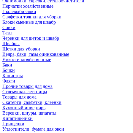
Окномойки, скребки, стеклоочистители
Перчатки хозяйственные
Пылевыбивалки
Салфетки,тряпки для уборки
Блоки сменные для швабр
Совки
Тазы
Черенки для щеток и швабр
Швабры
Щетки для уборки
Ведра, баки, тазы оцинкованные
Емкости хозяйственные
Баки
Бочки
Канистры
Фляги
Прочие товары для дома
Стремянки, лестницы
Товары для дома
Скатерти, салфетки, клеенки
Кухонный инвертарь
Веревки, шнуры, шпагаты
Кипятильники
Прищепки
Уплотнители, бумага для окон