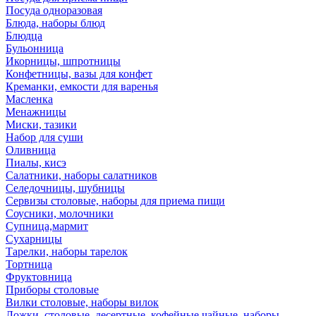
Посуда одноразовая
Блюда, наборы блюд
Блюдца
Бульонница
Икорницы, шпротницы
Конфетницы, вазы для конфет
Креманки, емкости для варенья
Масленка
Менажницы
Миски, тазики
Набор для суши
Оливница
Пиалы, кисэ
Салатники, наборы салатников
Селедочницы, шубницы
Сервизы столовые, наборы для приема пищи
Соусники, молочники
Супница,мармит
Сухарницы
Тарелки, наборы тарелок
Тортница
Фруктовница
Приборы столовые
Вилки столовые, наборы вилок
Ложки, столовые, десертные, кофейные,чайные, наборы