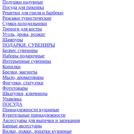
Подушки надувные
Посуда для пикника
Решетки для гриля и барбекю
Рюкзаки туристические
Сумки-холодильники
Треноги для костра
Уголь, дрова, розжиг
Шампуры
ПОДАРКИ. СУВЕНИРЫ
Бизнес сувениры
Наборы подарочные
Интерьерные сувениры
Копилки
Брелки, магниты
Мыло, ароматовары
Фигурки, статуэтки
Фототовары
Шкатулки, ключницы
Упаковка
ПОСУДА
Принадлежности кухонные
Курительные принадлежности
Аксессуары для выпечки и запекания
Барные аксессуары
Вилки, ложки, лопатки кухонные