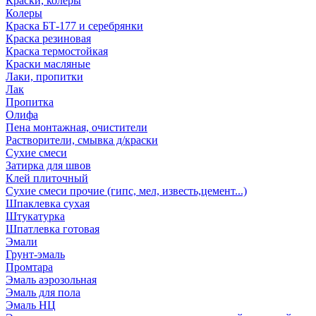
Краски, колеры
Колеры
Краска БТ-177 и серебрянки
Краска резиновая
Краска термостойкая
Краски масляные
Лаки, пропитки
Лак
Пропитка
Олифа
Пена монтажная, очистители
Растворители, смывка д/краски
Сухие смеси
Затирка для швов
Клей плиточный
Сухие смеси прочие (гипс, мел, известь,цемент...)
Шпаклевка сухая
Штукатурка
Шпатлевка готовая
Эмали
Грунт-эмаль
Промтара
Эмаль аэрозольная
Эмаль для пола
Эмаль НЦ