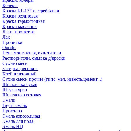
Краски, колеры
Колеры
Краска БТ-177 и серебрянки
Краска резиновая
Краска термостойкая
Краски масляные
Лаки, пропитки
Лак
Пропитка
Олифа
Пена монтажная, очистители
Растворители, смывка д/краски
Сухие смеси
Затирка для швов
Клей плиточный
Сухие смеси прочие (гипс, мел, известь,цемент...)
Шпаклевка сухая
Штукатурка
Шпатлевка готовая
Эмали
Грунт-эмаль
Промтара
Эмаль аэрозольная
Эмаль для пола
Эмаль НЦ