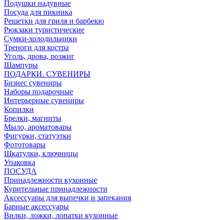
Подушки надувные
Посуда для пикника
Решетки для гриля и барбекю
Рюкзаки туристические
Сумки-холодильники
Треноги для костра
Уголь, дрова, розжиг
Шампуры
ПОДАРКИ. СУВЕНИРЫ
Бизнес сувениры
Наборы подарочные
Интерьерные сувениры
Копилки
Брелки, магниты
Мыло, ароматовары
Фигурки, статуэтки
Фототовары
Шкатулки, ключницы
Упаковка
ПОСУДА
Принадлежности кухонные
Курительные принадлежности
Аксессуары для выпечки и запекания
Барные аксессуары
Вилки, ложки, лопатки кухонные