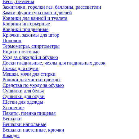
Весы, безмены
Зажигалки, горелки газ, баллоны, рассекатели
Замки, фурнитура окон и дверей
Коврики для ванной и туалета
Коврики интерьерные
Коврики придверные
Крючки, зажимы для штор
Поролон
Термометры, спиртометры
Ящики почтовые
Уход за одеждой и обувью
Доски гладильные, чехлы для гладильных досок
Ложка для обуви
Мешки, мячи для стирки
Ролики для чистки одежды
Средства по уходу за обувью
Сушилки для белья
Сушилки для обуви
Щетки для одежды
Хранение
Пакеты, пленка пищевая
Вешалки
Вешалки напольные
Вешалки настенные, крючки
Комоды