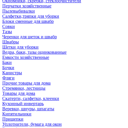
Окномойки, скребки, стеклоочистители
Перчатки хозяйственные
Пылевыбивалки
Салфетки,тряпки для уборки
Блоки сменные для швабр
Совки
Тазы
Черенки для щеток и швабр
Швабры
Щетки для уборки
Ведра, баки, тазы оцинкованные
Емкости хозяйственные
Баки
Бочки
Канистры
Фляги
Прочие товары для дома
Стремянки, лестницы
Товары для дома
Скатерти, салфетки, клеенки
Кухонный инвертарь
Веревки, шнуры, шпагаты
Кипятильники
Прищепки
Уплотнители, бумага для окон