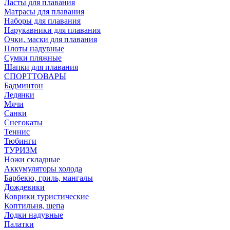
Ласты для плавания
Матрасы для плавания
Наборы для плавания
Нарукавники для плавания
Очки, маски для плавания
Плоты надувные
Сумки пляжные
Шапки для плавания
СПОРТТОВАРЫ
Бадминтон
Ледянки
Мячи
Санки
Снегокаты
Теннис
Тюбинги
ТУРИЗМ
Ножи складные
Аккумуляторы холода
Барбекю, гриль, мангалы
Дождевики
Коврики туристические
Коптильня, щепа
Лодки надувные
Палатки