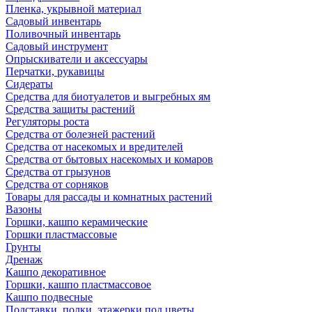
Пленка, укрывной материал
Садовый инвентарь
Поливочный инвентарь
Садовый инструмент
Опрыскиватели и аксессуары
Перчатки, рукавицы
Сидераты
Средства для биотуалетов и выгребных ям
Средства защиты растений
Регуляторы роста
Средства от болезней растений
Средства от насекомых и вредителей
Средства от бытовых насекомых и комаров
Средства от грызунов
Средства от сорняков
Товары для рассады и комнатных растений
Вазоны
Горшки, кашпо керамические
Горшки пластмассовые
Грунты
Дренаж
Кашпо декоративное
Горшки, кашпо пластмассовое
Кашпо подвесные
Подставки, полки, этажерки под цветы