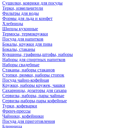
Сушилки, коврики для посуды
Терки, измельчители
Фильтры для воды
Формы для льда и конфет
Хлебницы
Щипцы кухонные
Термосы, термокружки
Посуда для напитков
Бокалы, кружки для пива
Бокалы, стаканы
Кувшины, графины,штофы, наборы
Наборы для спиртных напитков
Наборы свадебные
Стаканы, наборы стаканов
Стопки, рюмки, наборы стопок
Посуда чайно-кофейная
Кружки, наборы кружек, чашки
Сахарницы, дозаторы для сахара
Сервизы, наборы, пары чайные
Сервизы,наборы,пары кофейные
Турки, кофеварки
Френч-прессы
Чайники, кофейники
Посуда для приготовления
Блинница