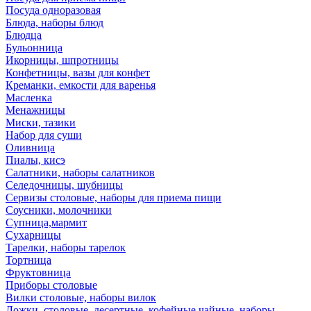
Посуда одноразовая
Блюда, наборы блюд
Блюдца
Бульонница
Икорницы, шпротницы
Конфетницы, вазы для конфет
Креманки, емкости для варенья
Масленка
Менажницы
Миски, тазики
Набор для суши
Оливница
Пиалы, кисэ
Салатники, наборы салатников
Селедочницы, шубницы
Сервизы столовые, наборы для приема пищи
Соусники, молочники
Супница,мармит
Сухарницы
Тарелки, наборы тарелок
Тортница
Фруктовница
Приборы столовые
Вилки столовые, наборы вилок
Ложки, столовые, десертные, кофейные,чайные, наборы