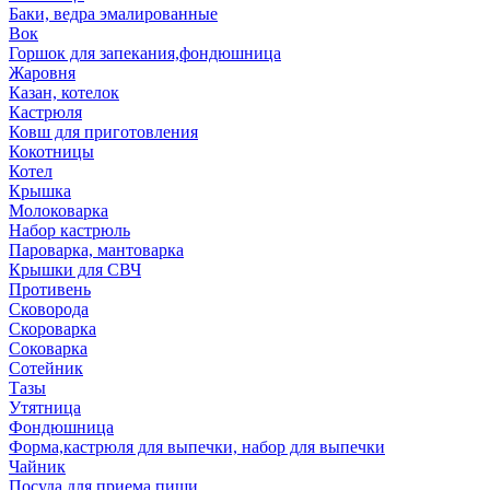
Баки, ведра эмалированные
Вок
Горшок для запекания,фондюшница
Жаровня
Казан, котелок
Кастрюля
Ковш для приготовления
Кокотницы
Котел
Крышка
Молоковарка
Набор кастрюль
Пароварка, мантоварка
Крышки для СВЧ
Противень
Сковорода
Скороварка
Соковарка
Сотейник
Тазы
Утятница
Фондюшница
Форма,кастрюля для выпечки, набор для выпечки
Чайник
Посуда для приема пищи