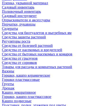
Пленка, укрывной материал
Садовый инвентарь
Поливочный инвентарь
Садовый инструмент
Опрыскиватели и аксессуары
Перчатки, рукавицы
Сидераты
Средства для биотуалетов и выгребных ям
Средства защиты растений
Регуляторы роста
Средства от болезней растений
Средства от насекомых и вредителей
Средства от бытовых насекомых и комаров
Средства от грызунов
Средства от сорняков
Товары для рассады и комнатных растений
Вазоны
Горшки, кашпо керамические
Горшки пластмассовые
Грунты
Дренаж
Кашпо декоративное
Горшки, кашпо пластмассовое
Кашпо подвесные
Подставки, полки, этажерки под цветы