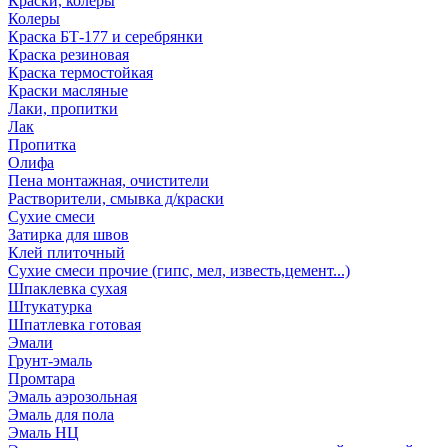
Краски, колеры
Колеры
Краска БТ-177 и серебрянки
Краска резиновая
Краска термостойкая
Краски масляные
Лаки, пропитки
Лак
Пропитка
Олифа
Пена монтажная, очистители
Растворители, смывка д/краски
Сухие смеси
Затирка для швов
Клей плиточный
Сухие смеси прочие (гипс, мел, известь,цемент...)
Шпаклевка сухая
Штукатурка
Шпатлевка готовая
Эмали
Грунт-эмаль
Промтара
Эмаль аэрозольная
Эмаль для пола
Эмаль НЦ