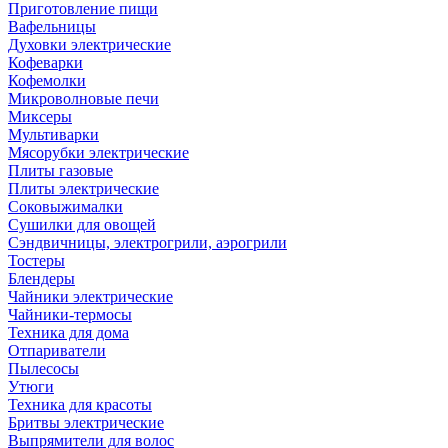
Приготовление пищи
Вафельницы
Духовки электрические
Кофеварки
Кофемолки
Микроволновые печи
Миксеры
Мультиварки
Мясорубки электрические
Плиты газовые
Плиты электрические
Соковыжималки
Сушилки для овощей
Сэндвичницы, электрогрили, аэрогрили
Тостеры
Блендеры
Чайники электрические
Чайники-термосы
Техника для дома
Отпариватели
Пылесосы
Утюги
Техника для красоты
Бритвы электрические
Выпрямители для волос