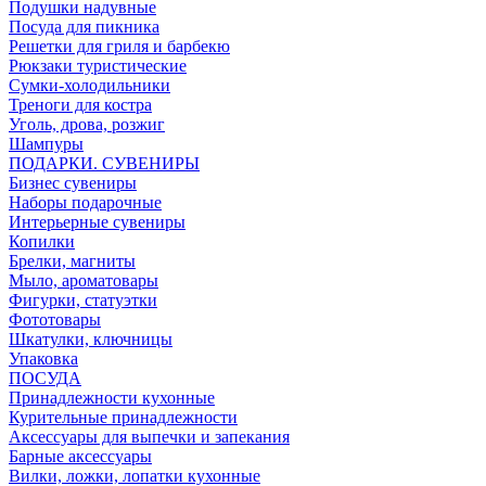
Подушки надувные
Посуда для пикника
Решетки для гриля и барбекю
Рюкзаки туристические
Сумки-холодильники
Треноги для костра
Уголь, дрова, розжиг
Шампуры
ПОДАРКИ. СУВЕНИРЫ
Бизнес сувениры
Наборы подарочные
Интерьерные сувениры
Копилки
Брелки, магниты
Мыло, ароматовары
Фигурки, статуэтки
Фототовары
Шкатулки, ключницы
Упаковка
ПОСУДА
Принадлежности кухонные
Курительные принадлежности
Аксессуары для выпечки и запекания
Барные аксессуары
Вилки, ложки, лопатки кухонные