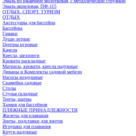
Эмаль по ржавчине молотковая, с металлической стружкой
Эмаль акриловая, ПФ-115
ОТДЫХ. СПОРТ. ТУРИЗМ
ОТДЫХ
Аксессуары для бассейна
Бассейны
Гамаки
Души летние
Центры игровые
Качели
Кресла, шезлонги
Кровати раскладные
Матрасы, кровати, кресла надувные
Диваны и Комплекты садовой мебели
Насосы воздушные
Скамейки садовые
Столы
Стулья складные
Тенты, шатры
Химия для бассейнов
ПЛЯЖНЫЕ ПРИНАДЛЕЖНОСТИ
Жилеты для плавания
Зонты, подставки для зонтов
Игрушки для плавания
Круги надувные