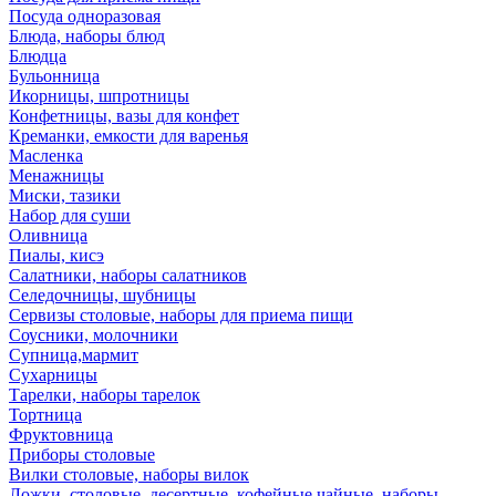
Посуда одноразовая
Блюда, наборы блюд
Блюдца
Бульонница
Икорницы, шпротницы
Конфетницы, вазы для конфет
Креманки, емкости для варенья
Масленка
Менажницы
Миски, тазики
Набор для суши
Оливница
Пиалы, кисэ
Салатники, наборы салатников
Селедочницы, шубницы
Сервизы столовые, наборы для приема пищи
Соусники, молочники
Супница,мармит
Сухарницы
Тарелки, наборы тарелок
Тортница
Фруктовница
Приборы столовые
Вилки столовые, наборы вилок
Ложки, столовые, десертные, кофейные,чайные, наборы