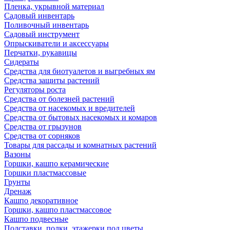
Пленка, укрывной материал
Садовый инвентарь
Поливочный инвентарь
Садовый инструмент
Опрыскиватели и аксессуары
Перчатки, рукавицы
Сидераты
Средства для биотуалетов и выгребных ям
Средства защиты растений
Регуляторы роста
Средства от болезней растений
Средства от насекомых и вредителей
Средства от бытовых насекомых и комаров
Средства от грызунов
Средства от сорняков
Товары для рассады и комнатных растений
Вазоны
Горшки, кашпо керамические
Горшки пластмассовые
Грунты
Дренаж
Кашпо декоративное
Горшки, кашпо пластмассовое
Кашпо подвесные
Подставки, полки, этажерки под цветы