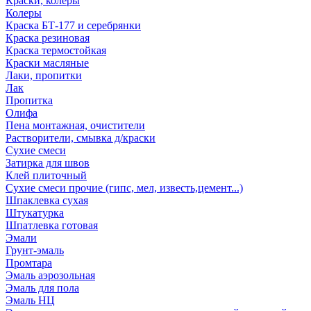
Краски, колеры
Колеры
Краска БТ-177 и серебрянки
Краска резиновая
Краска термостойкая
Краски масляные
Лаки, пропитки
Лак
Пропитка
Олифа
Пена монтажная, очистители
Растворители, смывка д/краски
Сухие смеси
Затирка для швов
Клей плиточный
Сухие смеси прочие (гипс, мел, известь,цемент...)
Шпаклевка сухая
Штукатурка
Шпатлевка готовая
Эмали
Грунт-эмаль
Промтара
Эмаль аэрозольная
Эмаль для пола
Эмаль НЦ