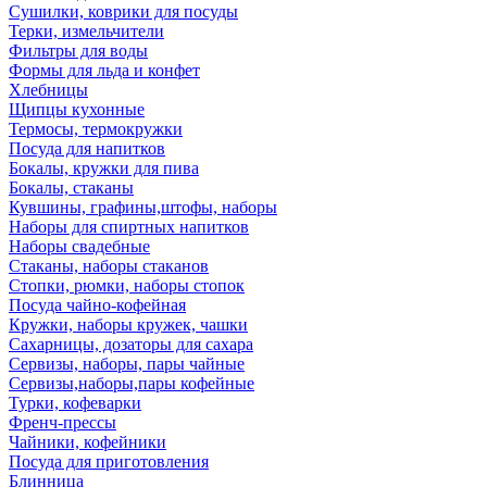
Сушилки, коврики для посуды
Терки, измельчители
Фильтры для воды
Формы для льда и конфет
Хлебницы
Щипцы кухонные
Термосы, термокружки
Посуда для напитков
Бокалы, кружки для пива
Бокалы, стаканы
Кувшины, графины,штофы, наборы
Наборы для спиртных напитков
Наборы свадебные
Стаканы, наборы стаканов
Стопки, рюмки, наборы стопок
Посуда чайно-кофейная
Кружки, наборы кружек, чашки
Сахарницы, дозаторы для сахара
Сервизы, наборы, пары чайные
Сервизы,наборы,пары кофейные
Турки, кофеварки
Френч-прессы
Чайники, кофейники
Посуда для приготовления
Блинница