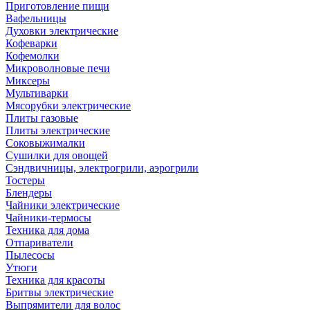
Приготовление пищи
Вафельницы
Духовки электрические
Кофеварки
Кофемолки
Микроволновые печи
Миксеры
Мультиварки
Мясорубки электрические
Плиты газовые
Плиты электрические
Соковыжималки
Сушилки для овощей
Сэндвичницы, электрогрили, аэрогрили
Тостеры
Блендеры
Чайники электрические
Чайники-термосы
Техника для дома
Отпариватели
Пылесосы
Утюги
Техника для красоты
Бритвы электрические
Выпрямители для волос