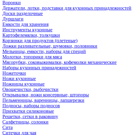
Воронки
Держатели, лотки, подставки для кухонных принадлежностей
Доски разделочные
Дуршлаги
Емкости для хранения
Инструменты кухонные
Картофелемялки, толкушки
Корзинки для продуктов (плетеные)
Ложки разливательные, шумовки, половники
Мельницы, емкости, наборы для специй
Молотки, топорики для мяса
Мясорубки, соковыжималки, кофемолки механические
Наборы кухонных принадежностей
Ножеточки
Ножи кухонные
Ножницы кухонные
Овощечистки, рыбочистки
Открывалки, ножи консервные, штопоры
Пельменницы, варенницы, лапшерезки
Подносы, наборы подносов
Прихватки силиконовые
Решетки, сетки в раковину
Салфетницы, солонки
Сита
Ситечки для чая