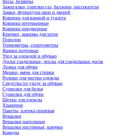
Весы, безмены
Зажигалки, горелки газ, баллоны, рассекатели
Замки, фурнитура окон и дверей
Коврики для ванной и туалета
Коврики интерьерные
Коврики придверные
Крючки, зажимы для штор
Поролон
Термометры, спиртометры
Ящики почтовые
Уход за одеждой и обувью
Доски гладильные, чехлы для гладильных досок
Ложка для обуви
Мешки, мячи для стирки
Ролики для чистки одежды
Средства по уходу за обувью
Сушилки для белья
Сушилки для обуви
Щетки для одежды
Хранение
Пакеты, пленка пищевая
Вешалки
Вешалки напольные
Вешалки настенные, крючки
Комоды