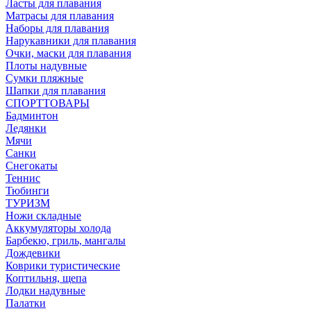
Ласты для плавания
Матрасы для плавания
Наборы для плавания
Нарукавники для плавания
Очки, маски для плавания
Плоты надувные
Сумки пляжные
Шапки для плавания
СПОРТТОВАРЫ
Бадминтон
Ледянки
Мячи
Санки
Снегокаты
Теннис
Тюбинги
ТУРИЗМ
Ножи складные
Аккумуляторы холода
Барбекю, гриль, мангалы
Дождевики
Коврики туристические
Коптильня, щепа
Лодки надувные
Палатки