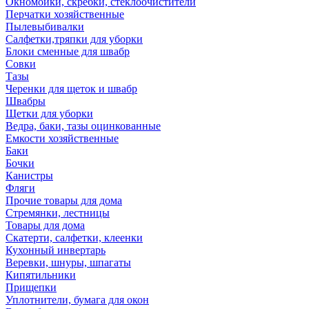
Окномойки, скребки, стеклоочистители
Перчатки хозяйственные
Пылевыбивалки
Салфетки,тряпки для уборки
Блоки сменные для швабр
Совки
Тазы
Черенки для щеток и швабр
Швабры
Щетки для уборки
Ведра, баки, тазы оцинкованные
Емкости хозяйственные
Баки
Бочки
Канистры
Фляги
Прочие товары для дома
Стремянки, лестницы
Товары для дома
Скатерти, салфетки, клеенки
Кухонный инвертарь
Веревки, шнуры, шпагаты
Кипятильники
Прищепки
Уплотнители, бумага для окон