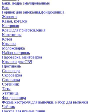
Баки, ведра эмалированные
Вок
Горшок для запекания,фондюшница
Жаровня
Казан, котелок
Кастрюля
Ковш для приготовления
Кокотницы
Котел
Крышка
Молоковарка
Набор кастрюль
Пароварка, мантоварка
Крышки для СВЧ
Противень
Сковорода
Скороварка
Соковарка
Сотейник
Тазы
Утятница
Фондюшница
Форма,кастрюля для выпечки, набор для выпечки
Чайник
Посуда для приема пищи