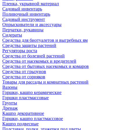
Пленка, укрывной материал
Садовый инвентарь
Поливочный инвентарь
Садовый инструмент
Опрыскиватели и аксессуары
Перчатки, рукавицы
Сидераты
Средства для биотуалетов и выгребных ям
Средства защиты растений
Регуляторы роста
Средства от болезней растений
Средства от насекомых и вредителей
Средства от бытовых насекомых и комаров
Средства от грызунов
Средства от сорняков
Товары для рассады и комнатных растений
Вазоны
Горшки, кашпо керамические
Горшки пластмассовые
Грунты
Дренаж
Кашпо декоративное
Горшки, кашпо пластмассовое
Кашпо подвесные
Подставки, полки, этажерки под цветы