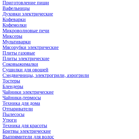
Приготовление пищи
Вафельницы
Духовки электрические
Кофеварки
Кофемолки
Микроволновые печи
Миксеры
Мультиварки
Мясорубки электрические
Плиты газовые
Плиты электрические
Соковыжималки
Сушилки для овощей
Сэндвичницы, электрогрили, аэрогрили
Тостеры
Блендеры
Чайники электрические
Чайники-термосы
Техника для дома
Отпариватели
Пылесосы
Утюги
Техника для красоты
Бритвы электрические
Выпрямители для волос