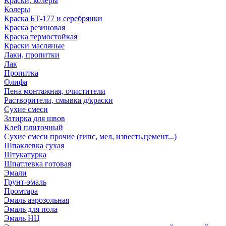
Краски, колеры
Колеры
Краска БТ-177 и серебрянки
Краска резиновая
Краска термостойкая
Краски масляные
Лаки, пропитки
Лак
Пропитка
Олифа
Пена монтажная, очистители
Растворители, смывка д/краски
Сухие смеси
Затирка для швов
Клей плиточный
Сухие смеси прочие (гипс, мел, известь,цемент...)
Шпаклевка сухая
Штукатурка
Шпатлевка готовая
Эмали
Грунт-эмаль
Промтара
Эмаль аэрозольная
Эмаль для пола
Эмаль НЦ