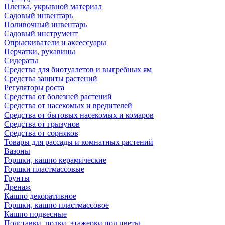
Пленка, укрывной материал
Садовый инвентарь
Поливочный инвентарь
Садовый инструмент
Опрыскиватели и аксессуары
Перчатки, рукавицы
Сидераты
Средства для биотуалетов и выгребных ям
Средства защиты растений
Регуляторы роста
Средства от болезней растений
Средства от насекомых и вредителей
Средства от бытовых насекомых и комаров
Средства от грызунов
Средства от сорняков
Товары для рассады и комнатных растений
Вазоны
Горшки, кашпо керамические
Горшки пластмассовые
Грунты
Дренаж
Кашпо декоративное
Горшки, кашпо пластмассовое
Кашпо подвесные
Подставки, полки, этажерки под цветы