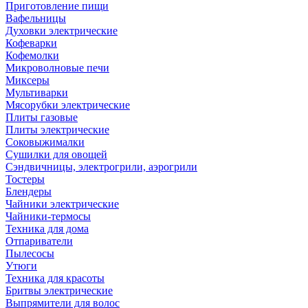
Приготовление пищи
Вафельницы
Духовки электрические
Кофеварки
Кофемолки
Микроволновые печи
Миксеры
Мультиварки
Мясорубки электрические
Плиты газовые
Плиты электрические
Соковыжималки
Сушилки для овощей
Сэндвичницы, электрогрили, аэрогрили
Тостеры
Блендеры
Чайники электрические
Чайники-термосы
Техника для дома
Отпариватели
Пылесосы
Утюги
Техника для красоты
Бритвы электрические
Выпрямители для волос