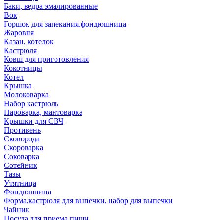
Баки, ведра эмалированные
Вок
Горшок для запекания,фондюшница
Жаровня
Казан, котелок
Кастрюля
Ковш для приготовления
Кокотницы
Котел
Крышка
Молоковарка
Набор кастрюль
Пароварка, мантоварка
Крышки для СВЧ
Противень
Сковорода
Скороварка
Соковарка
Сотейник
Тазы
Утятница
Фондюшница
Форма,кастрюля для выпечки, набор для выпечки
Чайник
Посуда для приема пищи