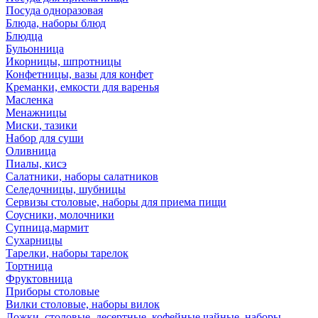
Посуда одноразовая
Блюда, наборы блюд
Блюдца
Бульонница
Икорницы, шпротницы
Конфетницы, вазы для конфет
Креманки, емкости для варенья
Масленка
Менажницы
Миски, тазики
Набор для суши
Оливница
Пиалы, кисэ
Салатники, наборы салатников
Селедочницы, шубницы
Сервизы столовые, наборы для приема пищи
Соусники, молочники
Супница,мармит
Сухарницы
Тарелки, наборы тарелок
Тортница
Фруктовница
Приборы столовые
Вилки столовые, наборы вилок
Ложки, столовые, десертные, кофейные,чайные, наборы