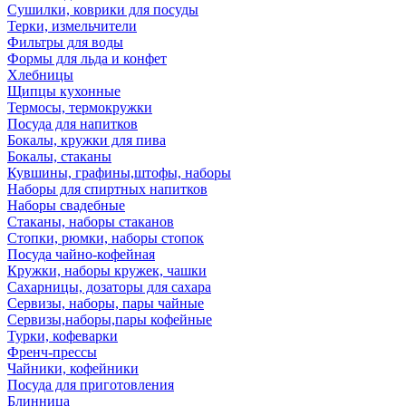
Сушилки, коврики для посуды
Терки, измельчители
Фильтры для воды
Формы для льда и конфет
Хлебницы
Щипцы кухонные
Термосы, термокружки
Посуда для напитков
Бокалы, кружки для пива
Бокалы, стаканы
Кувшины, графины,штофы, наборы
Наборы для спиртных напитков
Наборы свадебные
Стаканы, наборы стаканов
Стопки, рюмки, наборы стопок
Посуда чайно-кофейная
Кружки, наборы кружек, чашки
Сахарницы, дозаторы для сахара
Сервизы, наборы, пары чайные
Сервизы,наборы,пары кофейные
Турки, кофеварки
Френч-прессы
Чайники, кофейники
Посуда для приготовления
Блинница