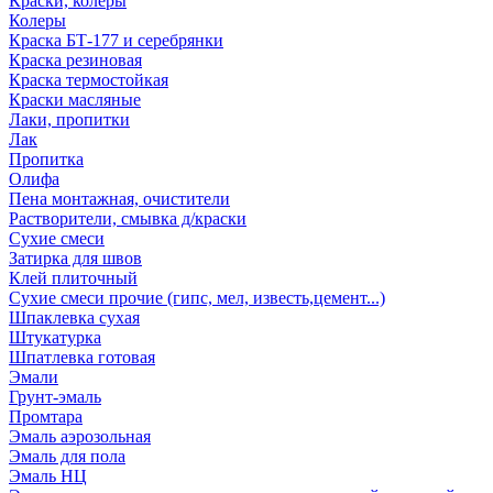
Краски, колеры
Колеры
Краска БТ-177 и серебрянки
Краска резиновая
Краска термостойкая
Краски масляные
Лаки, пропитки
Лак
Пропитка
Олифа
Пена монтажная, очистители
Растворители, смывка д/краски
Сухие смеси
Затирка для швов
Клей плиточный
Сухие смеси прочие (гипс, мел, известь,цемент...)
Шпаклевка сухая
Штукатурка
Шпатлевка готовая
Эмали
Грунт-эмаль
Промтара
Эмаль аэрозольная
Эмаль для пола
Эмаль НЦ