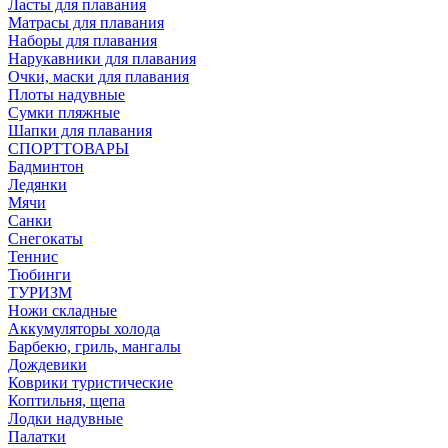
Ласты для плавания
Матрасы для плавания
Наборы для плавания
Нарукавники для плавания
Очки, маски для плавания
Плоты надувные
Сумки пляжные
Шапки для плавания
СПОРТТОВАРЫ
Бадминтон
Ледянки
Мячи
Санки
Снегокаты
Теннис
Тюбинги
ТУРИЗМ
Ножи складные
Аккумуляторы холода
Барбекю, гриль, мангалы
Дождевики
Коврики туристические
Коптильня, щепа
Лодки надувные
Палатки