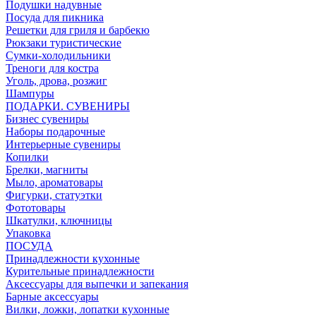
Подушки надувные
Посуда для пикника
Решетки для гриля и барбекю
Рюкзаки туристические
Сумки-холодильники
Треноги для костра
Уголь, дрова, розжиг
Шампуры
ПОДАРКИ. СУВЕНИРЫ
Бизнес сувениры
Наборы подарочные
Интерьерные сувениры
Копилки
Брелки, магниты
Мыло, ароматовары
Фигурки, статуэтки
Фототовары
Шкатулки, ключницы
Упаковка
ПОСУДА
Принадлежности кухонные
Курительные принадлежности
Аксессуары для выпечки и запекания
Барные аксессуары
Вилки, ложки, лопатки кухонные