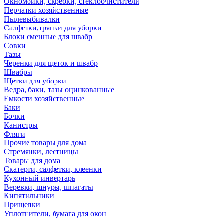
Окномойки, скребки, стеклоочистители
Перчатки хозяйственные
Пылевыбивалки
Салфетки,тряпки для уборки
Блоки сменные для швабр
Совки
Тазы
Черенки для щеток и швабр
Швабры
Щетки для уборки
Ведра, баки, тазы оцинкованные
Емкости хозяйственные
Баки
Бочки
Канистры
Фляги
Прочие товары для дома
Стремянки, лестницы
Товары для дома
Скатерти, салфетки, клеенки
Кухонный инвертарь
Веревки, шнуры, шпагаты
Кипятильники
Прищепки
Уплотнители, бумага для окон