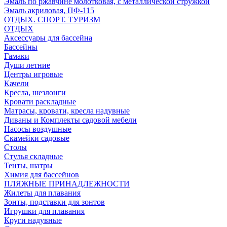
Эмаль по ржавчине молотковая, с металлической стружкой
Эмаль акриловая, ПФ-115
ОТДЫХ. СПОРТ. ТУРИЗМ
ОТДЫХ
Аксессуары для бассейна
Бассейны
Гамаки
Души летние
Центры игровые
Качели
Кресла, шезлонги
Кровати раскладные
Матрасы, кровати, кресла надувные
Диваны и Комплекты садовой мебели
Насосы воздушные
Скамейки садовые
Столы
Стулья складные
Тенты, шатры
Химия для бассейнов
ПЛЯЖНЫЕ ПРИНАДЛЕЖНОСТИ
Жилеты для плавания
Зонты, подставки для зонтов
Игрушки для плавания
Круги надувные