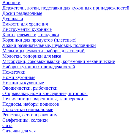
Воронки
Держатели, лотки, подставки для кухонных принадлежностей
Доски разделочные
Дуршлаги
Емкости для хранения
Инструменты кухонные
Картофелемялки, толкушки
Корзинки для продуктов (плетеные)
Ложки разливательные, шумовки, половники
Мельницы, емкости, наборы для специй
Молотки, топорики для мяса
Мясорубки, соковыжималки, кофемолки механические
Наборы кухонных принадежностей
Ножеточки
Ножи кухонные
Ножницы кухонные
Овощечистки, рыбочистки
Открывалки, ножи консервные, штопоры
Пельменницы, варенницы, лапшерезки
Подносы, наборы подносов
Прихватки силиконовые
Решетки, сетки в раковину
Салфетницы, солонки
Сита
Ситечки для чая