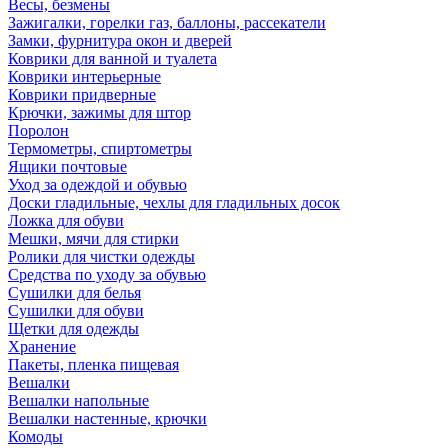
Весы, безмены
Зажигалки, горелки газ, баллоны, рассекатели
Замки, фурнитура окон и дверей
Коврики для ванной и туалета
Коврики интерьерные
Коврики придверные
Крючки, зажимы для штор
Поролон
Термометры, спиртометры
Ящики почтовые
Уход за одеждой и обувью
Доски гладильные, чехлы для гладильных досок
Ложка для обуви
Мешки, мячи для стирки
Ролики для чистки одежды
Средства по уходу за обувью
Сушилки для белья
Сушилки для обуви
Щетки для одежды
Хранение
Пакеты, пленка пищевая
Вешалки
Вешалки напольные
Вешалки настенные, крючки
Комоды