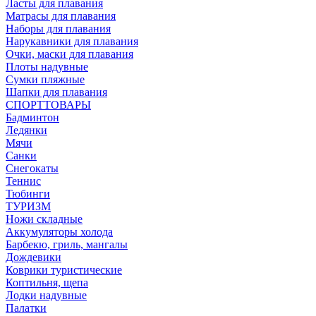
Ласты для плавания
Матрасы для плавания
Наборы для плавания
Нарукавники для плавания
Очки, маски для плавания
Плоты надувные
Сумки пляжные
Шапки для плавания
СПОРТТОВАРЫ
Бадминтон
Ледянки
Мячи
Санки
Снегокаты
Теннис
Тюбинги
ТУРИЗМ
Ножи складные
Аккумуляторы холода
Барбекю, гриль, мангалы
Дождевики
Коврики туристические
Коптильня, щепа
Лодки надувные
Палатки