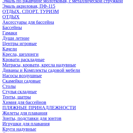
Эмаль по ржавчине молотковая, с металлической стружкой
Эмаль акриловая, ПФ-115
ОТДЫХ. СПОРТ. ТУРИЗМ
ОТДЫХ
Аксессуары для бассейна
Бассейны
Гамаки
Души летние
Центры игровые
Качели
Кресла, шезлонги
Кровати раскладные
Матрасы, кровати, кресла надувные
Диваны и Комплекты садовой мебели
Насосы воздушные
Скамейки садовые
Столы
Стулья складные
Тенты, шатры
Химия для бассейнов
ПЛЯЖНЫЕ ПРИНАДЛЕЖНОСТИ
Жилеты для плавания
Зонты, подставки для зонтов
Игрушки для плавания
Круги надувные