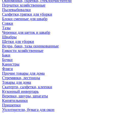
Окномойки, скребки, стеклоочистители
Перчатки хозяйственные
Пылевыбивалки
Салфетки,тряпки для уборки
Блоки сменные для швабр
Совки
Тазы
Черенки для щеток и швабр
Швабры
Щетки для уборки
Ведра, баки, тазы оцинкованные
Емкости хозяйственные
Баки
Бочки
Канистры
Фляги
Прочие товары для дома
Стремянки, лестницы
Товары для дома
Скатерти, салфетки, клеенки
Кухонный инвертарь
Веревки, шнуры, шпагаты
Кипятильники
Прищепки
Уплотнители, бумага для окон