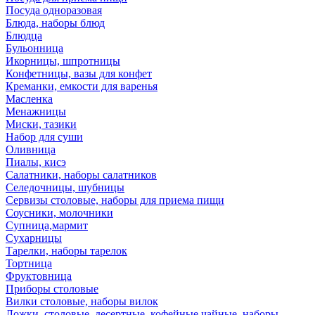
Посуда одноразовая
Блюда, наборы блюд
Блюдца
Бульонница
Икорницы, шпротницы
Конфетницы, вазы для конфет
Креманки, емкости для варенья
Масленка
Менажницы
Миски, тазики
Набор для суши
Оливница
Пиалы, кисэ
Салатники, наборы салатников
Селедочницы, шубницы
Сервизы столовые, наборы для приема пищи
Соусники, молочники
Супница,мармит
Сухарницы
Тарелки, наборы тарелок
Тортница
Фруктовница
Приборы столовые
Вилки столовые, наборы вилок
Ложки, столовые, десертные, кофейные,чайные, наборы