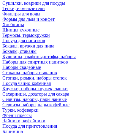
Сушилки, коврики для посуды
Терки, измельчители
Фильтры для воды
Формы для льда и конфет
Хлебницы
Щипцы кухонные
Термосы, термокружки
Посуда для напитков
Бокалы, кружки для пива
Бокалы, стаканы
Кувшины, графины,штофы, наборы
Наборы для спиртных напитков
Наборы свадебные
Стаканы, наборы стаканов
Стопки, рюмки, наборы стопок
Посуда чайно-кофейная
Кружки, наборы кружек, чашки
Сахарницы, дозаторы для сахара
Сервизы, наборы, пары чайные
Сервизы,наборы,пары кофейные
Турки, кофеварки
Френч-прессы
Чайники, кофейники
Посуда для приготовления
Блинница