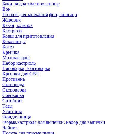
Баки, ведра эмалированные
Вок
Горшок для запекания,фондюшница
Жаровня
Казан, котелок
Кастрюля
Ковш для приготовления
Кокотницы
Котел
Крышка
Молоковарка
Набор кастрюль
Пароварка, мантоварка
Крышки для СВЧ
Противень
Сковорода
Скороварка
Соковарка
Сотейник
Тазы
Утятница
Фондюшница
Форма,кастрюля для выпечки, набор для выпечки
Чайник
Посуда для приема пищи