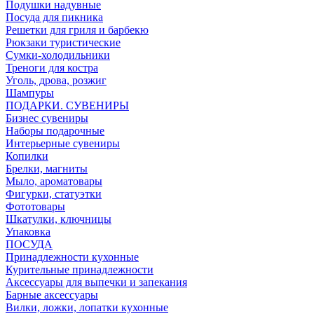
Подушки надувные
Посуда для пикника
Решетки для гриля и барбекю
Рюкзаки туристические
Сумки-холодильники
Треноги для костра
Уголь, дрова, розжиг
Шампуры
ПОДАРКИ. СУВЕНИРЫ
Бизнес сувениры
Наборы подарочные
Интерьерные сувениры
Копилки
Брелки, магниты
Мыло, ароматовары
Фигурки, статуэтки
Фототовары
Шкатулки, ключницы
Упаковка
ПОСУДА
Принадлежности кухонные
Курительные принадлежности
Аксессуары для выпечки и запекания
Барные аксессуары
Вилки, ложки, лопатки кухонные