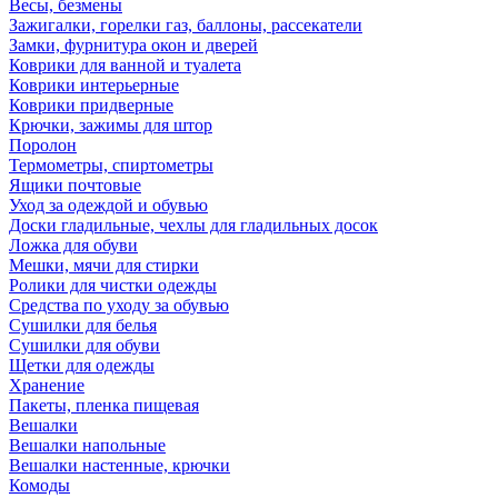
Весы, безмены
Зажигалки, горелки газ, баллоны, рассекатели
Замки, фурнитура окон и дверей
Коврики для ванной и туалета
Коврики интерьерные
Коврики придверные
Крючки, зажимы для штор
Поролон
Термометры, спиртометры
Ящики почтовые
Уход за одеждой и обувью
Доски гладильные, чехлы для гладильных досок
Ложка для обуви
Мешки, мячи для стирки
Ролики для чистки одежды
Средства по уходу за обувью
Сушилки для белья
Сушилки для обуви
Щетки для одежды
Хранение
Пакеты, пленка пищевая
Вешалки
Вешалки напольные
Вешалки настенные, крючки
Комоды