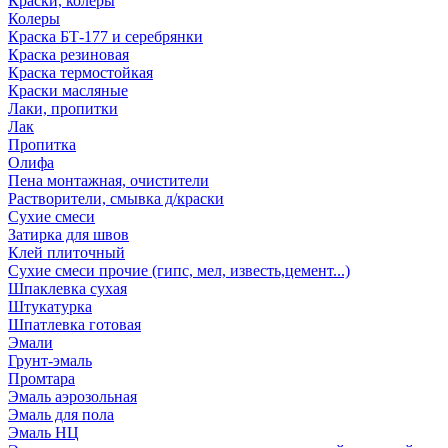
Краски, колеры
Колеры
Краска БТ-177 и серебрянки
Краска резиновая
Краска термостойкая
Краски масляные
Лаки, пропитки
Лак
Пропитка
Олифа
Пена монтажная, очистители
Растворители, смывка д/краски
Сухие смеси
Затирка для швов
Клей плиточный
Сухие смеси прочие (гипс, мел, известь,цемент...)
Шпаклевка сухая
Штукатурка
Шпатлевка готовая
Эмали
Грунт-эмаль
Промтара
Эмаль аэрозольная
Эмаль для пола
Эмаль НЦ