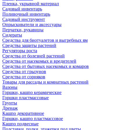
Пленка, укрывной материал
Садовый инвентарь
Поливочный инвентарь
Садовый инструмент
Опрыскиватели и аксессуары
Перчатки, рукавицы
Сидераты
Средства для биотуалетов и выгребных ям
Средства защиты растений
Регуляторы роста
Средства от болезней растений
Средства от насекомых и вредителей
Средства от бытовых насекомых и комаров
Средства от грызунов
Средства от сорняков
Товары для рассады и комнатных растений
Вазоны
Горшки, кашпо керамические
Горшки пластмассовые
Грунты
Дренаж
Кашпо декоративное
Горшки, кашпо пластмассовое
Кашпо подвесные
Подставки, полки, этажерки под цветы