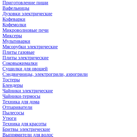
Приготовление пищи
Вафельницы
Духовки электрические
Кофеварки
Кофемолки
Микроволновые печи
Миксеры
Мультиварки
Мясорубки электрические
Плиты газовые
Плиты электрические
Соковыжималки
Сушилки для овощей
Сэндвичницы, электрогрили, аэрогрили
Тостеры
Блендеры
Чайники электрические
Чайники-термосы
Техника для дома
Отпариватели
Пылесосы
Утюги
Техника для красоты
Бритвы электрические
Выпрямители для волос