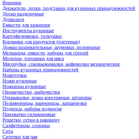
Воронки
Держатели, лотки, подставки для кухонных принадлежностей
Доски разделочные
Дуршлаги
Емкости для хранения
Инструменты кухонные
Картофелемялки, толкушки
Корзинки для продуктов (плетеные)
Ложки разливательные, шумовки, половники
Мельницы, емкости, наборы для специй
Молотки, топорики для мяса
Мясорубки, соковыжималки, кофемолки механические
Наборы кухонных принадежностей
Ножеточки
Ножи кухонные
Ножницы кухонные
Овощечистки, рыбочистки
Открывалки, ножи консервные, штопоры
Пельменницы, варенницы, лапшерезки
Подносы, наборы подносов
Прихватки силиконовые
Решетки, сетки в раковину
Салфетницы, солонки
Сита
Ситечки для чая