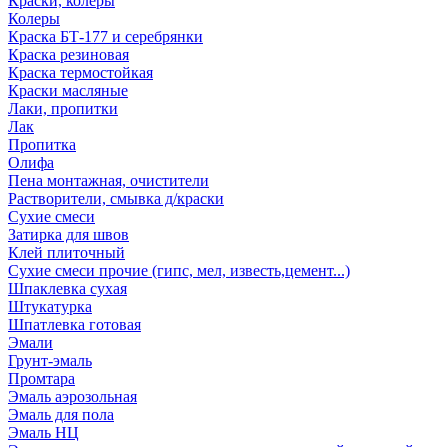
Краски, колеры
Колеры
Краска БТ-177 и серебрянки
Краска резиновая
Краска термостойкая
Краски масляные
Лаки, пропитки
Лак
Пропитка
Олифа
Пена монтажная, очистители
Растворители, смывка д/краски
Сухие смеси
Затирка для швов
Клей плиточный
Сухие смеси прочие (гипс, мел, известь,цемент...)
Шпаклевка сухая
Штукатурка
Шпатлевка готовая
Эмали
Грунт-эмаль
Промтара
Эмаль аэрозольная
Эмаль для пола
Эмаль НЦ