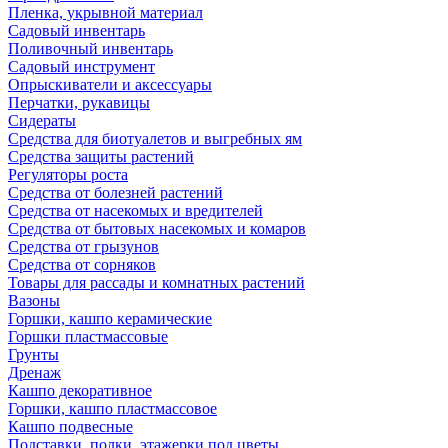
Пленка, укрывной материал
Садовый инвентарь
Поливочный инвентарь
Садовый инструмент
Опрыскиватели и аксессуары
Перчатки, рукавицы
Сидераты
Средства для биотуалетов и выгребных ям
Средства защиты растений
Регуляторы роста
Средства от болезней растений
Средства от насекомых и вредителей
Средства от бытовых насекомых и комаров
Средства от грызунов
Средства от сорняков
Товары для рассады и комнатных растений
Вазоны
Горшки, кашпо керамические
Горшки пластмассовые
Грунты
Дренаж
Кашпо декоративное
Горшки, кашпо пластмассовое
Кашпо подвесные
Подставки, полки, этажерки под цветы