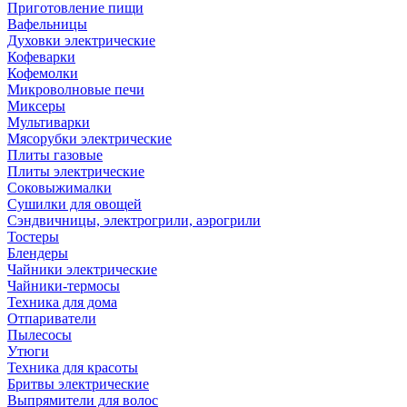
Приготовление пищи
Вафельницы
Духовки электрические
Кофеварки
Кофемолки
Микроволновые печи
Миксеры
Мультиварки
Мясорубки электрические
Плиты газовые
Плиты электрические
Соковыжималки
Сушилки для овощей
Сэндвичницы, электрогрили, аэрогрили
Тостеры
Блендеры
Чайники электрические
Чайники-термосы
Техника для дома
Отпариватели
Пылесосы
Утюги
Техника для красоты
Бритвы электрические
Выпрямители для волос