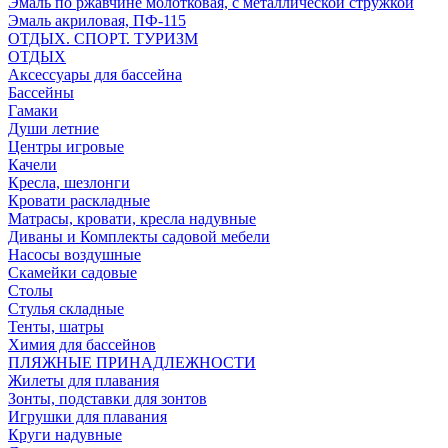
Эмаль по ржавчине молотковая, с металлической стружкой
Эмаль акриловая, ПФ-115
ОТДЫХ. СПОРТ. ТУРИЗМ
ОТДЫХ
Аксессуары для бассейна
Бассейны
Гамаки
Души летние
Центры игровые
Качели
Кресла, шезлонги
Кровати раскладные
Матрасы, кровати, кресла надувные
Диваны и Комплекты садовой мебели
Насосы воздушные
Скамейки садовые
Столы
Стулья складные
Тенты, шатры
Химия для бассейнов
ПЛЯЖНЫЕ ПРИНАДЛЕЖНОСТИ
Жилеты для плавания
Зонты, подставки для зонтов
Игрушки для плавания
Круги надувные