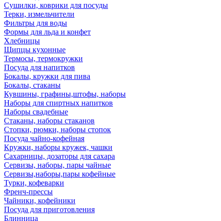
Сушилки, коврики для посуды
Терки, измельчители
Фильтры для воды
Формы для льда и конфет
Хлебницы
Щипцы кухонные
Термосы, термокружки
Посуда для напитков
Бокалы, кружки для пива
Бокалы, стаканы
Кувшины, графины,штофы, наборы
Наборы для спиртных напитков
Наборы свадебные
Стаканы, наборы стаканов
Стопки, рюмки, наборы стопок
Посуда чайно-кофейная
Кружки, наборы кружек, чашки
Сахарницы, дозаторы для сахара
Сервизы, наборы, пары чайные
Сервизы,наборы,пары кофейные
Турки, кофеварки
Френч-прессы
Чайники, кофейники
Посуда для приготовления
Блинница