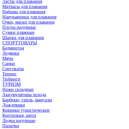
Ласты для плавания
Матрасы для плавания
Наборы для плавания
Нарукавники для плавания
Очки, маски для плавания
Плоты надувные
Сумки пляжные
Шапки для плавания
СПОРТТОВАРЫ
Бадминтон
Ледянки
Мячи
Санки
Снегокаты
Теннис
Тюбинги
ТУРИЗМ
Ножи складные
Аккумуляторы холода
Барбекю, гриль, мангалы
Дождевики
Коврики туристические
Коптильня, щепа
Лодки надувные
Палатки