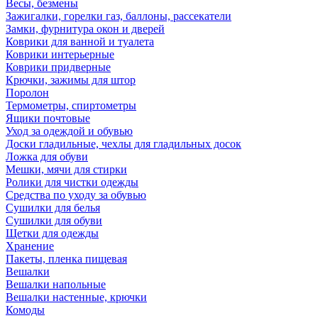
Весы, безмены
Зажигалки, горелки газ, баллоны, рассекатели
Замки, фурнитура окон и дверей
Коврики для ванной и туалета
Коврики интерьерные
Коврики придверные
Крючки, зажимы для штор
Поролон
Термометры, спиртометры
Ящики почтовые
Уход за одеждой и обувью
Доски гладильные, чехлы для гладильных досок
Ложка для обуви
Мешки, мячи для стирки
Ролики для чистки одежды
Средства по уходу за обувью
Сушилки для белья
Сушилки для обуви
Щетки для одежды
Хранение
Пакеты, пленка пищевая
Вешалки
Вешалки напольные
Вешалки настенные, крючки
Комоды