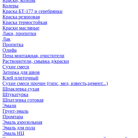
Краски, колеры
Колеры
Краска БТ-177 и серебрянки
Краска резиновая
Краска термостойкая
Краски масляные
Лаки, пропитки
Лак
Пропитка
Олифа
Пена монтажная, очистители
Растворители, смывка д/краски
Сухие смеси
Затирка для швов
Клей плиточный
Сухие смеси прочие (гипс, мел, известь,цемент...)
Шпаклевка сухая
Штукатурка
Шпатлевка готовая
Эмали
Грунт-эмаль
Промтара
Эмаль аэрозольная
Эмаль для пола
Эмаль НЦ