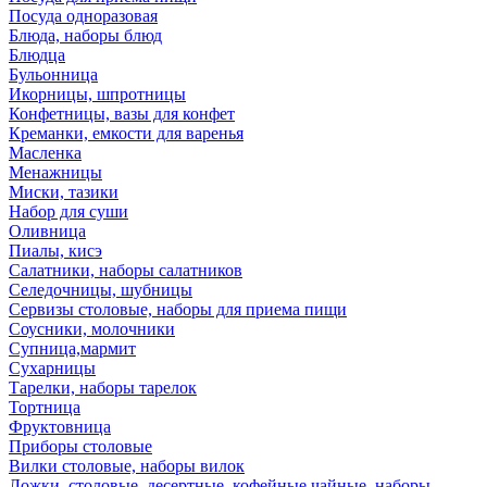
Посуда одноразовая
Блюда, наборы блюд
Блюдца
Бульонница
Икорницы, шпротницы
Конфетницы, вазы для конфет
Креманки, емкости для варенья
Масленка
Менажницы
Миски, тазики
Набор для суши
Оливница
Пиалы, кисэ
Салатники, наборы салатников
Селедочницы, шубницы
Сервизы столовые, наборы для приема пищи
Соусники, молочники
Супница,мармит
Сухарницы
Тарелки, наборы тарелок
Тортница
Фруктовница
Приборы столовые
Вилки столовые, наборы вилок
Ложки, столовые, десертные, кофейные,чайные, наборы