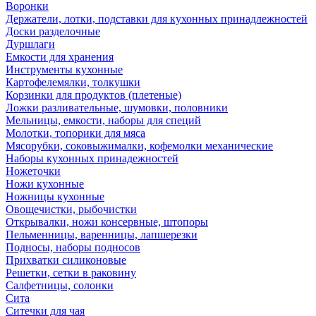
Воронки
Держатели, лотки, подставки для кухонных принадлежностей
Доски разделочные
Дуршлаги
Емкости для хранения
Инструменты кухонные
Картофелемялки, толкушки
Корзинки для продуктов (плетеные)
Ложки разливательные, шумовки, половники
Мельницы, емкости, наборы для специй
Молотки, топорики для мяса
Мясорубки, соковыжималки, кофемолки механические
Наборы кухонных принадежностей
Ножеточки
Ножи кухонные
Ножницы кухонные
Овощечистки, рыбочистки
Открывалки, ножи консервные, штопоры
Пельменницы, варенницы, лапшерезки
Подносы, наборы подносов
Прихватки силиконовые
Решетки, сетки в раковину
Салфетницы, солонки
Сита
Ситечки для чая