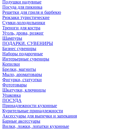
Подушки надувные
Посуда для пикника
Решетки для гриля и барбекю
Рюкзаки туристические
Сумки-холодильники
Треноги для костра
Уголь, дрова, розжиг
Шампуры
ПОДАРКИ. СУВЕНИРЫ
Бизнес сувениры
Наборы подарочные
Интерьерные сувениры
Копилки
Брелки, магниты
Мыло, ароматовары
Фигурки, статуэтки
Фототовары
Шкатулки, ключницы
Упаковка
ПОСУДА
Принадлежности кухонные
Курительные принадлежности
Аксессуары для выпечки и запекания
Барные аксессуары
Вилки, ложки, лопатки кухонные