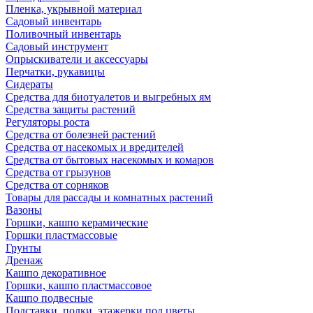
Пленка, укрывной материал
Садовый инвентарь
Поливочный инвентарь
Садовый инструмент
Опрыскиватели и аксессуары
Перчатки, рукавицы
Сидераты
Средства для биотуалетов и выгребных ям
Средства защиты растений
Регуляторы роста
Средства от болезней растений
Средства от насекомых и вредителей
Средства от бытовых насекомых и комаров
Средства от грызунов
Средства от сорняков
Товары для рассады и комнатных растений
Вазоны
Горшки, кашпо керамические
Горшки пластмассовые
Грунты
Дренаж
Кашпо декоративное
Горшки, кашпо пластмассовое
Кашпо подвесные
Подставки, полки, этажерки под цветы