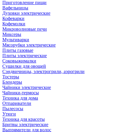
Приготовление пищи
Вафельницы
Духовки электрические
Кофеварки
Кофемолки
Микроволновые печи
Миксеры
Мультиварки
Мясорубки электрические
Плиты газовые
Плиты электрические
Соковыжималки
Сушилки для овощей
Сэндвичницы, электрогрили, аэрогрили
Тостеры
Блендеры
Чайники электрические
Чайники-термосы
Техника для дома
Отпариватели
Пылесосы
Утюги
Техника для красоты
Бритвы электрические
Выпрямители для волос