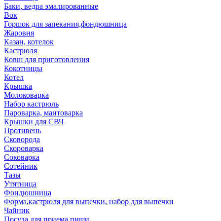
Баки, ведра эмалированные
Вок
Горшок для запекания,фондюшница
Жаровня
Казан, котелок
Кастрюля
Ковш для приготовления
Кокотницы
Котел
Крышка
Молоковарка
Набор кастрюль
Пароварка, мантоварка
Крышки для СВЧ
Противень
Сковорода
Скороварка
Соковарка
Сотейник
Тазы
Утятница
Фондюшница
Форма,кастрюля для выпечки, набор для выпечки
Чайник
Посуда для приема пищи