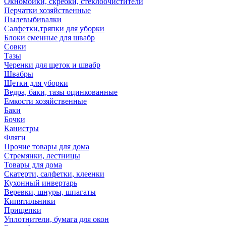
Окномойки, скребки, стеклоочистители
Перчатки хозяйственные
Пылевыбивалки
Салфетки,тряпки для уборки
Блоки сменные для швабр
Совки
Тазы
Черенки для щеток и швабр
Швабры
Щетки для уборки
Ведра, баки, тазы оцинкованные
Емкости хозяйственные
Баки
Бочки
Канистры
Фляги
Прочие товары для дома
Стремянки, лестницы
Товары для дома
Скатерти, салфетки, клеенки
Кухонный инвертарь
Веревки, шнуры, шпагаты
Кипятильники
Прищепки
Уплотнители, бумага для окон