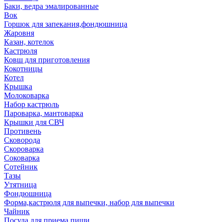
Баки, ведра эмалированные
Вок
Горшок для запекания,фондюшница
Жаровня
Казан, котелок
Кастрюля
Ковш для приготовления
Кокотницы
Котел
Крышка
Молоковарка
Набор кастрюль
Пароварка, мантоварка
Крышки для СВЧ
Противень
Сковорода
Скороварка
Соковарка
Сотейник
Тазы
Утятница
Фондюшница
Форма,кастрюля для выпечки, набор для выпечки
Чайник
Посуда для приема пищи