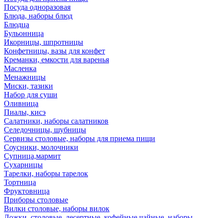
Посуда одноразовая
Блюда, наборы блюд
Блюдца
Бульонница
Икорницы, шпротницы
Конфетницы, вазы для конфет
Креманки, емкости для варенья
Масленка
Менажницы
Миски, тазики
Набор для суши
Оливница
Пиалы, кисэ
Салатники, наборы салатников
Селедочницы, шубницы
Сервизы столовые, наборы для приема пищи
Соусники, молочники
Супница,мармит
Сухарницы
Тарелки, наборы тарелок
Тортница
Фруктовница
Приборы столовые
Вилки столовые, наборы вилок
Ложки, столовые, десертные, кофейные,чайные, наборы