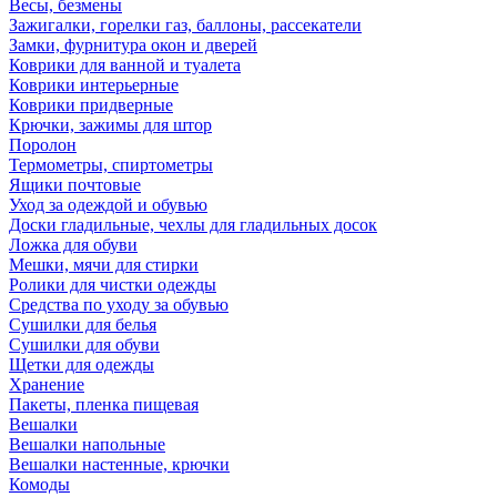
Весы, безмены
Зажигалки, горелки газ, баллоны, рассекатели
Замки, фурнитура окон и дверей
Коврики для ванной и туалета
Коврики интерьерные
Коврики придверные
Крючки, зажимы для штор
Поролон
Термометры, спиртометры
Ящики почтовые
Уход за одеждой и обувью
Доски гладильные, чехлы для гладильных досок
Ложка для обуви
Мешки, мячи для стирки
Ролики для чистки одежды
Средства по уходу за обувью
Сушилки для белья
Сушилки для обуви
Щетки для одежды
Хранение
Пакеты, пленка пищевая
Вешалки
Вешалки напольные
Вешалки настенные, крючки
Комоды