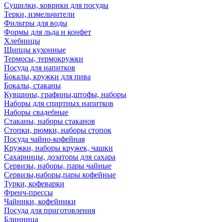
Сушилки, коврики для посуды
Терки, измельчители
Фильтры для воды
Формы для льда и конфет
Хлебницы
Щипцы кухонные
Термосы, термокружки
Посуда для напитков
Бокалы, кружки для пива
Бокалы, стаканы
Кувшины, графины,штофы, наборы
Наборы для спиртных напитков
Наборы свадебные
Стаканы, наборы стаканов
Стопки, рюмки, наборы стопок
Посуда чайно-кофейная
Кружки, наборы кружек, чашки
Сахарницы, дозаторы для сахара
Сервизы, наборы, пары чайные
Сервизы,наборы,пары кофейные
Турки, кофеварки
Френч-прессы
Чайники, кофейники
Посуда для приготовления
Блинница