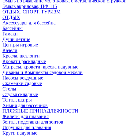
Эмаль по ржавчине молотковая, с металлической стружкой
Эмаль акриловая, ПФ-115
ОТДЫХ. СПОРТ. ТУРИЗМ
ОТДЫХ
Аксессуары для бассейна
Бассейны
Гамаки
Души летние
Центры игровые
Качели
Кресла, шезлонги
Кровати раскладные
Матрасы, кровати, кресла надувные
Диваны и Комплекты садовой мебели
Насосы воздушные
Скамейки садовые
Столы
Стулья складные
Тенты, шатры
Химия для бассейнов
ПЛЯЖНЫЕ ПРИНАДЛЕЖНОСТИ
Жилеты для плавания
Зонты, подставки для зонтов
Игрушки для плавания
Круги надувные