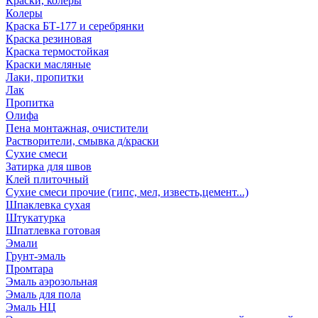
Краски, колеры
Колеры
Краска БТ-177 и серебрянки
Краска резиновая
Краска термостойкая
Краски масляные
Лаки, пропитки
Лак
Пропитка
Олифа
Пена монтажная, очистители
Растворители, смывка д/краски
Сухие смеси
Затирка для швов
Клей плиточный
Сухие смеси прочие (гипс, мел, известь,цемент...)
Шпаклевка сухая
Штукатурка
Шпатлевка готовая
Эмали
Грунт-эмаль
Промтара
Эмаль аэрозольная
Эмаль для пола
Эмаль НЦ