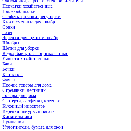
Окномойки, скребки, стеклоочистители
Перчатки хозяйственные
Пылевыбивалки
Салфетки,тряпки для уборки
Блоки сменные для швабр
Совки
Тазы
Черенки для щеток и швабр
Швабры
Щетки для уборки
Ведра, баки, тазы оцинкованные
Емкости хозяйственные
Баки
Бочки
Канистры
Фляги
Прочие товары для дома
Стремянки, лестницы
Товары для дома
Скатерти, салфетки, клеенки
Кухонный инвертарь
Веревки, шнуры, шпагаты
Кипятильники
Прищепки
Уплотнители, бумага для окон