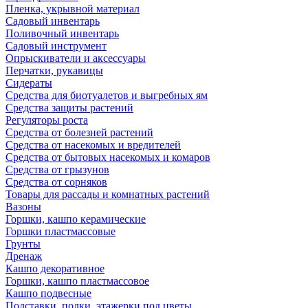
Пленка, укрывной материал
Садовый инвентарь
Поливочный инвентарь
Садовый инструмент
Опрыскиватели и аксессуары
Перчатки, рукавицы
Сидераты
Средства для биотуалетов и выгребных ям
Средства защиты растений
Регуляторы роста
Средства от болезней растений
Средства от насекомых и вредителей
Средства от бытовых насекомых и комаров
Средства от грызунов
Средства от сорняков
Товары для рассады и комнатных растений
Вазоны
Горшки, кашпо керамические
Горшки пластмассовые
Грунты
Дренаж
Кашпо декоративное
Горшки, кашпо пластмассовое
Кашпо подвесные
Подставки, полки, этажерки под цветы