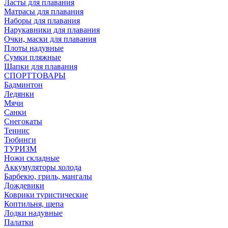
Ласты для плавания
Матрасы для плавания
Наборы для плавания
Нарукавники для плавания
Очки, маски для плавания
Плоты надувные
Сумки пляжные
Шапки для плавания
СПОРТТОВАРЫ
Бадминтон
Ледянки
Мячи
Санки
Снегокаты
Теннис
Тюбинги
ТУРИЗМ
Ножи складные
Аккумуляторы холода
Барбекю, гриль, мангалы
Дождевики
Коврики туристические
Коптильня, щепа
Лодки надувные
Палатки