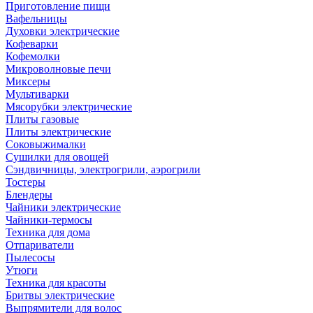
Приготовление пищи
Вафельницы
Духовки электрические
Кофеварки
Кофемолки
Микроволновые печи
Миксеры
Мультиварки
Мясорубки электрические
Плиты газовые
Плиты электрические
Соковыжималки
Сушилки для овощей
Сэндвичницы, электрогрили, аэрогрили
Тостеры
Блендеры
Чайники электрические
Чайники-термосы
Техника для дома
Отпариватели
Пылесосы
Утюги
Техника для красоты
Бритвы электрические
Выпрямители для волос