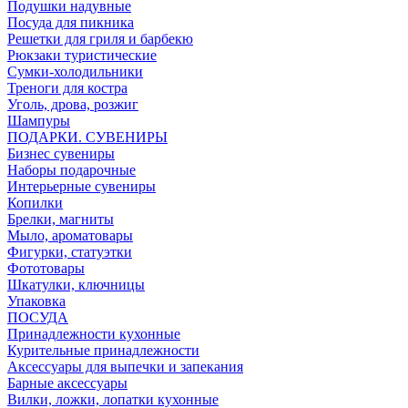
Подушки надувные
Посуда для пикника
Решетки для гриля и барбекю
Рюкзаки туристические
Сумки-холодильники
Треноги для костра
Уголь, дрова, розжиг
Шампуры
ПОДАРКИ. СУВЕНИРЫ
Бизнес сувениры
Наборы подарочные
Интерьерные сувениры
Копилки
Брелки, магниты
Мыло, ароматовары
Фигурки, статуэтки
Фототовары
Шкатулки, ключницы
Упаковка
ПОСУДА
Принадлежности кухонные
Курительные принадлежности
Аксессуары для выпечки и запекания
Барные аксессуары
Вилки, ложки, лопатки кухонные