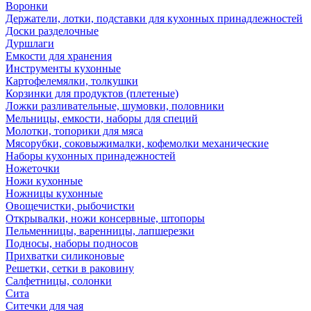
Воронки
Держатели, лотки, подставки для кухонных принадлежностей
Доски разделочные
Дуршлаги
Емкости для хранения
Инструменты кухонные
Картофелемялки, толкушки
Корзинки для продуктов (плетеные)
Ложки разливательные, шумовки, половники
Мельницы, емкости, наборы для специй
Молотки, топорики для мяса
Мясорубки, соковыжималки, кофемолки механические
Наборы кухонных принадежностей
Ножеточки
Ножи кухонные
Ножницы кухонные
Овощечистки, рыбочистки
Открывалки, ножи консервные, штопоры
Пельменницы, варенницы, лапшерезки
Подносы, наборы подносов
Прихватки силиконовые
Решетки, сетки в раковину
Салфетницы, солонки
Сита
Ситечки для чая