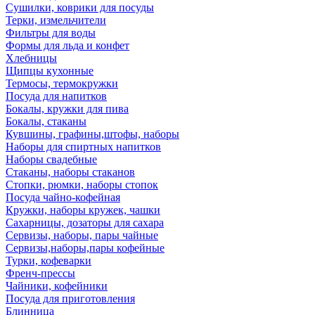
Сушилки, коврики для посуды
Терки, измельчители
Фильтры для воды
Формы для льда и конфет
Хлебницы
Щипцы кухонные
Термосы, термокружки
Посуда для напитков
Бокалы, кружки для пива
Бокалы, стаканы
Кувшины, графины,штофы, наборы
Наборы для спиртных напитков
Наборы свадебные
Стаканы, наборы стаканов
Стопки, рюмки, наборы стопок
Посуда чайно-кофейная
Кружки, наборы кружек, чашки
Сахарницы, дозаторы для сахара
Сервизы, наборы, пары чайные
Сервизы,наборы,пары кофейные
Турки, кофеварки
Френч-прессы
Чайники, кофейники
Посуда для приготовления
Блинница