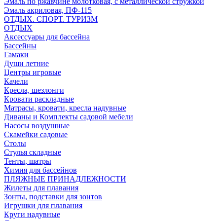
Эмаль по ржавчине молотковая, с металлической стружкой
Эмаль акриловая, ПФ-115
ОТДЫХ. СПОРТ. ТУРИЗМ
ОТДЫХ
Аксессуары для бассейна
Бассейны
Гамаки
Души летние
Центры игровые
Качели
Кресла, шезлонги
Кровати раскладные
Матрасы, кровати, кресла надувные
Диваны и Комплекты садовой мебели
Насосы воздушные
Скамейки садовые
Столы
Стулья складные
Тенты, шатры
Химия для бассейнов
ПЛЯЖНЫЕ ПРИНАДЛЕЖНОСТИ
Жилеты для плавания
Зонты, подставки для зонтов
Игрушки для плавания
Круги надувные