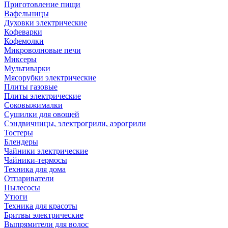
Приготовление пищи
Вафельницы
Духовки электрические
Кофеварки
Кофемолки
Микроволновые печи
Миксеры
Мультиварки
Мясорубки электрические
Плиты газовые
Плиты электрические
Соковыжималки
Сушилки для овощей
Сэндвичницы, электрогрили, аэрогрили
Тостеры
Блендеры
Чайники электрические
Чайники-термосы
Техника для дома
Отпариватели
Пылесосы
Утюги
Техника для красоты
Бритвы электрические
Выпрямители для волос