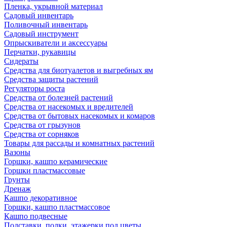
Пленка, укрывной материал
Садовый инвентарь
Поливочный инвентарь
Садовый инструмент
Опрыскиватели и аксессуары
Перчатки, рукавицы
Сидераты
Средства для биотуалетов и выгребных ям
Средства защиты растений
Регуляторы роста
Средства от болезней растений
Средства от насекомых и вредителей
Средства от бытовых насекомых и комаров
Средства от грызунов
Средства от сорняков
Товары для рассады и комнатных растений
Вазоны
Горшки, кашпо керамические
Горшки пластмассовые
Грунты
Дренаж
Кашпо декоративное
Горшки, кашпо пластмассовое
Кашпо подвесные
Подставки, полки, этажерки под цветы