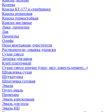
Краски, колеры
Колеры
Краска БТ-177 и серебрянки
Краска резиновая
Краска термостойкая
Краски масляные
Лаки, пропитки
Лак
Пропитка
Олифа
Пена монтажная, очистители
Растворители, смывка д/краски
Сухие смеси
Затирка для швов
Клей плиточный
Сухие смеси прочие (гипс, мел, известь,цемент...)
Шпаклевка сухая
Штукатурка
Шпатлевка готовая
Эмали
Грунт-эмаль
Промтара
Эмаль аэрозольная
Эмаль для пола
Эмаль НЦ