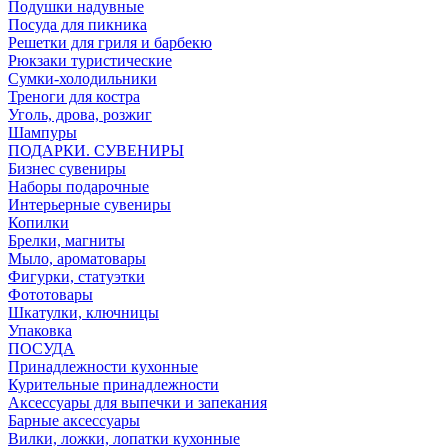
Подушки надувные
Посуда для пикника
Решетки для гриля и барбекю
Рюкзаки туристические
Сумки-холодильники
Треноги для костра
Уголь, дрова, розжиг
Шампуры
ПОДАРКИ. СУВЕНИРЫ
Бизнес сувениры
Наборы подарочные
Интерьерные сувениры
Копилки
Брелки, магниты
Мыло, ароматовары
Фигурки, статуэтки
Фототовары
Шкатулки, ключницы
Упаковка
ПОСУДА
Принадлежности кухонные
Курительные принадлежности
Аксессуары для выпечки и запекания
Барные аксессуары
Вилки, ложки, лопатки кухонные