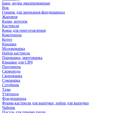
Баки, ведра эмалированные
Вок
Горшок для запекания,фондюшница
Жаровня
Казан, котелок
Кастрюля
Ковш для приготовления
Кокотницы
Котел
Крышка
Молоковарка
Набор кастрюль
Пароварка, мантоварка
Крышки для СВЧ
Противень
Сковорода
Скороварка
Соковарка
Сотейник
Тазы
Утятница
Фондюшница
Форма,кастрюля для выпечки, набор для выпечки
Чайник
Посуда для приема пищи