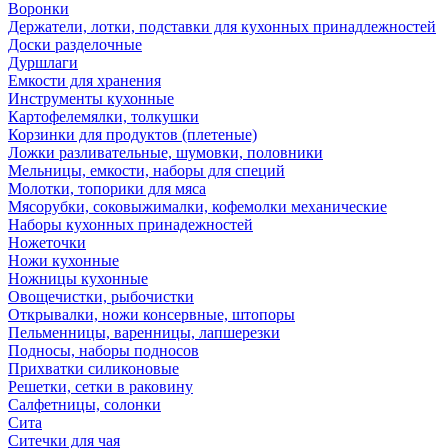
Воронки
Держатели, лотки, подставки для кухонных принадлежностей
Доски разделочные
Дуршлаги
Емкости для хранения
Инструменты кухонные
Картофелемялки, толкушки
Корзинки для продуктов (плетеные)
Ложки разливательные, шумовки, половники
Мельницы, емкости, наборы для специй
Молотки, топорики для мяса
Мясорубки, соковыжималки, кофемолки механические
Наборы кухонных принадежностей
Ножеточки
Ножи кухонные
Ножницы кухонные
Овощечистки, рыбочистки
Открывалки, ножи консервные, штопоры
Пельменницы, варенницы, лапшерезки
Подносы, наборы подносов
Прихватки силиконовые
Решетки, сетки в раковину
Салфетницы, солонки
Сита
Ситечки для чая