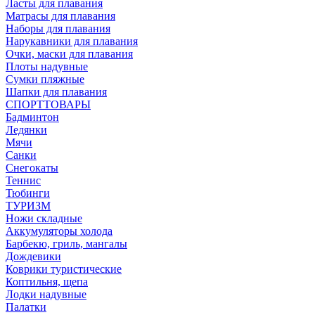
Ласты для плавания
Матрасы для плавания
Наборы для плавания
Нарукавники для плавания
Очки, маски для плавания
Плоты надувные
Сумки пляжные
Шапки для плавания
СПОРТТОВАРЫ
Бадминтон
Ледянки
Мячи
Санки
Снегокаты
Теннис
Тюбинги
ТУРИЗМ
Ножи складные
Аккумуляторы холода
Барбекю, гриль, мангалы
Дождевики
Коврики туристические
Коптильня, щепа
Лодки надувные
Палатки