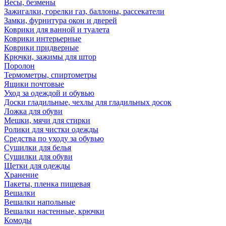
Весы, безмены
Зажигалки, горелки газ, баллоны, рассекатели
Замки, фурнитура окон и дверей
Коврики для ванной и туалета
Коврики интерьерные
Коврики придверные
Крючки, зажимы для штор
Поролон
Термометры, спиртометры
Ящики почтовые
Уход за одеждой и обувью
Доски гладильные, чехлы для гладильных досок
Ложка для обуви
Мешки, мячи для стирки
Ролики для чистки одежды
Средства по уходу за обувью
Сушилки для белья
Сушилки для обуви
Щетки для одежды
Хранение
Пакеты, пленка пищевая
Вешалки
Вешалки напольные
Вешалки настенные, крючки
Комоды