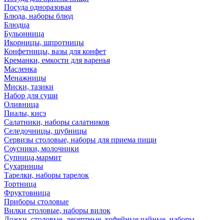
Посуда одноразовая
Блюда, наборы блюд
Блюдца
Бульонница
Икорницы, шпротницы
Конфетницы, вазы для конфет
Креманки, емкости для варенья
Масленка
Менажницы
Миски, тазики
Набор для суши
Оливница
Пиалы, кисэ
Салатники, наборы салатников
Селедочницы, шубницы
Сервизы столовые, наборы для приема пищи
Соусники, молочники
Супница,мармит
Сухарницы
Тарелки, наборы тарелок
Тортница
Фруктовница
Приборы столовые
Вилки столовые, наборы вилок
Ложки, столовые, десертные, кофейные,чайные, наборы