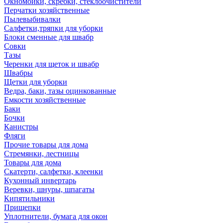
Окномойки, скребки, стеклоочистители
Перчатки хозяйственные
Пылевыбивалки
Салфетки,тряпки для уборки
Блоки сменные для швабр
Совки
Тазы
Черенки для щеток и швабр
Швабры
Щетки для уборки
Ведра, баки, тазы оцинкованные
Емкости хозяйственные
Баки
Бочки
Канистры
Фляги
Прочие товары для дома
Стремянки, лестницы
Товары для дома
Скатерти, салфетки, клеенки
Кухонный инвертарь
Веревки, шнуры, шпагаты
Кипятильники
Прищепки
Уплотнители, бумага для окон