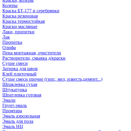
Краски, колеры
Колеры
Краска БТ-177 и серебрянки
Краска резиновая
Краска термостойкая
Краски масляные
Лаки, пропитки
Лак
Пропитка
Олифа
Пена монтажная, очистители
Растворители, смывка д/краски
Сухие смеси
Затирка для швов
Клей плиточный
Сухие смеси прочие (гипс, мел, известь,цемент...)
Шпаклевка сухая
Штукатурка
Шпатлевка готовая
Эмали
Грунт-эмаль
Промтара
Эмаль аэрозольная
Эмаль для пола
Эмаль НЦ