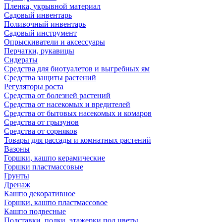
Пленка, укрывной материал
Садовый инвентарь
Поливочный инвентарь
Садовый инструмент
Опрыскиватели и аксессуары
Перчатки, рукавицы
Сидераты
Средства для биотуалетов и выгребных ям
Средства защиты растений
Регуляторы роста
Средства от болезней растений
Средства от насекомых и вредителей
Средства от бытовых насекомых и комаров
Средства от грызунов
Средства от сорняков
Товары для рассады и комнатных растений
Вазоны
Горшки, кашпо керамические
Горшки пластмассовые
Грунты
Дренаж
Кашпо декоративное
Горшки, кашпо пластмассовое
Кашпо подвесные
Подставки, полки, этажерки под цветы