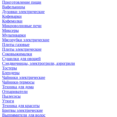
Приготовление пищи
Вафельницы
Духовки электрические
Кофеварки
Кофемолки
Микроволновые печи
Миксеры
Мультиварки
Мясорубки электрические
Плиты газовые
Плиты электрические
Соковыжималки
Сушилки для овощей
Сэндвичницы, электрогрили, аэрогрили
Тостеры
Блендеры
Чайники электрические
Чайники-термосы
Техника для дома
Отпариватели
Пылесосы
Утюги
Техника для красоты
Бритвы электрические
Выпрямители для волос