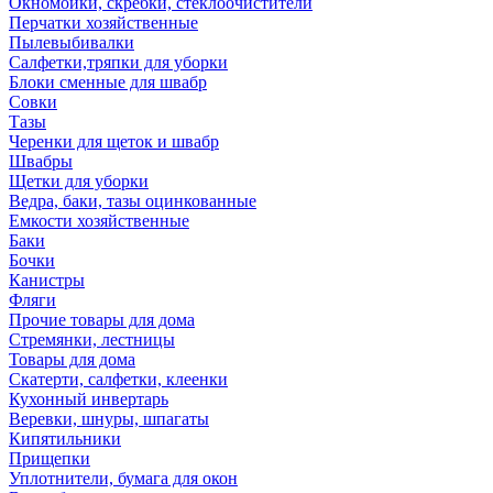
Окномойки, скребки, стеклоочистители
Перчатки хозяйственные
Пылевыбивалки
Салфетки,тряпки для уборки
Блоки сменные для швабр
Совки
Тазы
Черенки для щеток и швабр
Швабры
Щетки для уборки
Ведра, баки, тазы оцинкованные
Емкости хозяйственные
Баки
Бочки
Канистры
Фляги
Прочие товары для дома
Стремянки, лестницы
Товары для дома
Скатерти, салфетки, клеенки
Кухонный инвертарь
Веревки, шнуры, шпагаты
Кипятильники
Прищепки
Уплотнители, бумага для окон