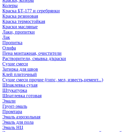
Краски, колеры
Колеры
Краска БТ-177 и серебрянки
Краска резиновая
Краска термостойкая
Краски масляные
Лаки, пропитки
Лак
Пропитка
Олифа
Пена монтажная, очистители
Растворители, смывка д/краски
Сухие смеси
Затирка для швов
Клей плиточный
Сухие смеси прочие (гипс, мел, известь,цемент...)
Шпаклевка сухая
Штукатурка
Шпатлевка готовая
Эмали
Грунт-эмаль
Промтара
Эмаль аэрозольная
Эмаль для пола
Эмаль НЦ