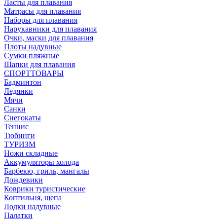
Ласты для плавания
Матрасы для плавания
Наборы для плавания
Нарукавники для плавания
Очки, маски для плавания
Плоты надувные
Сумки пляжные
Шапки для плавания
СПОРТТОВАРЫ
Бадминтон
Ледянки
Мячи
Санки
Снегокаты
Теннис
Тюбинги
ТУРИЗМ
Ножи складные
Аккумуляторы холода
Барбекю, гриль, мангалы
Дождевики
Коврики туристические
Коптильня, щепа
Лодки надувные
Палатки