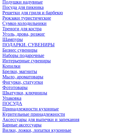
Подушки надувные
Посуда для пикника
Решетки для гриля и барбекю
Рюкзаки туристические
Сумки-холодильники
Треноги для костра
Уголь, дрова, розжиг
Шампуры
ПОДАРКИ. СУВЕНИРЫ
Бизнес сувениры
Наборы подарочные
Интерьерные сувениры
Копилки
Брелки, магниты
Мыло, ароматовары
Фигурки, статуэтки
Фототовары
Шкатулки, ключницы
Упаковка
ПОСУДА
Принадлежности кухонные
Курительные принадлежности
Аксессуары для выпечки и запекания
Барные аксессуары
Вилки, ложки, лопатки кухонные