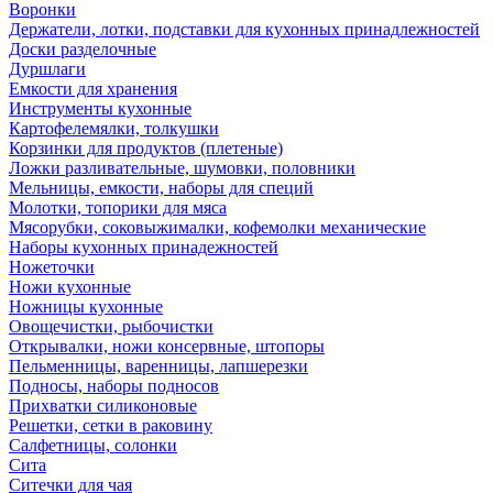
Воронки
Держатели, лотки, подставки для кухонных принадлежностей
Доски разделочные
Дуршлаги
Емкости для хранения
Инструменты кухонные
Картофелемялки, толкушки
Корзинки для продуктов (плетеные)
Ложки разливательные, шумовки, половники
Мельницы, емкости, наборы для специй
Молотки, топорики для мяса
Мясорубки, соковыжималки, кофемолки механические
Наборы кухонных принадежностей
Ножеточки
Ножи кухонные
Ножницы кухонные
Овощечистки, рыбочистки
Открывалки, ножи консервные, штопоры
Пельменницы, варенницы, лапшерезки
Подносы, наборы подносов
Прихватки силиконовые
Решетки, сетки в раковину
Салфетницы, солонки
Сита
Ситечки для чая