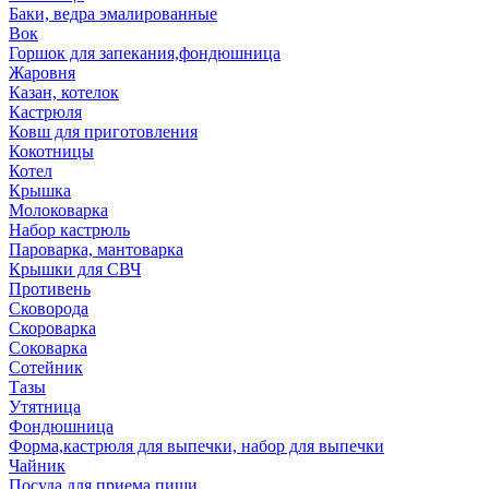
Баки, ведра эмалированные
Вок
Горшок для запекания,фондюшница
Жаровня
Казан, котелок
Кастрюля
Ковш для приготовления
Кокотницы
Котел
Крышка
Молоковарка
Набор кастрюль
Пароварка, мантоварка
Крышки для СВЧ
Противень
Сковорода
Скороварка
Соковарка
Сотейник
Тазы
Утятница
Фондюшница
Форма,кастрюля для выпечки, набор для выпечки
Чайник
Посуда для приема пищи