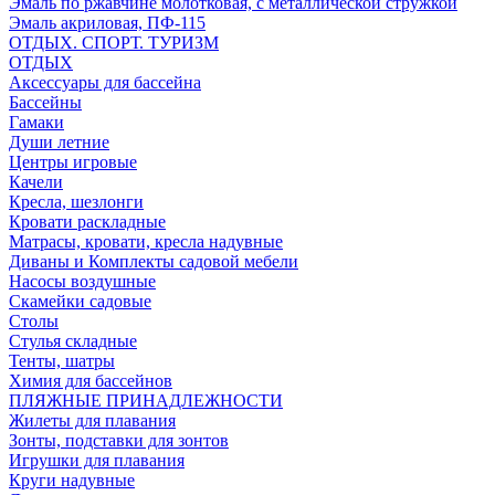
Эмаль по ржавчине молотковая, с металлической стружкой
Эмаль акриловая, ПФ-115
ОТДЫХ. СПОРТ. ТУРИЗМ
ОТДЫХ
Аксессуары для бассейна
Бассейны
Гамаки
Души летние
Центры игровые
Качели
Кресла, шезлонги
Кровати раскладные
Матрасы, кровати, кресла надувные
Диваны и Комплекты садовой мебели
Насосы воздушные
Скамейки садовые
Столы
Стулья складные
Тенты, шатры
Химия для бассейнов
ПЛЯЖНЫЕ ПРИНАДЛЕЖНОСТИ
Жилеты для плавания
Зонты, подставки для зонтов
Игрушки для плавания
Круги надувные