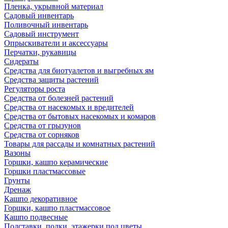
Пленка, укрывной материал
Садовый инвентарь
Поливочный инвентарь
Садовый инструмент
Опрыскиватели и аксессуары
Перчатки, рукавицы
Сидераты
Средства для биотуалетов и выгребных ям
Средства защиты растений
Регуляторы роста
Средства от болезней растений
Средства от насекомых и вредителей
Средства от бытовых насекомых и комаров
Средства от грызунов
Средства от сорняков
Товары для рассады и комнатных растений
Вазоны
Горшки, кашпо керамические
Горшки пластмассовые
Грунты
Дренаж
Кашпо декоративное
Горшки, кашпо пластмассовое
Кашпо подвесные
Подставки, полки, этажерки под цветы