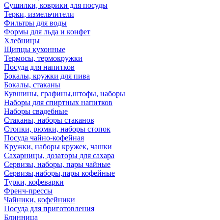
Сушилки, коврики для посуды
Терки, измельчители
Фильтры для воды
Формы для льда и конфет
Хлебницы
Щипцы кухонные
Термосы, термокружки
Посуда для напитков
Бокалы, кружки для пива
Бокалы, стаканы
Кувшины, графины,штофы, наборы
Наборы для спиртных напитков
Наборы свадебные
Стаканы, наборы стаканов
Стопки, рюмки, наборы стопок
Посуда чайно-кофейная
Кружки, наборы кружек, чашки
Сахарницы, дозаторы для сахара
Сервизы, наборы, пары чайные
Сервизы,наборы,пары кофейные
Турки, кофеварки
Френч-прессы
Чайники, кофейники
Посуда для приготовления
Блинница