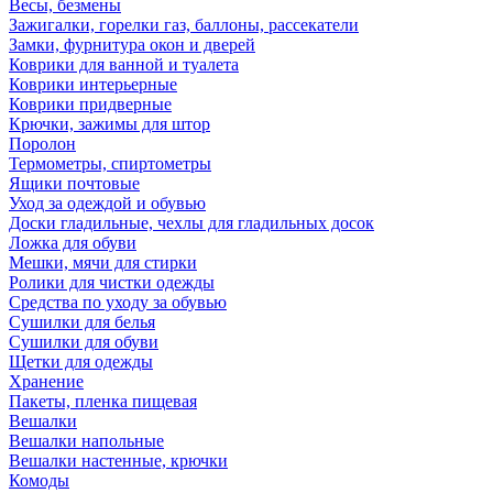
Весы, безмены
Зажигалки, горелки газ, баллоны, рассекатели
Замки, фурнитура окон и дверей
Коврики для ванной и туалета
Коврики интерьерные
Коврики придверные
Крючки, зажимы для штор
Поролон
Термометры, спиртометры
Ящики почтовые
Уход за одеждой и обувью
Доски гладильные, чехлы для гладильных досок
Ложка для обуви
Мешки, мячи для стирки
Ролики для чистки одежды
Средства по уходу за обувью
Сушилки для белья
Сушилки для обуви
Щетки для одежды
Хранение
Пакеты, пленка пищевая
Вешалки
Вешалки напольные
Вешалки настенные, крючки
Комоды