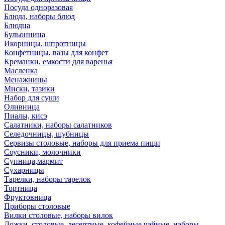
Посуда одноразовая
Блюда, наборы блюд
Блюдца
Бульонница
Икорницы, шпротницы
Конфетницы, вазы для конфет
Креманки, емкости для варенья
Масленка
Менажницы
Миски, тазики
Набор для суши
Оливница
Пиалы, кисэ
Салатники, наборы салатников
Селедочницы, шубницы
Сервизы столовые, наборы для приема пищи
Соусники, молочники
Супница,мармит
Сухарницы
Тарелки, наборы тарелок
Тортница
Фруктовница
Приборы столовые
Вилки столовые, наборы вилок
Ложки, столовые, десертные, кофейные,чайные, наборы