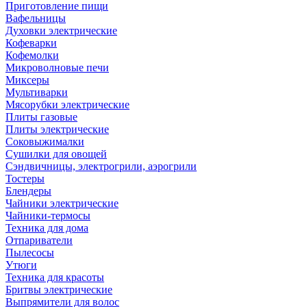
Приготовление пищи
Вафельницы
Духовки электрические
Кофеварки
Кофемолки
Микроволновые печи
Миксеры
Мультиварки
Мясорубки электрические
Плиты газовые
Плиты электрические
Соковыжималки
Сушилки для овощей
Сэндвичницы, электрогрили, аэрогрили
Тостеры
Блендеры
Чайники электрические
Чайники-термосы
Техника для дома
Отпариватели
Пылесосы
Утюги
Техника для красоты
Бритвы электрические
Выпрямители для волос