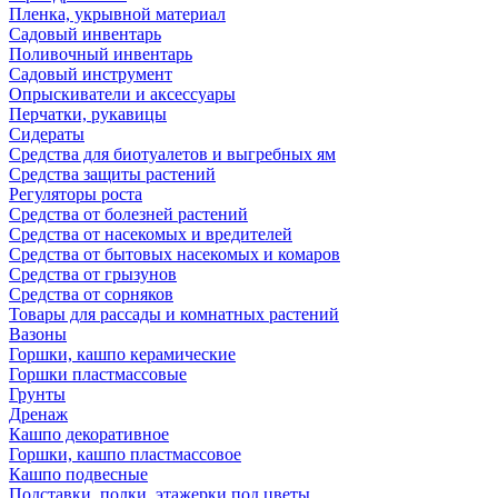
Пленка, укрывной материал
Садовый инвентарь
Поливочный инвентарь
Садовый инструмент
Опрыскиватели и аксессуары
Перчатки, рукавицы
Сидераты
Средства для биотуалетов и выгребных ям
Средства защиты растений
Регуляторы роста
Средства от болезней растений
Средства от насекомых и вредителей
Средства от бытовых насекомых и комаров
Средства от грызунов
Средства от сорняков
Товары для рассады и комнатных растений
Вазоны
Горшки, кашпо керамические
Горшки пластмассовые
Грунты
Дренаж
Кашпо декоративное
Горшки, кашпо пластмассовое
Кашпо подвесные
Подставки, полки, этажерки под цветы