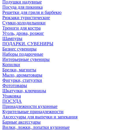
Подушки надувные
Посуда для пикника
Решетки для гриля и барбекю
Рюкзаки туристические
Сумки-холодильники
Треноги для костра
Уголь, дрова, розжиг
Шампуры
ПОДАРКИ. СУВЕНИРЫ
Бизнес сувениры
Наборы подарочные
Интерьерные сувениры
Копилки
Брелки, магниты
Мыло, ароматовары
Фигурки, статуэтки
Фототовары
Шкатулки, ключницы
Упаковка
ПОСУДА
Принадлежности кухонные
Курительные принадлежности
Аксессуары для выпечки и запекания
Барные аксессуары
Вилки, ложки, лопатки кухонные