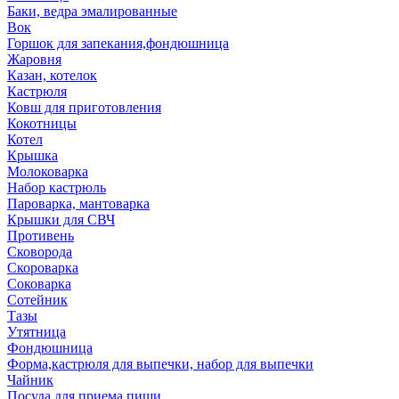
Баки, ведра эмалированные
Вок
Горшок для запекания,фондюшница
Жаровня
Казан, котелок
Кастрюля
Ковш для приготовления
Кокотницы
Котел
Крышка
Молоковарка
Набор кастрюль
Пароварка, мантоварка
Крышки для СВЧ
Противень
Сковорода
Скороварка
Соковарка
Сотейник
Тазы
Утятница
Фондюшница
Форма,кастрюля для выпечки, набор для выпечки
Чайник
Посуда для приема пищи