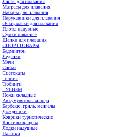
Ласты для плавания
Матрасы для плавания
Наборы для плавания
Нарукавники для плавания
Очки, маски для плавания
Плоты надувные
Сумки пляжные
Шапки для плавания
СПОРТТОВАРЫ
Бадминтон
Ледянки
Мячи
Санки
Снегокаты
Теннис
Тюбинги
ТУРИЗМ
Ножи складные
Аккумуляторы холода
Барбекю, гриль, мангалы
Дождевики
Коврики туристические
Коптильня, щепа
Лодки надувные
Палатки