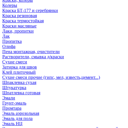
Краски, колеры
Колеры
Краска БТ-177 и серебрянки
Краска резиновая
Краска термостойкая
Краски масляные
Лаки, пропитки
Лак
Пропитка
Олифа
Пена монтажная, очистители
Растворители, смывка д/краски
Сухие смеси
Затирка для швов
Клей плиточный
Сухие смеси прочие (гипс, мел, известь,цемент...)
Шпаклевка сухая
Штукатурка
Шпатлевка готовая
Эмали
Грунт-эмаль
Промтара
Эмаль аэрозольная
Эмаль для пола
Эмаль НЦ