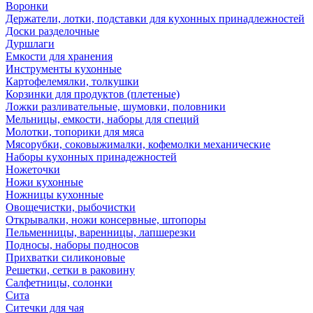
Воронки
Держатели, лотки, подставки для кухонных принадлежностей
Доски разделочные
Дуршлаги
Емкости для хранения
Инструменты кухонные
Картофелемялки, толкушки
Корзинки для продуктов (плетеные)
Ложки разливательные, шумовки, половники
Мельницы, емкости, наборы для специй
Молотки, топорики для мяса
Мясорубки, соковыжималки, кофемолки механические
Наборы кухонных принадежностей
Ножеточки
Ножи кухонные
Ножницы кухонные
Овощечистки, рыбочистки
Открывалки, ножи консервные, штопоры
Пельменницы, варенницы, лапшерезки
Подносы, наборы подносов
Прихватки силиконовые
Решетки, сетки в раковину
Салфетницы, солонки
Сита
Ситечки для чая