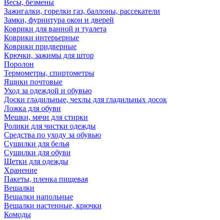
Весы, безмены
Зажигалки, горелки газ, баллоны, рассекатели
Замки, фурнитура окон и дверей
Коврики для ванной и туалета
Коврики интерьерные
Коврики придверные
Крючки, зажимы для штор
Поролон
Термометры, спиртометры
Ящики почтовые
Уход за одеждой и обувью
Доски гладильные, чехлы для гладильных досок
Ложка для обуви
Мешки, мячи для стирки
Ролики для чистки одежды
Средства по уходу за обувью
Сушилки для белья
Сушилки для обуви
Щетки для одежды
Хранение
Пакеты, пленка пищевая
Вешалки
Вешалки напольные
Вешалки настенные, крючки
Комоды