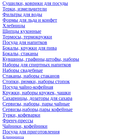
Сушилки, коврики для посуды
Терки, измельчители
Фильтры для воды
Формы для льда и конфет
Хлебницы
Щипцы кухонные
Термосы, термокружки
Посуда для напитков
Бокалы, кружки для пива
Бокалы, стаканы
Кувшины, графины,штофы, наборы
Наборы для спиртных напитков
Наборы свадебные
Стаканы, наборы стаканов
Стопки, рюмки, наборы стопок
Посуда чайно-кофейная
Кружки, наборы кружек, чашки
Сахарницы, дозаторы для сахара
Сервизы, наборы, пары чайные
Сервизы,наборы,пары кофейные
Турки, кофеварки
Френч-прессы
Чайники, кофейники
Посуда для приготовления
Блинница