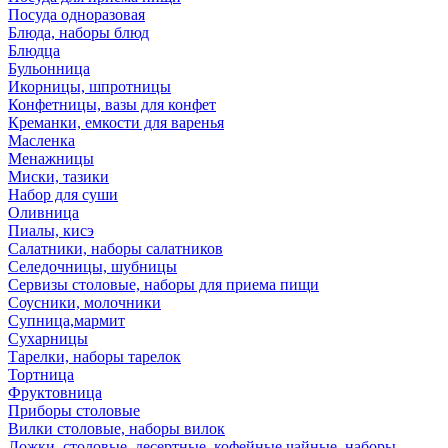
Посуда одноразовая
Блюда, наборы блюд
Блюдца
Бульонница
Икорницы, шпротницы
Конфетницы, вазы для конфет
Креманки, емкости для варенья
Масленка
Менажницы
Миски, тазики
Набор для суши
Оливница
Пиалы, кисэ
Салатники, наборы салатников
Селедочницы, шубницы
Сервизы столовые, наборы для приема пищи
Соусники, молочники
Супница,мармит
Сухарницы
Тарелки, наборы тарелок
Тортница
Фруктовница
Приборы столовые
Вилки столовые, наборы вилок
Ложки, столовые, десертные, кофейные,чайные, наборы