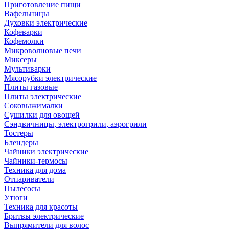
Приготовление пищи
Вафельницы
Духовки электрические
Кофеварки
Кофемолки
Микроволновые печи
Миксеры
Мультиварки
Мясорубки электрические
Плиты газовые
Плиты электрические
Соковыжималки
Сушилки для овощей
Сэндвичницы, электрогрили, аэрогрили
Тостеры
Блендеры
Чайники электрические
Чайники-термосы
Техника для дома
Отпариватели
Пылесосы
Утюги
Техника для красоты
Бритвы электрические
Выпрямители для волос