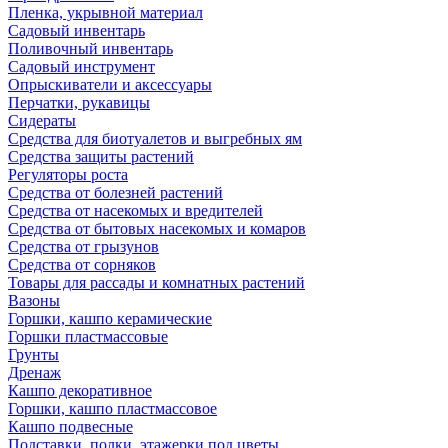
Пленка, укрывной материал
Садовый инвентарь
Поливочный инвентарь
Садовый инструмент
Опрыскиватели и аксессуары
Перчатки, рукавицы
Сидераты
Средства для биотуалетов и выгребных ям
Средства защиты растений
Регуляторы роста
Средства от болезней растений
Средства от насекомых и вредителей
Средства от бытовых насекомых и комаров
Средства от грызунов
Средства от сорняков
Товары для рассады и комнатных растений
Вазоны
Горшки, кашпо керамические
Горшки пластмассовые
Грунты
Дренаж
Кашпо декоративное
Горшки, кашпо пластмассовое
Кашпо подвесные
Подставки, полки, этажерки под цветы