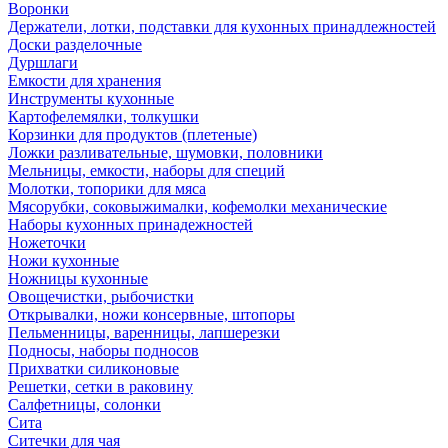
Воронки
Держатели, лотки, подставки для кухонных принадлежностей
Доски разделочные
Дуршлаги
Емкости для хранения
Инструменты кухонные
Картофелемялки, толкушки
Корзинки для продуктов (плетеные)
Ложки разливательные, шумовки, половники
Мельницы, емкости, наборы для специй
Молотки, топорики для мяса
Мясорубки, соковыжималки, кофемолки механические
Наборы кухонных принадежностей
Ножеточки
Ножи кухонные
Ножницы кухонные
Овощечистки, рыбочистки
Открывалки, ножи консервные, штопоры
Пельменницы, варенницы, лапшерезки
Подносы, наборы подносов
Прихватки силиконовые
Решетки, сетки в раковину
Салфетницы, солонки
Сита
Ситечки для чая