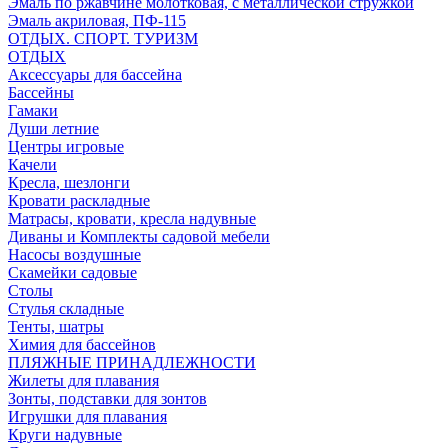
Эмаль по ржавчине молотковая, с металлической стружкой
Эмаль акриловая, ПФ-115
ОТДЫХ. СПОРТ. ТУРИЗМ
ОТДЫХ
Аксессуары для бассейна
Бассейны
Гамаки
Души летние
Центры игровые
Качели
Кресла, шезлонги
Кровати раскладные
Матрасы, кровати, кресла надувные
Диваны и Комплекты садовой мебели
Насосы воздушные
Скамейки садовые
Столы
Стулья складные
Тенты, шатры
Химия для бассейнов
ПЛЯЖНЫЕ ПРИНАДЛЕЖНОСТИ
Жилеты для плавания
Зонты, подставки для зонтов
Игрушки для плавания
Круги надувные