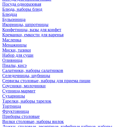
Посуда одноразовая
Блюда, наборы блюд
Блюдца
Бульонница
Икорницы, шпротницы
Конфетницы, вазы для конфет
Креманки, емкости для варенья
Масленка
Менажницы
Миски, тазики
Набор для суши
Оливница
Пиалы, кисэ
Салатники, наборы салатников
Селедочницы, шубницы
Сервизы столовые, наборы для приема пищи
Соусники, молочники
Супница,мармит
Сухарницы
Тарелки, наборы тарелок
Тортница
Фруктовница
Приборы столовые
Вилки столовые, наборы вилок
Ложки, столовые, десертные, кофейные,чайные, наборы