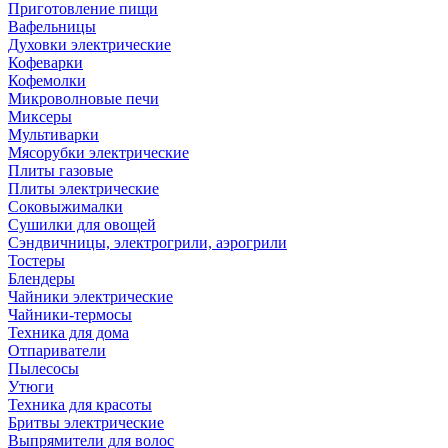
Приготовление пищи
Вафельницы
Духовки электрические
Кофеварки
Кофемолки
Микроволновые печи
Миксеры
Мультиварки
Мясорубки электрические
Плиты газовые
Плиты электрические
Соковыжималки
Сушилки для овощей
Сэндвичницы, электрогрили, аэрогрили
Тостеры
Блендеры
Чайники электрические
Чайники-термосы
Техника для дома
Отпариватели
Пылесосы
Утюги
Техника для красоты
Бритвы электрические
Выпрямители для волос