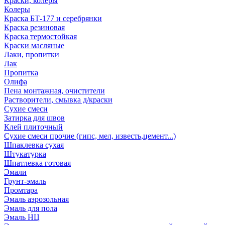
Краски, колеры
Колеры
Краска БТ-177 и серебрянки
Краска резиновая
Краска термостойкая
Краски масляные
Лаки, пропитки
Лак
Пропитка
Олифа
Пена монтажная, очистители
Растворители, смывка д/краски
Сухие смеси
Затирка для швов
Клей плиточный
Сухие смеси прочие (гипс, мел, известь,цемент...)
Шпаклевка сухая
Штукатурка
Шпатлевка готовая
Эмали
Грунт-эмаль
Промтара
Эмаль аэрозольная
Эмаль для пола
Эмаль НЦ