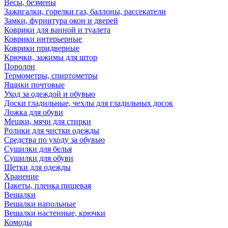
Весы, безмены
Зажигалки, горелки газ, баллоны, рассекатели
Замки, фурнитура окон и дверей
Коврики для ванной и туалета
Коврики интерьерные
Коврики придверные
Крючки, зажимы для штор
Поролон
Термометры, спиртометры
Ящики почтовые
Уход за одеждой и обувью
Доски гладильные, чехлы для гладильных досок
Ложка для обуви
Мешки, мячи для стирки
Ролики для чистки одежды
Средства по уходу за обувью
Сушилки для белья
Сушилки для обуви
Щетки для одежды
Хранение
Пакеты, пленка пищевая
Вешалки
Вешалки напольные
Вешалки настенные, крючки
Комоды