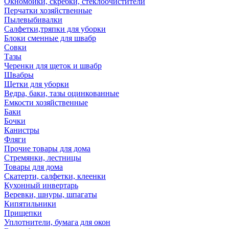
Окномойки, скребки, стеклоочистители
Перчатки хозяйственные
Пылевыбивалки
Салфетки,тряпки для уборки
Блоки сменные для швабр
Совки
Тазы
Черенки для щеток и швабр
Швабры
Щетки для уборки
Ведра, баки, тазы оцинкованные
Емкости хозяйственные
Баки
Бочки
Канистры
Фляги
Прочие товары для дома
Стремянки, лестницы
Товары для дома
Скатерти, салфетки, клеенки
Кухонный инвертарь
Веревки, шнуры, шпагаты
Кипятильники
Прищепки
Уплотнители, бумага для окон