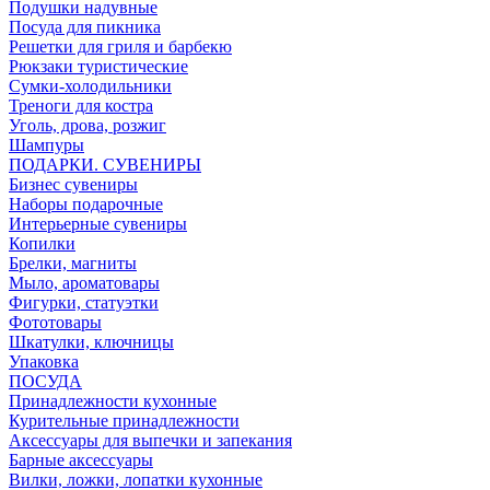
Подушки надувные
Посуда для пикника
Решетки для гриля и барбекю
Рюкзаки туристические
Сумки-холодильники
Треноги для костра
Уголь, дрова, розжиг
Шампуры
ПОДАРКИ. СУВЕНИРЫ
Бизнес сувениры
Наборы подарочные
Интерьерные сувениры
Копилки
Брелки, магниты
Мыло, ароматовары
Фигурки, статуэтки
Фототовары
Шкатулки, ключницы
Упаковка
ПОСУДА
Принадлежности кухонные
Курительные принадлежности
Аксессуары для выпечки и запекания
Барные аксессуары
Вилки, ложки, лопатки кухонные