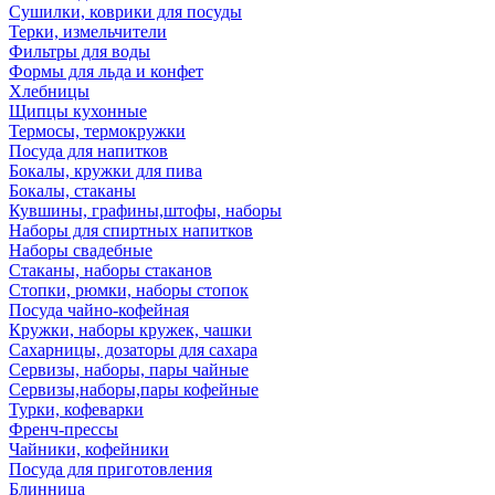
Сушилки, коврики для посуды
Терки, измельчители
Фильтры для воды
Формы для льда и конфет
Хлебницы
Щипцы кухонные
Термосы, термокружки
Посуда для напитков
Бокалы, кружки для пива
Бокалы, стаканы
Кувшины, графины,штофы, наборы
Наборы для спиртных напитков
Наборы свадебные
Стаканы, наборы стаканов
Стопки, рюмки, наборы стопок
Посуда чайно-кофейная
Кружки, наборы кружек, чашки
Сахарницы, дозаторы для сахара
Сервизы, наборы, пары чайные
Сервизы,наборы,пары кофейные
Турки, кофеварки
Френч-прессы
Чайники, кофейники
Посуда для приготовления
Блинница