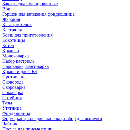
Баки, ведра эмалированные
Вок
Горшок для запекания,фондюшница
Жаровня
Казан, котелок
Кастрюля
Ковш для приготовления
Кокотницы
Котел
Крышка
Молоковарка
Набор кастрюль
Пароварка, мантоварка
Крышки для СВЧ
Противень
Сковорода
Скороварка
Соковарка
Сотейник
Тазы
Утятница
Фондюшница
Форма,кастрюля для выпечки, набор для выпечки
Чайник
Посуда для приема пищи