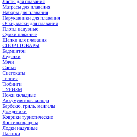
Ласты для плавания
Матрасы для плавания
Наборы для плавания
Нарукавники для плавания
Очки, маски для плавания
Плоты надувные
Сумки пляжные
Шапки для плавания
СПОРТТОВАРЫ
Бадминтон
Ледянки
Мячи
Санки
Снегокаты
Теннис
Тюбинги
ТУРИЗМ
Ножи складные
Аккумуляторы холода
Барбекю, гриль, мангалы
Дождевики
Коврики туристические
Коптильня, щепа
Лодки надувные
Палатки