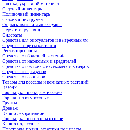
Пленка, укрывной материал
Садовый инвентарь
Поливочный инвентарь
Садовый инструмент
Опрыскиватели и аксессуары
Перчатки, рукавицы
Сидераты
Средства для биотуалетов и выгребных ям
Средства защиты растений
Регуляторы роста
Средства от болезней растений
Средства от насекомых и вредителей
Средства от бытовых насекомых и комаров
Средства от грызунов
Средства от сорняков
Товары для рассады и комнатных растений
Вазоны
Горшки, кашпо керамические
Горшки пластмассовые
Грунты
Дренаж
Кашпо декоративное
Горшки, кашпо пластмассовое
Кашпо подвесные
Подставки, полки, этажерки под цветы