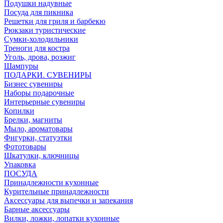
Подушки надувные
Посуда для пикника
Решетки для гриля и барбекю
Рюкзаки туристические
Сумки-холодильники
Треноги для костра
Уголь, дрова, розжиг
Шампуры
ПОДАРКИ. СУВЕНИРЫ
Бизнес сувениры
Наборы подарочные
Интерьерные сувениры
Копилки
Брелки, магниты
Мыло, ароматовары
Фигурки, статуэтки
Фототовары
Шкатулки, ключницы
Упаковка
ПОСУДА
Принадлежности кухонные
Курительные принадлежности
Аксессуары для выпечки и запекания
Барные аксессуары
Вилки, ложки, лопатки кухонные