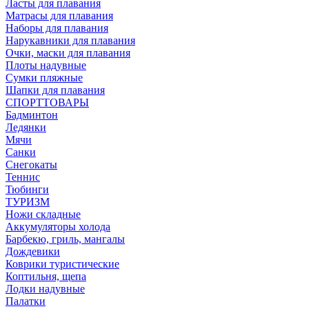
Ласты для плавания
Матрасы для плавания
Наборы для плавания
Нарукавники для плавания
Очки, маски для плавания
Плоты надувные
Сумки пляжные
Шапки для плавания
СПОРТТОВАРЫ
Бадминтон
Ледянки
Мячи
Санки
Снегокаты
Теннис
Тюбинги
ТУРИЗМ
Ножи складные
Аккумуляторы холода
Барбекю, гриль, мангалы
Дождевики
Коврики туристические
Коптильня, щепа
Лодки надувные
Палатки