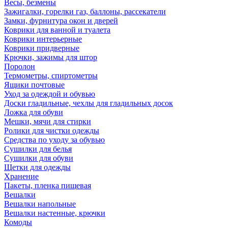
Весы, безмены
Зажигалки, горелки газ, баллоны, рассекатели
Замки, фурнитура окон и дверей
Коврики для ванной и туалета
Коврики интерьерные
Коврики придверные
Крючки, зажимы для штор
Поролон
Термометры, спиртометры
Ящики почтовые
Уход за одеждой и обувью
Доски гладильные, чехлы для гладильных досок
Ложка для обуви
Мешки, мячи для стирки
Ролики для чистки одежды
Средства по уходу за обувью
Сушилки для белья
Сушилки для обуви
Щетки для одежды
Хранение
Пакеты, пленка пищевая
Вешалки
Вешалки напольные
Вешалки настенные, крючки
Комоды