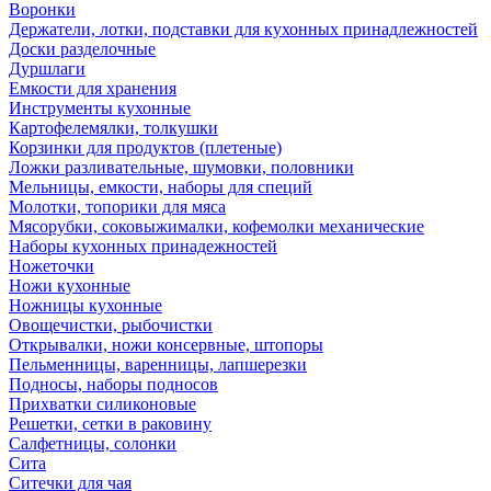
Воронки
Держатели, лотки, подставки для кухонных принадлежностей
Доски разделочные
Дуршлаги
Емкости для хранения
Инструменты кухонные
Картофелемялки, толкушки
Корзинки для продуктов (плетеные)
Ложки разливательные, шумовки, половники
Мельницы, емкости, наборы для специй
Молотки, топорики для мяса
Мясорубки, соковыжималки, кофемолки механические
Наборы кухонных принадежностей
Ножеточки
Ножи кухонные
Ножницы кухонные
Овощечистки, рыбочистки
Открывалки, ножи консервные, штопоры
Пельменницы, варенницы, лапшерезки
Подносы, наборы подносов
Прихватки силиконовые
Решетки, сетки в раковину
Салфетницы, солонки
Сита
Ситечки для чая