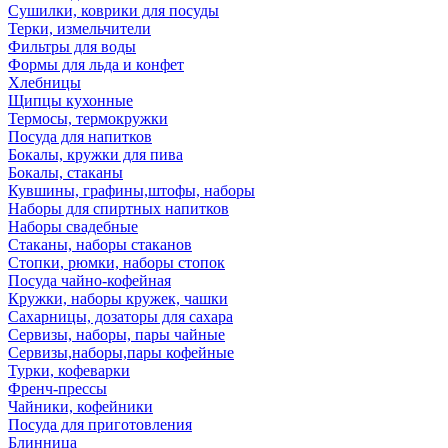
Сушилки, коврики для посуды
Терки, измельчители
Фильтры для воды
Формы для льда и конфет
Хлебницы
Щипцы кухонные
Термосы, термокружки
Посуда для напитков
Бокалы, кружки для пива
Бокалы, стаканы
Кувшины, графины,штофы, наборы
Наборы для спиртных напитков
Наборы свадебные
Стаканы, наборы стаканов
Стопки, рюмки, наборы стопок
Посуда чайно-кофейная
Кружки, наборы кружек, чашки
Сахарницы, дозаторы для сахара
Сервизы, наборы, пары чайные
Сервизы,наборы,пары кофейные
Турки, кофеварки
Френч-прессы
Чайники, кофейники
Посуда для приготовления
Блинница