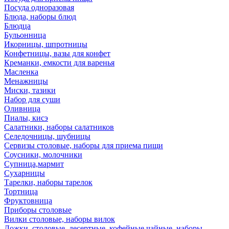
Посуда одноразовая
Блюда, наборы блюд
Блюдца
Бульонница
Икорницы, шпротницы
Конфетницы, вазы для конфет
Креманки, емкости для варенья
Масленка
Менажницы
Миски, тазики
Набор для суши
Оливница
Пиалы, кисэ
Салатники, наборы салатников
Селедочницы, шубницы
Сервизы столовые, наборы для приема пищи
Соусники, молочники
Супница,мармит
Сухарницы
Тарелки, наборы тарелок
Тортница
Фруктовница
Приборы столовые
Вилки столовые, наборы вилок
Ложки, столовые, десертные, кофейные,чайные, наборы