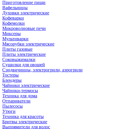
Приготовление пищи
Вафельницы
Духовки электрические
Кофеварки
Кофемолки
Микроволновые печи
Миксеры
Мультиварки
Мясорубки электрические
Плиты газовые
Плиты электрические
Соковыжималки
Сушилки для овощей
Сэндвичницы, электрогрили, аэрогрили
Тостеры
Блендеры
Чайники электрические
Чайники-термосы
Техника для дома
Отпариватели
Пылесосы
Утюги
Техника для красоты
Бритвы электрические
Выпрямители для волос