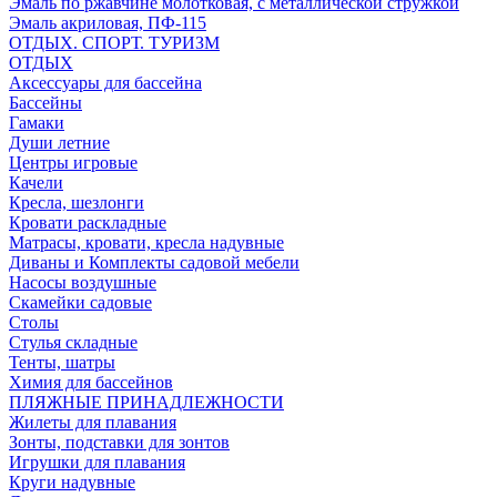
Эмаль по ржавчине молотковая, с металлической стружкой
Эмаль акриловая, ПФ-115
ОТДЫХ. СПОРТ. ТУРИЗМ
ОТДЫХ
Аксессуары для бассейна
Бассейны
Гамаки
Души летние
Центры игровые
Качели
Кресла, шезлонги
Кровати раскладные
Матрасы, кровати, кресла надувные
Диваны и Комплекты садовой мебели
Насосы воздушные
Скамейки садовые
Столы
Стулья складные
Тенты, шатры
Химия для бассейнов
ПЛЯЖНЫЕ ПРИНАДЛЕЖНОСТИ
Жилеты для плавания
Зонты, подставки для зонтов
Игрушки для плавания
Круги надувные