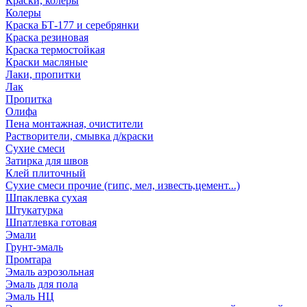
Краски, колеры
Колеры
Краска БТ-177 и серебрянки
Краска резиновая
Краска термостойкая
Краски масляные
Лаки, пропитки
Лак
Пропитка
Олифа
Пена монтажная, очистители
Растворители, смывка д/краски
Сухие смеси
Затирка для швов
Клей плиточный
Сухие смеси прочие (гипс, мел, известь,цемент...)
Шпаклевка сухая
Штукатурка
Шпатлевка готовая
Эмали
Грунт-эмаль
Промтара
Эмаль аэрозольная
Эмаль для пола
Эмаль НЦ