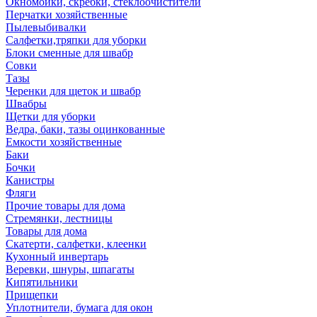
Окномойки, скребки, стеклоочистители
Перчатки хозяйственные
Пылевыбивалки
Салфетки,тряпки для уборки
Блоки сменные для швабр
Совки
Тазы
Черенки для щеток и швабр
Швабры
Щетки для уборки
Ведра, баки, тазы оцинкованные
Емкости хозяйственные
Баки
Бочки
Канистры
Фляги
Прочие товары для дома
Стремянки, лестницы
Товары для дома
Скатерти, салфетки, клеенки
Кухонный инвертарь
Веревки, шнуры, шпагаты
Кипятильники
Прищепки
Уплотнители, бумага для окон