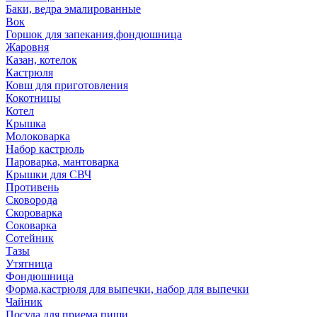
Баки, ведра эмалированные
Вок
Горшок для запекания,фондюшница
Жаровня
Казан, котелок
Кастрюля
Ковш для приготовления
Кокотницы
Котел
Крышка
Молоковарка
Набор кастрюль
Пароварка, мантоварка
Крышки для СВЧ
Противень
Сковорода
Скороварка
Соковарка
Сотейник
Тазы
Утятница
Фондюшница
Форма,кастрюля для выпечки, набор для выпечки
Чайник
Посуда для приема пищи