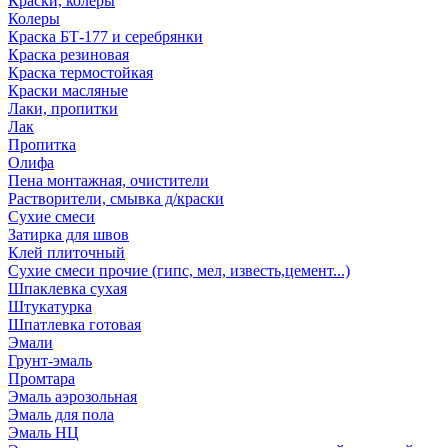
Краски, колеры
Колеры
Краска БТ-177 и серебрянки
Краска резиновая
Краска термостойкая
Краски масляные
Лаки, пропитки
Лак
Пропитка
Олифа
Пена монтажная, очистители
Растворители, смывка д/краски
Сухие смеси
Затирка для швов
Клей плиточный
Сухие смеси прочие (гипс, мел, известь,цемент...)
Шпаклевка сухая
Штукатурка
Шпатлевка готовая
Эмали
Грунт-эмаль
Промтара
Эмаль аэрозольная
Эмаль для пола
Эмаль НЦ