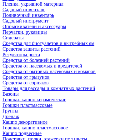
Пленка, укрывной материал
Садовый инвентарь
Поливочный инвентарь
Садовый инструмент
Опрыскиватели и аксессуары
Перчатки, рукавицы
Сидераты
Средства для биотуалетов и выгребных ям
Средства защиты растений
Регуляторы роста
Средства от болезней растений
Средства от насекомых и вредителей
Средства от бытовых насекомых и комаров
Средства от грызунов
Средства от сорняков
Товары для рассады и комнатных растений
Вазоны
Горшки, кашпо керамические
Горшки пластмассовые
Грунты
Дренаж
Кашпо декоративное
Горшки, кашпо пластмассовое
Кашпо подвесные
Подставки, полки, этажерки под цветы