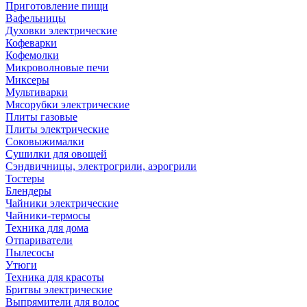
Приготовление пищи
Вафельницы
Духовки электрические
Кофеварки
Кофемолки
Микроволновые печи
Миксеры
Мультиварки
Мясорубки электрические
Плиты газовые
Плиты электрические
Соковыжималки
Сушилки для овощей
Сэндвичницы, электрогрили, аэрогрили
Тостеры
Блендеры
Чайники электрические
Чайники-термосы
Техника для дома
Отпариватели
Пылесосы
Утюги
Техника для красоты
Бритвы электрические
Выпрямители для волос