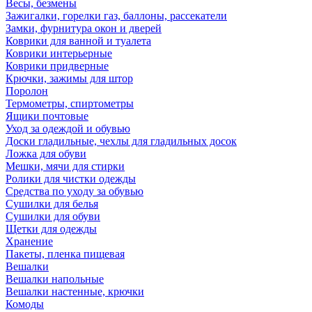
Весы, безмены
Зажигалки, горелки газ, баллоны, рассекатели
Замки, фурнитура окон и дверей
Коврики для ванной и туалета
Коврики интерьерные
Коврики придверные
Крючки, зажимы для штор
Поролон
Термометры, спиртометры
Ящики почтовые
Уход за одеждой и обувью
Доски гладильные, чехлы для гладильных досок
Ложка для обуви
Мешки, мячи для стирки
Ролики для чистки одежды
Средства по уходу за обувью
Сушилки для белья
Сушилки для обуви
Щетки для одежды
Хранение
Пакеты, пленка пищевая
Вешалки
Вешалки напольные
Вешалки настенные, крючки
Комоды