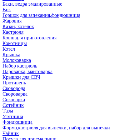
Баки, ведра эмалированные
Вок
Горшок для запекания,фондюшница
Жаровня
Казан, котелок
Кастрюля
Ковш для приготовления
Кокотницы
Котел
Крышка
Молоковарка
Набор кастрюль
Пароварка, мантоварка
Крышки для СВЧ
Противень
Сковорода
Скороварка
Соковарка
Сотейник
Тазы
Утятница
Фондюшница
Форма,кастрюля для выпечки, набор для выпечки
Чайник
Посуда для приема пищи