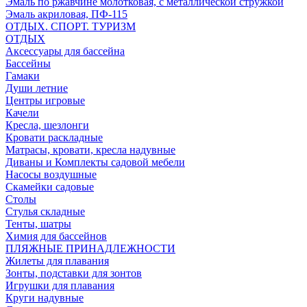
Эмаль по ржавчине молотковая, с металлической стружкой
Эмаль акриловая, ПФ-115
ОТДЫХ. СПОРТ. ТУРИЗМ
ОТДЫХ
Аксессуары для бассейна
Бассейны
Гамаки
Души летние
Центры игровые
Качели
Кресла, шезлонги
Кровати раскладные
Матрасы, кровати, кресла надувные
Диваны и Комплекты садовой мебели
Насосы воздушные
Скамейки садовые
Столы
Стулья складные
Тенты, шатры
Химия для бассейнов
ПЛЯЖНЫЕ ПРИНАДЛЕЖНОСТИ
Жилеты для плавания
Зонты, подставки для зонтов
Игрушки для плавания
Круги надувные