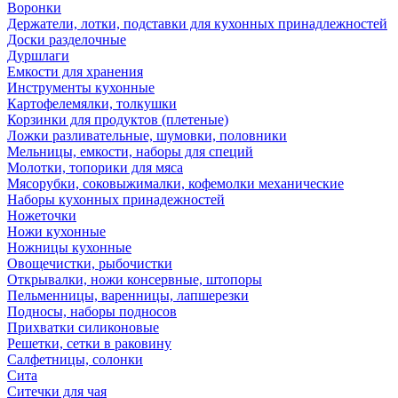
Воронки
Держатели, лотки, подставки для кухонных принадлежностей
Доски разделочные
Дуршлаги
Емкости для хранения
Инструменты кухонные
Картофелемялки, толкушки
Корзинки для продуктов (плетеные)
Ложки разливательные, шумовки, половники
Мельницы, емкости, наборы для специй
Молотки, топорики для мяса
Мясорубки, соковыжималки, кофемолки механические
Наборы кухонных принадежностей
Ножеточки
Ножи кухонные
Ножницы кухонные
Овощечистки, рыбочистки
Открывалки, ножи консервные, штопоры
Пельменницы, варенницы, лапшерезки
Подносы, наборы подносов
Прихватки силиконовые
Решетки, сетки в раковину
Салфетницы, солонки
Сита
Ситечки для чая