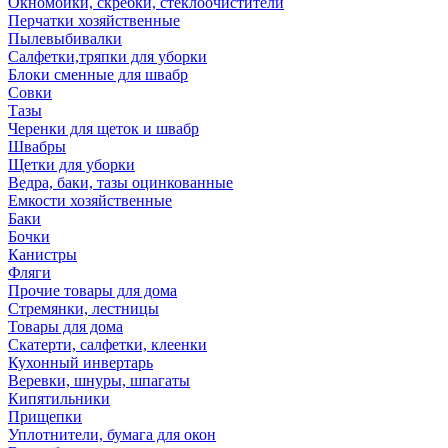
Окномойки, скребки, стеклоочистители
Перчатки хозяйственные
Пылевыбивалки
Салфетки,тряпки для уборки
Блоки сменные для швабр
Совки
Тазы
Черенки для щеток и швабр
Швабры
Щетки для уборки
Ведра, баки, тазы оцинкованные
Емкости хозяйственные
Баки
Бочки
Канистры
Фляги
Прочие товары для дома
Стремянки, лестницы
Товары для дома
Скатерти, салфетки, клеенки
Кухонный инвертарь
Веревки, шнуры, шпагаты
Кипятильники
Прищепки
Уплотнители, бумага для окон