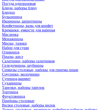
Посуда одноразовая
Блюда, наборы блюд
Блюдца
Бульонница
Икорницы, шпротницы
Конфетницы, вазы для конфет
Креманки, емкости для варенья
Масленка
Менажницы
Миски, тазики
Набор для суши
Оливница
Пиалы, кисэ
Салатники, наборы салатников
Селедочницы, шубницы
Сервизы столовые, наборы для приема пищи
Соусники, молочники
Супница,мармит
Сухарницы
Тарелки, наборы тарелок
Тортница
Фруктовница
Приборы столовые
Вилки столовые, наборы вилок
Ложки, столовые, десертные, кофейные,чайные, наборы