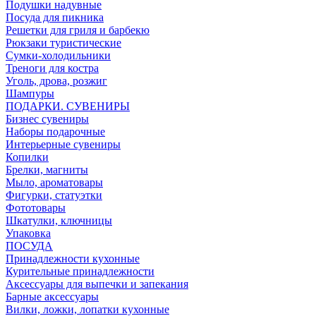
Подушки надувные
Посуда для пикника
Решетки для гриля и барбекю
Рюкзаки туристические
Сумки-холодильники
Треноги для костра
Уголь, дрова, розжиг
Шампуры
ПОДАРКИ. СУВЕНИРЫ
Бизнес сувениры
Наборы подарочные
Интерьерные сувениры
Копилки
Брелки, магниты
Мыло, ароматовары
Фигурки, статуэтки
Фототовары
Шкатулки, ключницы
Упаковка
ПОСУДА
Принадлежности кухонные
Курительные принадлежности
Аксессуары для выпечки и запекания
Барные аксессуары
Вилки, ложки, лопатки кухонные