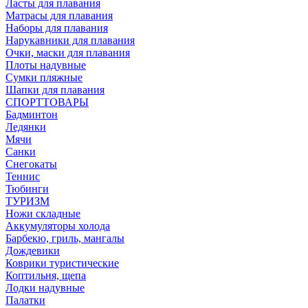
Ласты для плавания
Матрасы для плавания
Наборы для плавания
Нарукавники для плавания
Очки, маски для плавания
Плоты надувные
Сумки пляжные
Шапки для плавания
СПОРТТОВАРЫ
Бадминтон
Ледянки
Мячи
Санки
Снегокаты
Теннис
Тюбинги
ТУРИЗМ
Ножи складные
Аккумуляторы холода
Барбекю, гриль, мангалы
Дождевики
Коврики туристические
Коптильня, щепа
Лодки надувные
Палатки