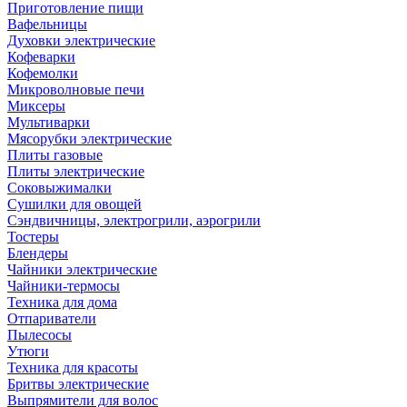
Приготовление пищи
Вафельницы
Духовки электрические
Кофеварки
Кофемолки
Микроволновые печи
Миксеры
Мультиварки
Мясорубки электрические
Плиты газовые
Плиты электрические
Соковыжималки
Сушилки для овощей
Сэндвичницы, электрогрили, аэрогрили
Тостеры
Блендеры
Чайники электрические
Чайники-термосы
Техника для дома
Отпариватели
Пылесосы
Утюги
Техника для красоты
Бритвы электрические
Выпрямители для волос