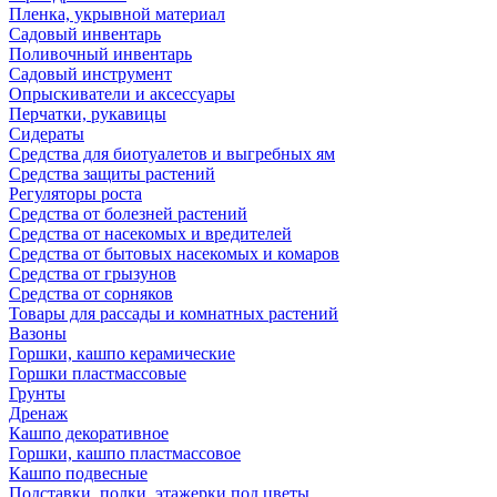
Пленка, укрывной материал
Садовый инвентарь
Поливочный инвентарь
Садовый инструмент
Опрыскиватели и аксессуары
Перчатки, рукавицы
Сидераты
Средства для биотуалетов и выгребных ям
Средства защиты растений
Регуляторы роста
Средства от болезней растений
Средства от насекомых и вредителей
Средства от бытовых насекомых и комаров
Средства от грызунов
Средства от сорняков
Товары для рассады и комнатных растений
Вазоны
Горшки, кашпо керамические
Горшки пластмассовые
Грунты
Дренаж
Кашпо декоративное
Горшки, кашпо пластмассовое
Кашпо подвесные
Подставки, полки, этажерки под цветы