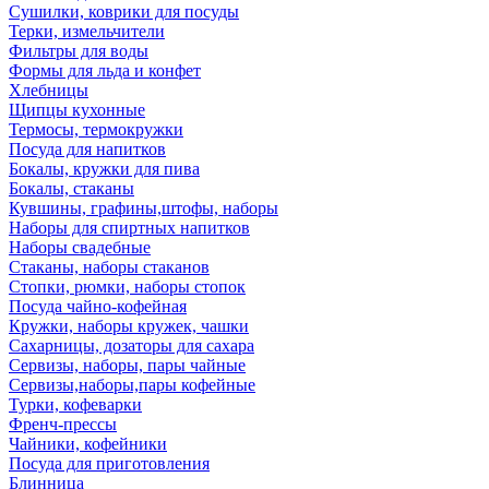
Сушилки, коврики для посуды
Терки, измельчители
Фильтры для воды
Формы для льда и конфет
Хлебницы
Щипцы кухонные
Термосы, термокружки
Посуда для напитков
Бокалы, кружки для пива
Бокалы, стаканы
Кувшины, графины,штофы, наборы
Наборы для спиртных напитков
Наборы свадебные
Стаканы, наборы стаканов
Стопки, рюмки, наборы стопок
Посуда чайно-кофейная
Кружки, наборы кружек, чашки
Сахарницы, дозаторы для сахара
Сервизы, наборы, пары чайные
Сервизы,наборы,пары кофейные
Турки, кофеварки
Френч-прессы
Чайники, кофейники
Посуда для приготовления
Блинница