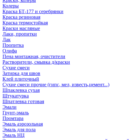
Краски, колеры
Колеры
Краска БТ-177 и серебрянки
Краска резиновая
Краска термостойкая
Краски масляные
Лаки, пропитки
Лак
Пропитка
Олифа
Пена монтажная, очистители
Растворители, смывка д/краски
Сухие смеси
Затирка для швов
Клей плиточный
Сухие смеси прочие (гипс, мел, известь,цемент...)
Шпаклевка сухая
Штукатурка
Шпатлевка готовая
Эмали
Грунт-эмаль
Промтара
Эмаль аэрозольная
Эмаль для пола
Эмаль НЦ