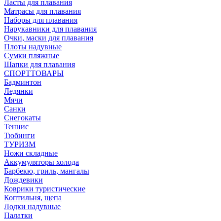
Ласты для плавания
Матрасы для плавания
Наборы для плавания
Нарукавники для плавания
Очки, маски для плавания
Плоты надувные
Сумки пляжные
Шапки для плавания
СПОРТТОВАРЫ
Бадминтон
Ледянки
Мячи
Санки
Снегокаты
Теннис
Тюбинги
ТУРИЗМ
Ножи складные
Аккумуляторы холода
Барбекю, гриль, мангалы
Дождевики
Коврики туристические
Коптильня, щепа
Лодки надувные
Палатки