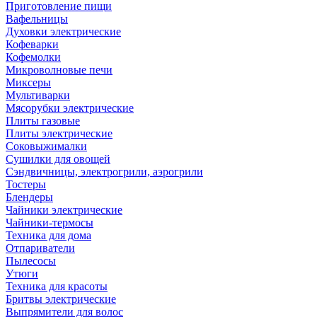
Приготовление пищи
Вафельницы
Духовки электрические
Кофеварки
Кофемолки
Микроволновые печи
Миксеры
Мультиварки
Мясорубки электрические
Плиты газовые
Плиты электрические
Соковыжималки
Сушилки для овощей
Сэндвичницы, электрогрили, аэрогрили
Тостеры
Блендеры
Чайники электрические
Чайники-термосы
Техника для дома
Отпариватели
Пылесосы
Утюги
Техника для красоты
Бритвы электрические
Выпрямители для волос