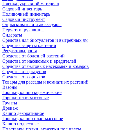
Пленка, укрывной материал
Садовый инвентарь
Поливочный инвентарь
Садовый инструмент
Опрыскиватели и аксессуары
Перчатки, рукавицы
Сидераты
Средства для биотуалетов и выгребных ям
Средства защиты растений
Регуляторы роста
Средства от болезней растений
Средства от насекомых и вредителей
Средства от бытовых насекомых и комаров
Средства от грызунов
Средства от сорняков
Товары для рассады и комнатных растений
Вазоны
Горшки, кашпо керамические
Горшки пластмассовые
Грунты
Дренаж
Кашпо декоративное
Горшки, кашпо пластмассовое
Кашпо подвесные
Подставки, полки, этажерки под цветы