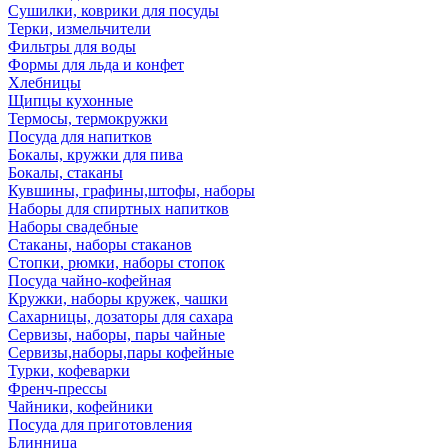
Сушилки, коврики для посуды
Терки, измельчители
Фильтры для воды
Формы для льда и конфет
Хлебницы
Щипцы кухонные
Термосы, термокружки
Посуда для напитков
Бокалы, кружки для пива
Бокалы, стаканы
Кувшины, графины,штофы, наборы
Наборы для спиртных напитков
Наборы свадебные
Стаканы, наборы стаканов
Стопки, рюмки, наборы стопок
Посуда чайно-кофейная
Кружки, наборы кружек, чашки
Сахарницы, дозаторы для сахара
Сервизы, наборы, пары чайные
Сервизы,наборы,пары кофейные
Турки, кофеварки
Френч-прессы
Чайники, кофейники
Посуда для приготовления
Блинница