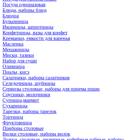
Посуда одноразовая
Блюда, наборы блюд
Блюдца
Бульонница
Икорницы, шпротницы
Конфетницы, вазы для конфет
Креманки, емкости для варенья
Масленка
Менажницы
Миски, тазики
Набор для суши
Оливница
Пиалы, кисэ
Салатники, наборы салатников
Селедочницы, шубницы
Сервизы столовые, наборы для приема пищи
Соусники, молочники
Супница,мармит
Сухарницы
Тарелки, наборы тарелок
Тортница
Фруктовница
Приборы столовые
Вилки столовые, наборы вилок
Ложки, столовые, десертные, кофейные,чайные, наборы