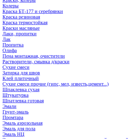
Краски, колеры
Колеры
Краска БТ-177 и серебрянки
Краска резиновая
Краска термостойкая
Краски масляные
Лаки, пропитки
Лак
Пропитка
Олифа
Пена монтажная, очистители
Растворители, смывка д/краски
Сухие смеси
Затирка для швов
Клей плиточный
Сухие смеси прочие (гипс, мел, известь,цемент...)
Шпаклевка сухая
Штукатурка
Шпатлевка готовая
Эмали
Грунт-эмаль
Промтара
Эмаль аэрозольная
Эмаль для пола
Эмаль НЦ