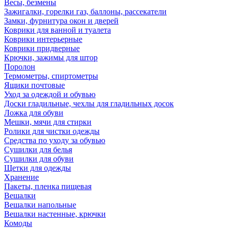
Весы, безмены
Зажигалки, горелки газ, баллоны, рассекатели
Замки, фурнитура окон и дверей
Коврики для ванной и туалета
Коврики интерьерные
Коврики придверные
Крючки, зажимы для штор
Поролон
Термометры, спиртометры
Ящики почтовые
Уход за одеждой и обувью
Доски гладильные, чехлы для гладильных досок
Ложка для обуви
Мешки, мячи для стирки
Ролики для чистки одежды
Средства по уходу за обувью
Сушилки для белья
Сушилки для обуви
Щетки для одежды
Хранение
Пакеты, пленка пищевая
Вешалки
Вешалки напольные
Вешалки настенные, крючки
Комоды