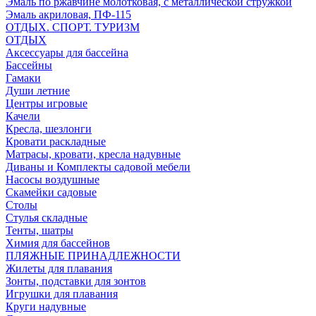
Эмаль по ржавчине молотковая, с металлической стружкой
Эмаль акриловая, ПФ-115
ОТДЫХ. СПОРТ. ТУРИЗМ
ОТДЫХ
Аксессуары для бассейна
Бассейны
Гамаки
Души летние
Центры игровые
Качели
Кресла, шезлонги
Кровати раскладные
Матрасы, кровати, кресла надувные
Диваны и Комплекты садовой мебели
Насосы воздушные
Скамейки садовые
Столы
Стулья складные
Тенты, шатры
Химия для бассейнов
ПЛЯЖНЫЕ ПРИНАДЛЕЖНОСТИ
Жилеты для плавания
Зонты, подставки для зонтов
Игрушки для плавания
Круги надувные