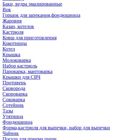
Баки, ведра эмалированные
Вок
Горшок для запекания,фондюшница
Жаровня
Казан, котелок
Кастрюля
Ковш для приготовления
Кокотницы
Котел
Крышка
Молоковарка
Набор кастрюль
Пароварка, мантоварка
Крышки для СВЧ
Противень
Сковорода
Скороварка
Соковарка
Сотейник
Тазы
Утятница
Фондюшница
Форма,кастрюля для выпечки, набор для выпечки
Чайник
Посуда для приема пищи