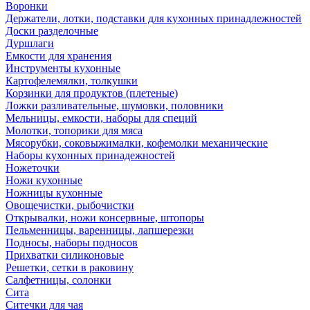
Воронки
Держатели, лотки, подставки для кухонных принадлежностей
Доски разделочные
Дуршлаги
Емкости для хранения
Инструменты кухонные
Картофелемялки, толкушки
Корзинки для продуктов (плетеные)
Ложки разливательные, шумовки, половники
Мельницы, емкости, наборы для специй
Молотки, топорики для мяса
Мясорубки, соковыжималки, кофемолки механические
Наборы кухонных принадежностей
Ножеточки
Ножи кухонные
Ножницы кухонные
Овощечистки, рыбочистки
Открывалки, ножи консервные, штопоры
Пельменницы, варенницы, лапшерезки
Подносы, наборы подносов
Прихватки силиконовые
Решетки, сетки в раковину
Салфетницы, солонки
Сита
Ситечки для чая