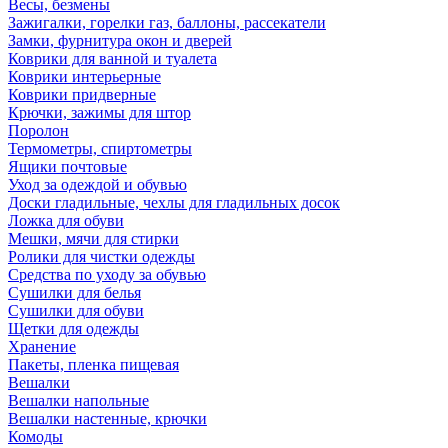
Весы, безмены
Зажигалки, горелки газ, баллоны, рассекатели
Замки, фурнитура окон и дверей
Коврики для ванной и туалета
Коврики интерьерные
Коврики придверные
Крючки, зажимы для штор
Поролон
Термометры, спиртометры
Ящики почтовые
Уход за одеждой и обувью
Доски гладильные, чехлы для гладильных досок
Ложка для обуви
Мешки, мячи для стирки
Ролики для чистки одежды
Средства по уходу за обувью
Сушилки для белья
Сушилки для обуви
Щетки для одежды
Хранение
Пакеты, пленка пищевая
Вешалки
Вешалки напольные
Вешалки настенные, крючки
Комоды