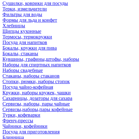
Сушилки, коврики для посуды
Терки, измельчители
Фильтры для воды
Формы для льда и конфет
Хлебницы
Щипцы кухонные
Термосы, термокружки
Посуда для напитков
Бокалы, кружки для пива
Бокалы, стаканы
Кувшины, графины,штофы, наборы
Наборы для спиртных напитков
Наборы свадебные
Стаканы, наборы стаканов
Стопки, рюмки, наборы стопок
Посуда чайно-кофейная
Кружки, наборы кружек, чашки
Сахарницы, дозаторы для сахара
Сервизы, наборы, пары чайные
Сервизы,наборы,пары кофейные
Турки, кофеварки
Френч-прессы
Чайники, кофейники
Посуда для приготовления
Блинница