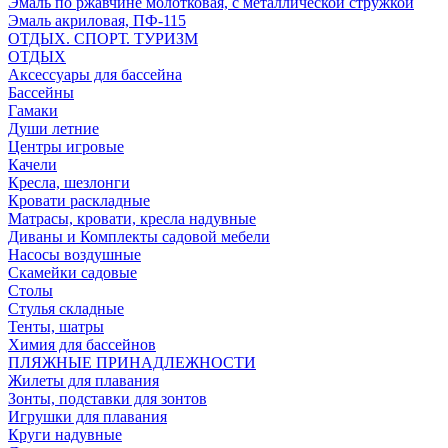
Эмаль по ржавчине молотковая, с металлической стружкой
Эмаль акриловая, ПФ-115
ОТДЫХ. СПОРТ. ТУРИЗМ
ОТДЫХ
Аксессуары для бассейна
Бассейны
Гамаки
Души летние
Центры игровые
Качели
Кресла, шезлонги
Кровати раскладные
Матрасы, кровати, кресла надувные
Диваны и Комплекты садовой мебели
Насосы воздушные
Скамейки садовые
Столы
Стулья складные
Тенты, шатры
Химия для бассейнов
ПЛЯЖНЫЕ ПРИНАДЛЕЖНОСТИ
Жилеты для плавания
Зонты, подставки для зонтов
Игрушки для плавания
Круги надувные