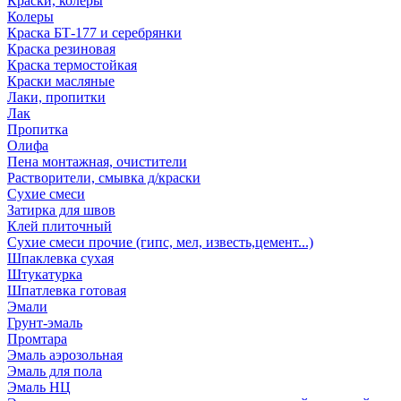
Краски, колеры
Колеры
Краска БТ-177 и серебрянки
Краска резиновая
Краска термостойкая
Краски масляные
Лаки, пропитки
Лак
Пропитка
Олифа
Пена монтажная, очистители
Растворители, смывка д/краски
Сухие смеси
Затирка для швов
Клей плиточный
Сухие смеси прочие (гипс, мел, известь,цемент...)
Шпаклевка сухая
Штукатурка
Шпатлевка готовая
Эмали
Грунт-эмаль
Промтара
Эмаль аэрозольная
Эмаль для пола
Эмаль НЦ