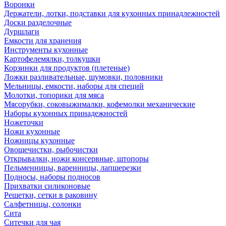
Воронки
Держатели, лотки, подставки для кухонных принадлежностей
Доски разделочные
Дуршлаги
Емкости для хранения
Инструменты кухонные
Картофелемялки, толкушки
Корзинки для продуктов (плетеные)
Ложки разливательные, шумовки, половники
Мельницы, емкости, наборы для специй
Молотки, топорики для мяса
Мясорубки, соковыжималки, кофемолки механические
Наборы кухонных принадежностей
Ножеточки
Ножи кухонные
Ножницы кухонные
Овощечистки, рыбочистки
Открывалки, ножи консервные, штопоры
Пельменницы, варенницы, лапшерезки
Подносы, наборы подносов
Прихватки силиконовые
Решетки, сетки в раковину
Салфетницы, солонки
Сита
Ситечки для чая