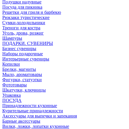
Подушки надувные
Посуда для пикника
Решетки для гриля и барбекю
Рюкзаки туристические
Сумки-холодильники
Треноги для костра
Уголь, дрова, розжиг
Шампуры
ПОДАРКИ. СУВЕНИРЫ
Бизнес сувениры
Наборы подарочные
Интерьерные сувениры
Копилки
Брелки, магниты
Мыло, ароматовары
Фигурки, статуэтки
Фототовары
Шкатулки, ключницы
Упаковка
ПОСУДА
Принадлежности кухонные
Курительные принадлежности
Аксессуары для выпечки и запекания
Барные аксессуары
Вилки, ложки, лопатки кухонные