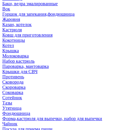
Баки, ведра эмалированные
Вок
Горшок для запекания,фондюшница
Жаровня
Казан, котелок
Кастрюля
Ковш для приготовления
Кокотницы
Котел
Крышка
Молоковарка
Набор кастрюль
Пароварка, мантоварка
Крышки для СВЧ
Противень
Сковорода
Скороварка
Соковарка
Сотейник
Тазы
Утятница
Фондюшница
Форма,кастрюля для выпечки, набор для выпечки
Чайник
Посуда для приема пищи