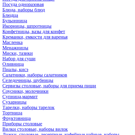
Посуда одноразовая
Блюда, наборы блюд
Блюдца
Бульонница
Икорницы, шпротницы
Конфетницы, вазы для конфет
Креманки, емкости для варенья
Масленка
Менажницы
Миски, тазики
Набор для суши
Оливница
Пиалы, кисэ
Салатники, наборы салатников
Селедочницы, шубницы
Сервизы столовые, наборы для приема пищи
Соусники, молочники
Супница,мармит
Сухарницы
Тарелки, наборы тарелок
Тортница
Фруктовница
Приборы столовые
Вилки столовые, наборы вилок
Ложки, столовые, десертные, кофейные,чайные, наборы