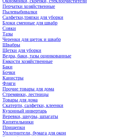
Окномойки, скребки, стеклоочистители
Перчатки хозяйственные
Пылевыбивалки
Салфетки,тряпки для уборки
Блоки сменные для швабр
Совки
Тазы
Черенки для щеток и швабр
Швабры
Щетки для уборки
Ведра, баки, тазы оцинкованные
Емкости хозяйственные
Баки
Бочки
Канистры
Фляги
Прочие товары для дома
Стремянки, лестницы
Товары для дома
Скатерти, салфетки, клеенки
Кухонный инвертарь
Веревки, шнуры, шпагаты
Кипятильники
Прищепки
Уплотнители, бумага для окон