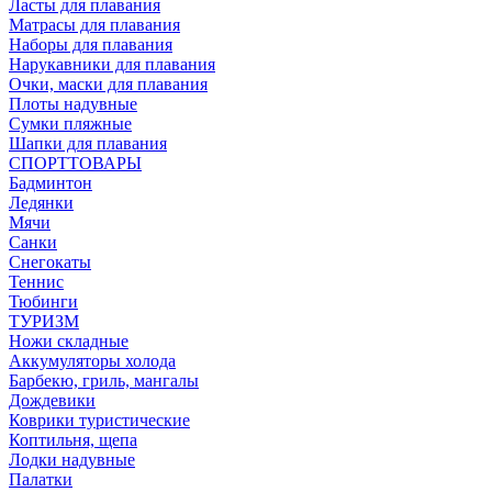
Ласты для плавания
Матрасы для плавания
Наборы для плавания
Нарукавники для плавания
Очки, маски для плавания
Плоты надувные
Сумки пляжные
Шапки для плавания
СПОРТТОВАРЫ
Бадминтон
Ледянки
Мячи
Санки
Снегокаты
Теннис
Тюбинги
ТУРИЗМ
Ножи складные
Аккумуляторы холода
Барбекю, гриль, мангалы
Дождевики
Коврики туристические
Коптильня, щепа
Лодки надувные
Палатки