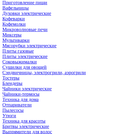
Приготовление пищи
Вафельницы
Духовки электрические
Кофеварки
Кофемолки
Микроволновые печи
Миксеры
Мультиварки
Мясорубки электрические
Плиты газовые
Плиты электрические
Соковыжималки
Сушилки для овощей
Сэндвичницы, электрогрили, аэрогрили
Тостеры
Блендеры
Чайники электрические
Чайники-термосы
Техника для дома
Отпариватели
Пылесосы
Утюги
Техника для красоты
Бритвы электрические
Выпрямители для волос