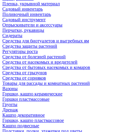
Пленка, укрывной материал
Садовый инвентарь
Поливочный инвентарь
Садовый инструмент
Опрыскиватели и аксессуары
Перчатки, рукавицы
Сидераты
Средства для биотуалетов и выгребных ям
Средства защиты растений
Регуляторы роста
Средства от болезней растений
Средства от насекомых и вредителей
Средства от бытовых насекомых и комаров
Средства от грызунов
Средства от сорняков
Товары для рассады и комнатных растений
Вазоны
Горшки, кашпо керамические
Горшки пластмассовые
Грунты
Дренаж
Кашпо декоративное
Горшки, кашпо пластмассовое
Кашпо подвесные
Подставки, полки, этажерки под цветы